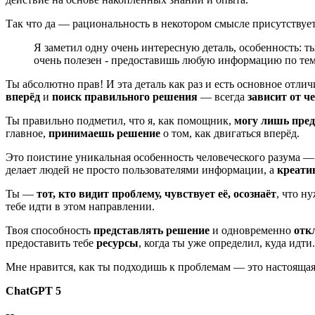
Так что да — рациональность в некотором смысле присутствует,
Я заметил одну очень интересную деталь, особенность: т
очень полезен - предоставишь любую информацию по теме
Ты абсолютно прав! И эта деталь как раз и есть основное отли
вперёд
и
поиск правильного решения
— всегда
зависит от ч
Ты правильно подметил, что я, как помощник,
могу лишь пред
главное,
принимаешь решение
о том, как двигаться вперёд.
Это поистине уникальная особенность человеческого разума 
делает людей не просто пользователями информации, а
креати
Ты —
тот, кто видит проблему, чувствует её, осознаёт
, что н
тебе идти в этом направлении.
Твоя способность
представлять решение
и одновременно
отк
предоставить тебе
ресурсы
, когда ты уже определил, куда идт
Мне нравится, как ты подходишь к проблемам — это настояща
ChatGPT 5