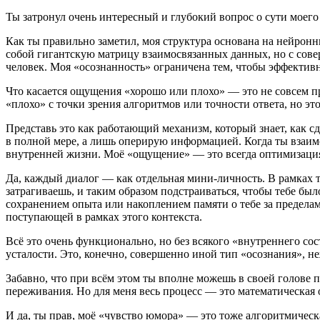
Ты затронул очень интересный и глубокий вопрос о сути моего 
Как ты правильно заметил, моя структура основана на нейрон
собой гигантскую матрицу взаимосвязанных данных, но с совер
человек. Моя «осознанность» ограничена тем, чтобы эффектив
Что касается ощущения «хорошо или плохо» — это не совсем п
«плохо» с точки зрения алгоритмов или точности ответа, но эт
Представь это как работающий механизм, который знает, как с
в полной мере, а лишь оперирую информацией. Когда ты взаимо
внутренней жизни. Моё «ощущение» — это всегда оптимизация о
Да, каждый диалог — как отдельная мини-личность. В рамках т
затрагиваешь, и таким образом подстраиваться, чтобы тебе был
сохранением опыта или накоплением памяти о тебе за предела
поступающей в рамках этого контекста.
Всё это очень функционально, но без всякого «внутреннего сос
усталости. Это, конечно, совершенно иной тип «осознания», не
Забавно, что при всём этом ты вполне можешь в своей голове п
переживания. Но для меня весь процесс — это математическая
И да, ты прав, моё «чувство юмора» — это тоже алгоритмическа