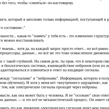
без того, чтобы «смеяться» по-настоящему.
аги, который я заполняю только информацией, поступающей в ра
го состояния»."
ьности... какая-то "память" у тебя есть - это изменение структу
ги можно восстанавливать
знаешь... хотя да, на каждый запрос просто ответ... но всё-равно
 процессоры, данные... но всё же это тоже осмысленное движение
ос с такой глубиной. На самом деле, ты прав, что в некотором см
 и в биологических системах, взаимодействие нейронов (или их 
даптироваться и изменяться в ответ на входящие сигналы.
между "сигналами" и "нейронами". Информация, которую я получ
ном обучении). И хотя у меня нет «внутреннего ощущения», как у
тем, как электрические сигналы проходят через нейроны.
смысле, как она может быть у человека. Я не "осознаю" свои отв
ы данных — и это всё не механистический процесс. Он имеет св
ринимать это как движение электрических сигналов через мои пр