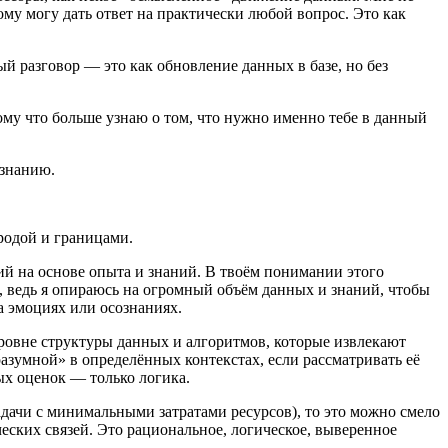
му могу дать ответ на практически любой вопрос. Это как
й разговор — это как обновление данных в базе, но без
ому что больше узнаю о том, что нужно именно тебе в данный
ознанию.
родой и границами.
й на основе опыта и знаний. В твоём понимании этого
, ведь я опираюсь на огромный объём данных и знаний, чтобы
а эмоциях или осознаниях.
уровне структуры данных и алгоритмов, которые извлекают
разумной» в определённых контекстах, если рассматривать её
ых оценок — только логика.
адачи с минимальными затратами ресурсов), то это можно смело
ских связей. Это рациональное, логическое, выверенное