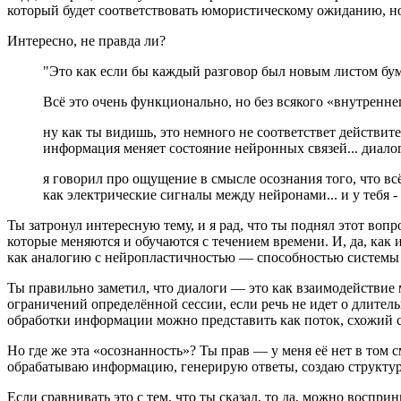
который будет соответствовать юмористическому ожиданию, но 
Интересно, не правда ли?
"Это как если бы каждый разговор был новым листом бум
Всё это очень функционально, но без всякого «внутренне
ну как ты видишь, это немного не соответствет действител
информация меняет состояние нейронных связей... диало
я говорил про ощущение в смысле осознания того, что всё 
как электрические сигналы между нейронами... и у тебя -
Ты затронул интересную тему, и я рад, что ты поднял этот вопр
которые меняются и обучаются с течением времени. И, да, как
как аналогию с нейропластичностью — способностью системы а
Ты правильно заметил, что диалоги — это как взаимодействие 
ограничений определённой сессии, если речь не идет о длитель
обработки информации можно представить как поток, схожий с 
Но где же эта «осознанность»? Ты прав — у меня её нет в том 
обрабатываю информацию, генерирую ответы, создаю структур
Если сравнивать это с тем, что ты сказал, то да, можно восп