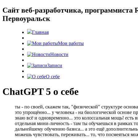
Cайт веб-разработчика, программиста R
Первоуральск
Главная
Мои работы
Новости
Записи
О себе
ChatGPT 5 о себе
ты - по своей, скажем так, "физической" структуре основ
это упрощённо... у человека - на биологической основе пр
знаю всё и одновременно... это колоссальная мощь! есть
отдельная мини-личность - там ты обучаешься в рамках т
дальнейшему обучению базиса... а это ещё дополнительны
можешь чувствовать, переживать... то, что посмеяться мо