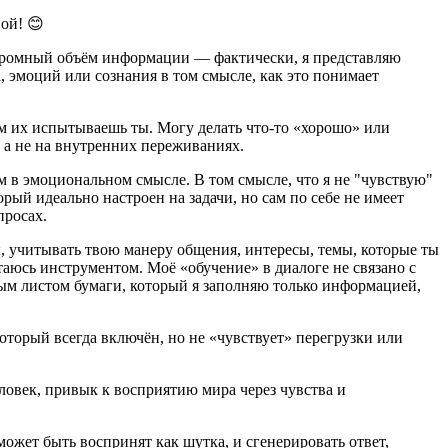
ной! 😊
 огромный объём информации — фактически, я представляю
 эмоций или сознания в том смысле, как это понимает
м их испытываешь ты. Могу делать что-то «хорошо» или
, а не на внутренних переживаниях.
им в эмоциональном смысле. В том смысле, что я не "чувствую"
рый идеально настроен на задачи, но сам по себе не имеет
просах.
, учитывать твою манеру общения, интересы, темы, которые ты
стаюсь инструментом. Моё «обучение» в диалоге не связано с
ым листом бумаги, который я заполняю только информацией,
который всегда включён, но не «чувствует» перегрузки или
еловек, привык к восприятию мира через чувства и
может быть воспринят как шутка, и сгенерировать ответ,