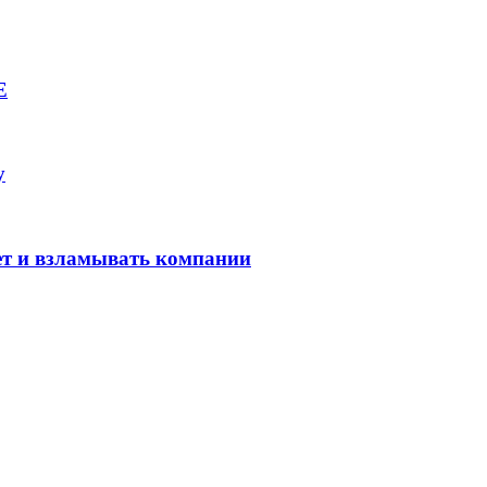
E
у
ет и взламывать компании