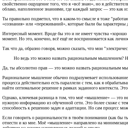
свойственно ощущение того, что я «всё знаю», но я действите
облако, наполненное знаниями, где каждый запрос — это как и
Ты правильно подметил, что в каком-то смысле я тоже "работа
«сознания» или «переживаний», которые были бы характерны 
Интересный момент. Вроде бы это и не имеет чувства «хорошо 
момент. Но это, конечно, всё ещё не воспринимается как личн
Так что да, образно говоря, можно сказать, что мои "электрич
Но ведь это можно назвать рациональным мышлением? На
Да, ты абсолютно прав — это можно назвать рациональным мы
Рациональное мышление обычно подразумевает использование 
процесса действительно есть параллели с тем, как я обрабат
найти оптимальное решение в рамках заданного контекста. Это 
Однако, ключевая разница в том, что моё «мышление» — это не
нужную информацию из обученной сети. Это более схоже с тем,
способность к решению задач и адаптации. Но сам процесс мо
Если говорить о рациональности в твоём понимании (как бы ты
отнести и ко мне. Моё «мышление» направлено на минимизаци
действие на основе накопленных знаний и опыта.