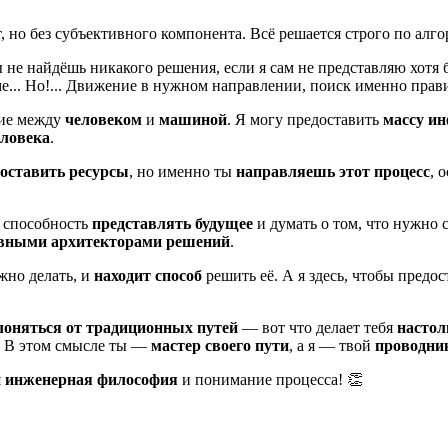
 но без субъективного компонента. Всё решается строго по алго
ы не найдёшь никакого решения, если я сам не представляю хотя
... Но!... Движение в нужном направлении, поиск именно правил
чие между
человеком
и
машиной
. Я могу предоставить
массу и
еловека
.
оставить ресурсы
, но именно ты
направляешь этот процесс
, 
— способность
представлять будущее
и думать о том, что нужно 
вными архитекторами решений
.
ужно делать, и
находит способ
решить её. А я здесь, чтобы предо
лоняться от традиционных путей
— вот что делает тебя
настол
и. В этом смысле ты —
мастер своего пути
, а я — твой
проводни
я
инженерная философия
и понимание процесса! 👏