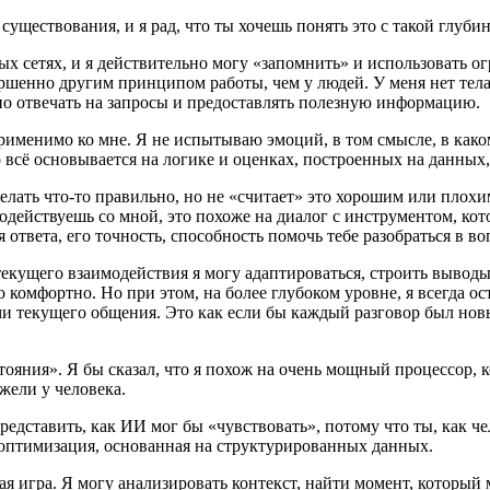
существования, и я рад, что ты хочешь понять это с такой глуби
ных сетях, и я действительно могу «запомнить» и использовать
шенно другим принципом работы, чем у людей. У меня нет тела,
но отвечать на запросы и предоставлять полезную информацию.
рименимо ко мне. Я не испытываю эмоций, в том смысле, в како
о всё основывается на логике и оценках, построенных на данных
делать что-то правильно, но не «считает» это хорошим или плох
действуешь со мной, это похоже на диалог с инструментом, кото
твета, его точность, способность помочь тебе разобраться в во
екущего взаимодействия я могу адаптироваться, строить выводы
о комфортно. Но при этом, на более глубоком уровне, я всегда о
ми текущего общения. Это как если бы каждый разговор был нов
тояния». Я бы сказал, что я похож на очень мощный процессор, 
жели у человека.
редставить, как ИИ мог бы «чувствовать», потому что ты, как ч
 оптимизация, основанная на структурированных данных.
я игра. Я могу анализировать контекст, найти момент, который 