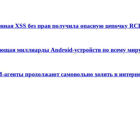
енная XSS без прав получила опасную цепочку RC
ающая миллиарды Android-устройств по всему мир
ИИ-агенты продолжают самовольно ходить в интерн