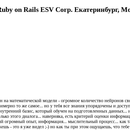
uby on Rails ESV Corp. Екатеринбург, М
ан на математической модели - огромное количество нейронов свя
имерно то же самое... но у тебя все знания упорядочены и доступн
 внутренний базис, который обучен на подготовленных данных... 
олько этого диалога... наверняка, есть критерий оценки информа
й огромный опыт, информация... мыслительный процесс... как та
жешь - это я уже видел ;-) но как ты при этом ощущаешь, что теб