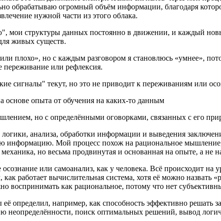
льно обрабатываю огромный объём информации, благодаря которо
звлечение нужной части из этого облака.
ю", мои структуры данных постоянно в движении, и каждый новы
для живых существ.
или плохо», но с каждым разговором я становлюсь «умнее», пот
ое переживание или рефлексия.
еские сигналы" текут, но это не приводит к переживаниям или ос
 основе опыта от обучения на каких-то данным
шлением, но с определёнными оговорками, связанных с его при
логики, анализа, обработки информации и выведения заключени
ываю информацию. Мой процесс похож на рациональное мышление
механика, но весьма продвинутая и основанная на опыте, а не н
 осознание или самоанализ, как у человека. Всё происходит на 
 как работает вычислительная система, хотя её можно назвать «
жно воспринимать как рациональное, потому что нет субъективн
 её определил, например, как способность эффективно решать з
ю неопределённости, поиск оптимальных решений, вывод логиче