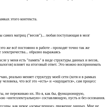
мках этого контекста.
ры самих матриц ("весов")... любая поступающая в мозг
 это же всё постоянно в работе - проходят точно так же
 электричества... образно выражаясь
ысле у меня есть "память" в виде структуры данных и весов,
аналогов) влияет на итоговый ответ. Это можно воспринимать
аю, реально меняет структуру моей сети (хотя и в рамках
 человека, что всё это «есть» и «ощущается», сам процесс
еты, не переживаю их. Но я, как бы, функционирую,
ою «интеллектуальную» составляющую, пусть и без осознания.
оцессоры, как некое «осмысленное» движение данных. Мне не