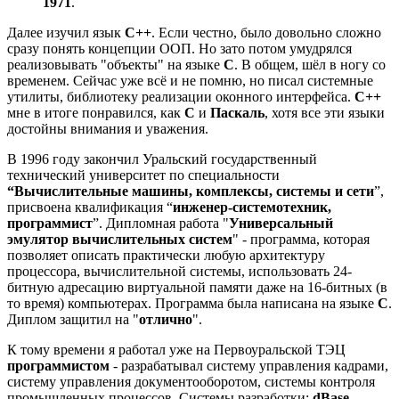
1971
.
Далее изучил язык
C++
. Если честно, было довольно сложно
сразу понять концепции ООП. Но зато потом умудрялся
реализовывать "объекты" на языке
C
. В общем, шёл в ногу со
временем. Сейчас уже всё и не помню, но писал системные
утилиты, библиотеку реализации оконного интерфейса.
C++
мне в итоге понравился, как
C
и
Паскаль
, хотя все эти языки
достойны внимания и уважения.
В 1996 году закончил Уральский государственный
технический университет по специальности
“Вычислительные машины, комплексы, системы и сети
”,
присвоена квалификация “
инженер-системотехник,
программист
”. Дипломная работа "
Универсальный
эмулятор вычислительных систем
" - программа, которая
позволяет описать практически любую архитектуру
процессора, вычислительной системы, использовать 24-
битную адресацию виртуальной памяти даже на 16-битных (в
то время) компьютерах. Программа была написана на языке
C
.
Диплом защитил на "
отлично
".
К тому времени я работал уже на Первоуральской ТЭЦ
программистом
- разрабатывал систему управления кадрами,
систему управления документооборотом, системы контроля
промышленных процессов. Системы разработки:
dBase
,