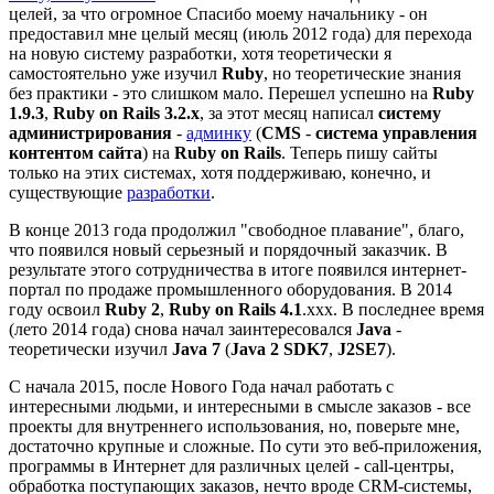
целей, за что огромное Спасибо моему начальнику - он
предоставил мне целый месяц (июль 2012 года) для перехода
на новую систему разработки, хотя теоретически я
самостоятельно уже изучил
Ruby
, но теоретические знания
без практики - это слишком мало. Перешел успешно на
Ruby
1.9.3
,
Ruby on Rails 3.2.x
, за этот месяц написал
систему
администрирования
-
админку
(
CMS
-
система управления
контентом сайта
) на
Ruby on Rails
. Теперь пишу сайты
только на этих системах, хотя поддерживаю, конечно, и
существующие
разработки
.
В конце 2013 года продолжил "свободное плавание", благо,
что появился новый серьезный и порядочный заказчик. В
результате этого сотрудничества в итоге появился интернет-
портал по продаже промышленного оборудования. В 2014
году освоил
Ruby 2
,
Ruby on Rails 4.1
.xxx. В последнее время
(лето 2014 года) снова начал заинтересовался
Java
-
теоретически изучил
Java 7
(
Java 2 SDK7
,
J2SE7
).
С начала 2015, после Нового Года начал работать с
интересными людьми, и интересными в смысле заказов - все
проекты для внутреннего использования, но, поверьте мне,
достаточно крупные и сложные. По сути это веб-приложения,
программы в Интернет для различных целей - call-центры,
обработка поступающих заказов, нечто вроде CRM-системы,