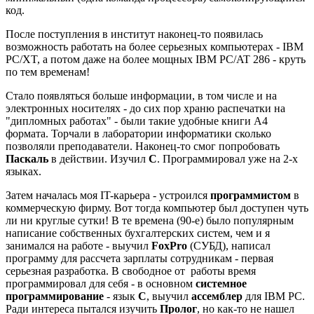
код.
После поступления в институт наконец-то появилась
возможность работать на более серьезных компьютерах - IBM
PC/XT, а потом даже на более мощных IBM PC/AT 286 - круть
по тем временам!
Стало появляться больше информации, в том числе и на
электронных носителях - до сих пор храню распечатки на
"дипломных работах" - были такие удобные книги A4
формата. Торчали в лаборатории информатики сколько
позволяли преподаватели. Наконец-то смог попробовать
Паскаль
в действии. Изучил
C
. Программировал уже на 2-х
языках.
Затем началась моя IT-карьера - устроился
программистом
в
коммерческую фирму. Вот тогда компьютер был доступен чуть
ли ни круглые сутки! В те времена (90-е) было популярным
написание собственных бухгалтерских систем, чем и я
занимался на работе - выучил
FoxPro
(СУБД), написал
программу для рассчета зарплаты сотрудникам - первая
серьезная разработка. В свободное от работы время
программировал для себя - в основном
системное
программирование
- язык
C
, выучил
ассемблер
для IBM PC.
Ради интереса пытался изучить
Пролог
, но как-то не нашел