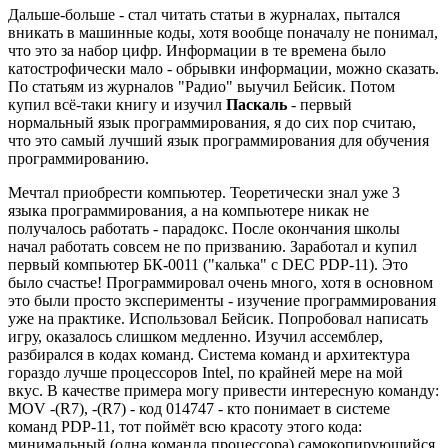
Дальше-больше - стал читать статьи в журналах, пытался
вникать в машинные коды, хотя вообще поначалу не понимал,
что это за набор цифр. Информации в те времена было
катострофически мало - обрывки информации, можно сказать.
По статьям из журналов "Радио" выучил Бейсик. Потом
купил всё-таки книгу и изучил
Паскаль
- первый
нормальный язык программирования, я до сих пор считаю,
что это самый лучший язык программирования для обучения
программированию.
Мечтал приобрести компьютер. Теоретически знал уже 3
языка программирования, а на компьютере никак не
получалось работать - парадокс. После окончания школы
начал работать совсем не по призванию. Заработал и купил
первый компьютер БК-0011 ("калька" с DEC PDP-11). Это
было счастье! Программировал очень много, хотя в основном
это были просто эксперименты - изучение программирования
уже на практике. Использовал Бейсик. Попробовал написать
игру, оказалось слишком медленно. Изучил ассемблер,
разбирался в кодах команд. Система команд и архитектура
гораздо лучше процессоров Intel, по крайней мере на мой
вкус. В качестве примера могу привести интересную команду:
MOV -(R7), -(R7) - код 014747 - кто понимает в системе
команд PDP-11, тот поймёт всю красоту этого кода:
минимальный (одна команда процессора) самокопирующийся