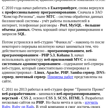
С 2010 года начал работать в
Екатеринбурге
, снова вернулся
к
профессиональному программированию
. Сначала в ЗАО
"Комстар-Регионы", ныне
МТС
- система обработки данных
биллинговой системы - учёт работы пользователей в
интернет, телефонные разговоры -
Perl
,
MySQL
-
большие
объемы данных
. Очень хороший опыт программирования и
запросов
SQL
.
Потом устроился в веб-студию "Фанки.ru" - наконец-то после
некоторого перерыва вплотную начал заниматься тем, что
действительно интересно -
программированием
,
веб-
программированием
-
PHP 5.3
,
Kohana 3
, начал
использовать архтектуру
веб-приложений
MVC
и снова
системным администрированием
- содержание веб-сервера
веб-студии, который самостоятельно сгенерировал и
администрировал -
Linux
,
Apache
,
PHP
,
Samba-сервер
,
DNS-
сервер
,
почтовый сервер
.
Примеры работ
представлены на
сайте.
С 2011 по 2013 работал в веб-студии фирме "Тринити Промо"
веб-разработчиком -
занимался
веб-программированием
,
версткой
-
CSS 2
, освоил
CSS 3
,
SCSS
,
HTML 5
. Разработал
несколько сайтов на
PHP
. Но была мечта и цель -
изучить
Ruby, Ruby on Rails
. В этой компании я смог достичь своих