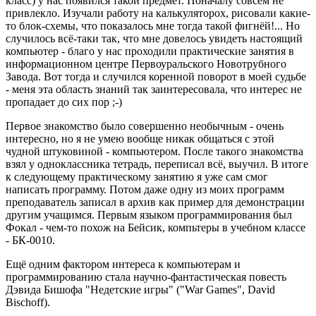
класс) у нас появился такой предмет. Поначалу совсем не
привлекло. Изучали работу на калькуляторох, рисовали какие-
то блок-схемы, что показалось мне тогда такой фигнёй!... Но
случилось всё-таки так, что мне довелось увидеть настоящий
компьютер - благо у нас проходили практические занятия в
информационном центре Первоуральского Новотрубного
Завода. Вот тогда и случился коренной поворот в моей судьбе
- меня эта область знаний так заинтересовала, что интерес не
пропадает до сих пор ;-)
Первое знакомство было совершенно необычным - очень
интересно, но я не умею вообще никак общаться с этой
чудной штуковиной - компьютером. После такого знакомства
взял у одноклассника тетрадь, переписал всё, выучил. В итоге
к следующему практическому занятию я уже сам смог
написать программу. Потом даже одну из моих программ
преподаватель записал в архив как пример для демонстрации
другим учащимся. Первым языком программирования был
Фокал - чем-то похож на Бейсик, компьтеры в учебном классе
- БК-0010.
Ещё одним фактором интереса к компьютерам и
программированию стала научно-фантастическая повесть
Дэвида Бишофа "Недетские игры" ("War Games", David
Bischoff).