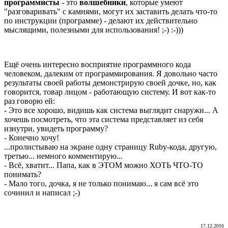
программисты
- это
волшебники
, которые умеют
"разговаривать" с камнями, могут их заставить делать что-то
по инструкции (программе) - делают их действительно
мыслящими, полезными для использования! ;-) :-)))
Ещё очень интересно восприятие программного кода
человеком, далеким от программирования. Я довольно часто
результаты своей работы демонстрирую своей дочке, но, как
говорится, товар лицом - работающую систему. И вот как-то
раз говорю ей:
- Это все хорошо, видишь как система выглядит снаружи... А
хочешь посмотреть, что эта система представляет из себя
изнутри, увидеть программу?
- Конечно хочу!
...пролистываю на экране одну страницу Ruby-кода, другую,
третью... немного комментирую...
- Всё, хватит... Папа, как в ЭТОМ можно ХОТЬ ЧТО-ТО
понимать?
- Мало того, дочка, я не только понимаю... я сам всё это
сочинил и написал ;-)
17.12.2016