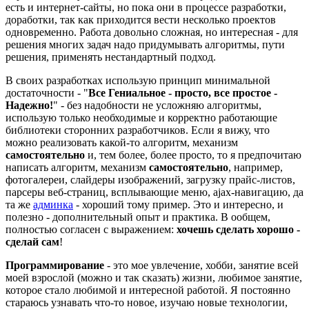
есть и интернет-сайты, но пока они в процессе разработки,
доработки, так как приходится вести несколько проектов
одновременно. Работа довольно сложная, но интересная - для
решения многих задач надо придумывать алгоритмы, пути
решения, применять нестандартный подход.
В своих разработках использую принцип минимальной
достаточности - "
Все Гениальное - просто, все простое -
Надежно!
" - без надобности не усложняю алгоритмы,
использую только необходимые и корректно работающие
библиотеки сторонних разработчиков. Если я вижу, что
можно реализовать какой-то алгоритм, механизм
самостоятельно
и, тем более, более просто, то я предпочитаю
написать алгоритм, механизм
самостоятельно
, например,
фотогалереи, слайдеры изображений, загрузку прайс-листов,
парсеры веб-страниц, всплывающие меню, ajax-навигацию, да
та же
админка
- хороший тому пример. Это и интересно, и
полезно - дополнительный опыт и практика. В ообщем,
полностью согласен с выражением:
хочешь сделать хорошо -
сделай сам
!
Программирование
- это мое увлечение, хобби, занятие всей
моей взрослой (можно и так сказать) жизни, любимое занятие,
которое стало любимой и интересной работой. Я постоянно
стараюсь узнавать что-то новое, изучаю новые технологии,