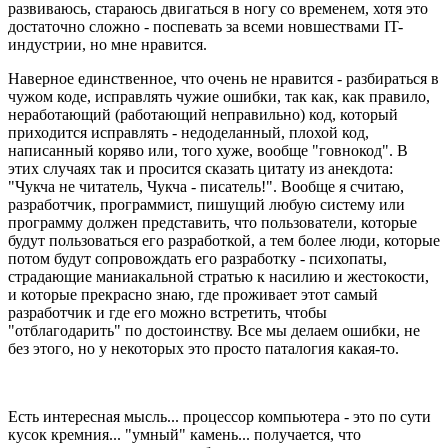
развиваюсь, стараюсь двигаться в ногу со временем, хотя это
достаточно сложно - поспевать за всеми новшествами IT-
индустрии, но мне нравится.
Наверное единственное, что очень не нравится - разбираться в
чужом коде, исправлять чужие ошибки, так как, как правило,
неработающий (работающий неправильно) код, который
приходится исправлять - недоделанный, плохой код,
написанный коряво или, того хуже, вообще "говнокод". В
этих случаях так и просится сказать цитату из анекдота:
"Чукча не читатель, Чукча - писатель!". Вообще я считаю,
разработчик, программист, пишущий любую систему или
программу должен представить, что пользователи, которые
будут пользоваться его разработкой, а тем более люди, которые
потом будут сопровождать его разработку - психопаты,
страдающие маниакальной стратью к насилию и жестокости,
и которые прекрасно знаю, где проживает этот самый
разработчик и где его можно встретить, чтобы
"отблагодарить" по достоинству. Все мы делаем ошибки, не
без этого, но у некоторых это просто паталогия какая-то.
Есть интересная мысль... процессор компьютера - это по сути
кусок кремния... "умный" камень... получается, что