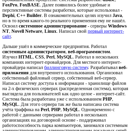
FoxPro
,
FoxBASE
. Далее появились более удобные и
перспективные системы разработки, которые использовал -
Dephi
,
C++ Builder
. В ознакомительных целях изучил
Java
,
но в то время какого-то реального применения ему не нашёл.
Освоил
системнное администрирование
- серверы
Windows
NT
,
Novell Netware
,
Linux
. Написал свой
первый интернет-
сайт
.
Дальше ушёл в коммерческие предприятия. Работал
системным администратором
,
веб-программистом
.
Изучил
HTML
,
CSS
,
Perl
,
MySQL
. Работал в нескольких
компаниях интернет-провайдеров. Для местного интернет-
провайдера написал
биллинговую систему
. Разрабатывал
веб-
приложения
для внутреннего использования. Организовал
собственный файловый сервер, собственный веб-сервер.
Написал систему доступа к информации - хранилище файлов
на 2-х физических серверах (распределенная система), которая
выглядела для пользователей как одно целое - интернет-сайт.
Система была разработана уже с использованием
PHP
,
MySQL
. Для этого сервера так же была написана система
учёта траффика на
Perl
,
PHP
,
MySQL
. Одновременно с
работой с данными серверами работал в нескольких
организациях на договорной основе - поддерживал
работоспособность парка компьютеров, занимался системным
администрированием, администрированием локальных сетей.