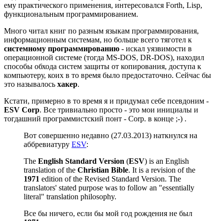
ему практического применения, интересовался Forth, Lisp,
функциональным программированием.
Много читал книг по разным языкам программирования,
информационным системам, но больше всего тяготел к
системному программированию
- искал уязвимости в
операционной системе (тогда MS-DOS, DR-DOS), находил
способы обхода систем защиты от копирования, доступа к
компьютеру, коих в то время было предостаточно. Сейчас бы
это называлось
хакер
.
Кстати, примерно в то время я и придумал себе псевдоним -
ESV Corp
. Все тривиально просто - это мои инициалы и
тогдашний программистский понт - Corp. в конце ;-) .
Вот совершенно недавно (27.03.2013) наткнулся на
аббревиатуру
ESV
:
The
English Standard Version
(
ESV
) is an English
translation of the
Christian Bible
. It is a revision of the
1971
edition of the Revised Standard Version. The
translators' stated purpose was to follow an "essentially
literal" translation philosophy.
Все бы ничего, если бы мой год рождения не был