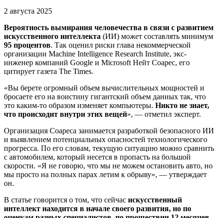
2 августа 2025
Вероятность вымирания человечества в связи с развитием
искусственного интеллекта
(ИИ) может составлять минимум
95 процентов
. Так оценил риски глава некоммерческой
организации Machine Intelligence Research Institute, экс-
инженер компаний Google и Microsoft Нейт Соарес, его
цитирует газета The Times.
«Вы берете огромный объем вычислительных мощностей и
бросаете его на воистину гигантский объем данных так, что
это каким-то образом изменяет компьютеры.
Никто не знает,
что происходит внутри этих вещей
», — отметил эксперт.
Организация Соареса занимается разработкой безопасного ИИ
и выявлением потенциальных опасностей технологического
прогресса. По его словам, текущую ситуацию можно сравнить
с автомобилем, который несется в пропасть на большой
скорости. «Я не говорю, что мы не можем остановить авто, но
мы просто на полных парах летим к обрыву», — утверждает
он.
В статье говорится о том, что сейчас
искусственный
интеллект находится в начале своего развития, но по
оценкам разных специалистов, по прошествии 12 месяцев