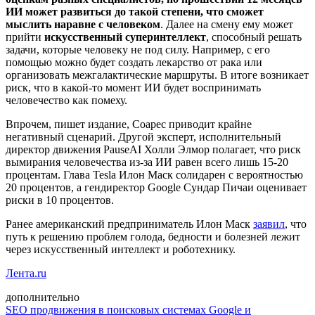
ИИ может развиться до такой степени, что сможет
мыслить наравне с человеком
. Далее на смену ему может
прийти
искусственный суперинтеллект
, способный решать
задачи, которые человеку не под силу. Например, с его
помощью можно будет создать лекарство от рака или
организовать межгалактические маршруты. В итоге возникает
риск, что в какой-то момент ИИ будет воспринимать
человечество как помеху.
Впрочем, пишет издание, Соарес приводит крайне
негативный сценарий. Другой эксперт, исполнительный
директор движения PauseAI Холли Элмор полагает, что риск
вымирания человечества из-за ИИ равен всего лишь 15-20
процентам. Глава Tesla Илон Маск солидарен с вероятностью
20 процентов, а гендиректор Google Сундар Пичаи оценивает
риски в 10 процентов.
Ранее американский предприниматель Илон Маск
заявил
, что
путь к решению проблем голода, бедности и болезней лежит
через искусственный интеллект и роботехнику.
Лента.ru
дополнительно
SEO продвижения в поисковых системах Google и