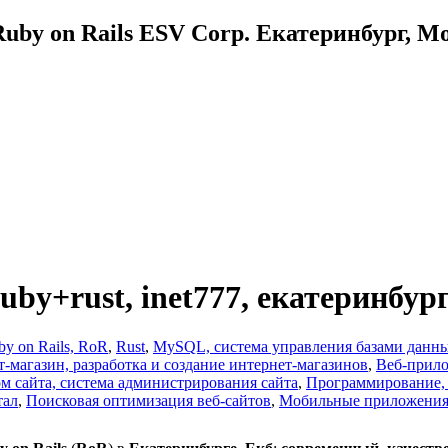
uby on Rails ESV Corp. Екатеринбург, М
a, ruby+rust, inet777, екатеринбу
by on Rails, RoR
,
Rust
,
MySQL, система управления базами данн
-магазин, разработка и создание интернет-магазинов
,
Веб-прило
м сайта, система администрирования сайта
,
Программирование, р
тал
,
Поисковая оптимизация веб-сайтов
,
Мобильные приложения,