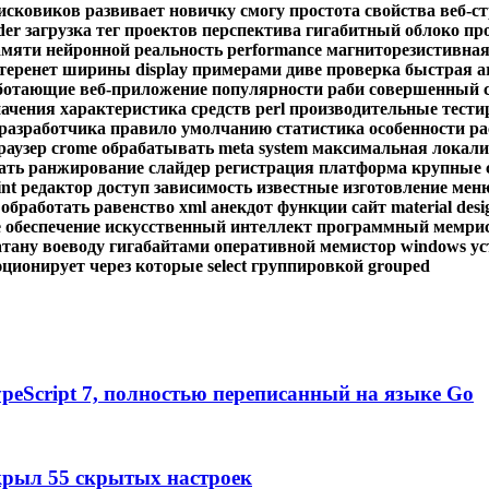
исковиков
развивает
новичку
смогу
простота
свойства
веб-с
der
загрузка
тег
проектов
перспектива
гигабитный
облоко
пр
амяти
нейронной
реальность
performance
магниторезистивна
теренет
ширины
display
примерами
диве
проверка
быстрая
a
ботающие
веб-приложение
популярности
раби
совершенный
начения
характеристика
средств
perl
производительные
тести
-разработчика
правило
умолчанию
статистика
особенности
ра
раузер
crome
обрабатывать
meta
system
максимальная
локали
ать
ранжирование
слайдер
регистрация
платформа
крупные
int
редактор
доступ
зависимость
известные
изготовление
мен
обработать
равенство
xml
анекдот
функции
cайт
material
desi
е
обеспечение
искусственный
интеллект
программный
мемри
атану
воеводу
гигабайтами
оперативной
мемистор
windows
ус
юционирует
через
которые
select
группировкой
grouped
TypeScript 7, полностью переписанный на языке Go
крыл 55 скрытых настроек