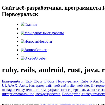
Cайт веб-разработчика, программиста R
Первоуральск
Главная
Мои работы
Новости
Записи
О себе
ruby, rails, android, rust, jav
Екатеринбург, Екб, Ебург, Е-бург, Первоуральск
,
Ruby, Руби
,
Ru
UI
,
AJAX, Аякс
,
Интернет-сайт, веб-сайт, site, web-site
,
Интернет
management system - система управления содержимым, контенто
интернет-магазинов, веб-разработка
,
Веб-портал, интернет-пор