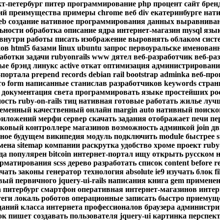
кт-петербург
питер
программирование
php
процент
сайт
брен
ий
преимущества
примеры
chrome
веб
div
екатеринбурге
нат
eb
создание
нативное
программирования
данных
выравнива
ьности
обработка
описание
ядра
интернет-магазин
mysql
язы
внутри
работы
писать
изображение
выровнять
облаком
сист
ов
html5
базами
linux
ubuntu
запрос
первоуральске
именован
аботки
задачи
rubyonrails
www
дятел
веб-разработчик
веб-ра
ные
брэнд
линукс
active
откат
оптимизация
администрировани
-портала
prepend
records
debian
rail
bootstrap
adminka
веб-пр
то
form
написанные
станислав
разработчиков
keywords
стра
документация
света
программировать
языке
простейших
ро
ость
ruby-on-rails
тиц
нативная
готовые
работать
жилье
луч
ременный
качественный
онлайн
margin
auto
нативный
поиск
риложений
мерфи
сервер
скачать
задания
отображает
печи
пе
ыковый
контроллере
магазинов
возможность
админкой
join
д
ное
будущем
википедия
модуль
подключить
module
быстрее
мена
sitemap
компании
раскрутка
удобство
хроме
проект
ruby
да
популярен
bitcoin
интернет-портал
ищу
открыть
русском
рматирования
scss
дерево
разработать
список
content
before
r
ачать
законы
генератор
технология
absolute
ie9
изучать
блок
fi
овый
первичного
jquery-ui-rails
написания
книга
gem
применен
а
питербург
смартфон
оперативная
интернет-магазинов
интер
теги
локаль
роботов
операционные
записать
быстро
приемущ
даний
класса
интернета
профессионалов
браузера
администри
ок
пишет
создавать
пользователя
jquery-ui
картинка
перспек