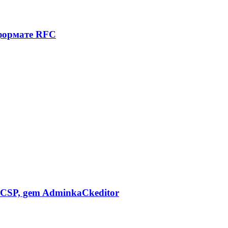
 формате RFC
CSP, gem AdminkaCkeditor