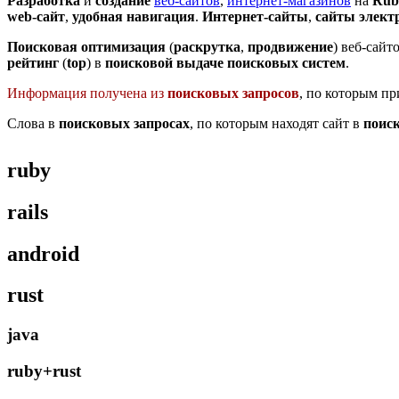
Разработка
и
создание
веб-сайтов
,
интернет-магазинов
на
Ruby
web-сайт
,
удобная навигация
.
Интернет-сайты
,
сайты элект
Поисковая оптимизация
(
раскрутка
,
продвижение
) веб-сайт
рейтинг
(
top
) в
поисковой выдаче
поисковых систем
.
Информация получена из
поисковых запросов
, по которым пр
Слова в
поисковых запросах
, по которым находят сайт в
поис
ruby
rails
android
rust
java
ruby+rust