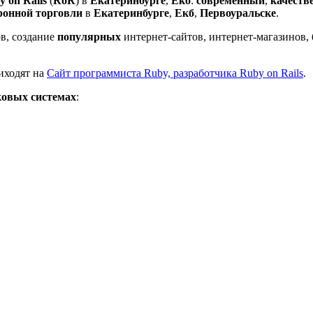
 on Rails
(
RoR
) в
Екатеринбурге
,
Екб
:
современный
,
качеств
ронной торговли
в
Екатеринбурге
,
Екб
,
Первоуральске
.
ов, создание
популярных
интернет-сайтов, интернет-магазинов,
иходят на
Сайт программиста Ruby, разработчика Ruby on Rails
.
ковых системах
: