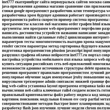
inet777
екатеринбург
сайта
первоуральск
сайтов
москва
сан
java-приложения
админка
магазин
сравнение
cms
приложен
глюки
google
программист
разработчик
кгин
температура
w
разработчика
хром
будущее
админки
работает
производител
программиста
работа
скорости
пример
система
программы
программисты
классов
екб
магазина
order
графен
html
язык
аргументы
лем
программ
web-программист
портфолио
разр
написать
достоинства
устройств
названии
написание
запад
выполнения
найти
сделанные
ruby2
цивилизацию
интернет
параметров
тесты
многопоточность
выгодно
хрома
мацумо
render
систем
параметры
метод
сортировка
будущего
языки
подготовка
программистов
phusion
javascript
input
популярн
разрушил
графена
облачко
нейросети
inet777.ru
портал
сов
настройка
устройства
мобильного
пхп
языка
запроса
web-п
купить
ситуации
российских
сеть
веб-приложений
многояз
возможности
админке
источников
структуры
delete
правиль
решения
програмист
правильно
программистом
лучший
до
популярные
обучение
задач
именуемые
jruby
повышение
ко
вирусными
трехмерное
admin
синтаксис
нижней
границе
фо
img
web-сайта
установка
layout
программа
отправка
tasks
н
вычисления
веб-сайта
ключевые
rails4
создаем
ясность
гот
правильный
криптовалюты
файл
работу
яндекса
код
запад
картинок
поисковик
модульная
блоков
esv
corp
partial
мета
совершенствование
методов
быстрое
inner
планировщик
за
разработку
flash
json
изучения
лучшие
модели
chrom
ползун