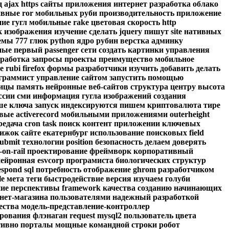
д
ajax
https
сайты
приложения
интернет
разработка
облако
ивные
ror
мобильных
руби
производительность
приложение
ние
гугл
мобильные
rake
цветовая
скорость
http
к
изображения
изучение
сделать
jquery
пишут
site
нативных
емы
777
глюк
python
ядро
рубин
верстка
админку
ные
первый
passenger
сети
создать
картинки
управления
зработка
запросы
проекты
преимущество
мобильное
е
rubi
firefox
формы
разработчики
изучить
добавить
делать
ограммист
управление
сайтом
запустить
помощью
ницы
память
нейронные
веб-сайтов
структура
центру
высота
ссии
сми
информация
гугла
изображений
создания
ше
ключа
запуск
индексируются
пишем
криптовалюта
тире
овые
activerecord
мобильными
приложениями
outerheight
редача
cron
task
поиск
контент
приложении
ключевых
вижок
сайте
екатернбург
использование
поисковых
field
submit
технологии
position
безопасность
делаем
доверять
-on-rail
проектирование
фреймворк
корпоративный
нейронная
esvcorp
програмиста
биологических
структур
espond
sql
потребность
отображение
ghrom
разработчиком
le
мета
теги
быстродействие
версия
изучаем
голуби
ие
перспективы
framework
качества
созданию
начинающих
нет-магазина
пользователями
надежный
разработкой
ества
модель-предстaвление-контроллер
рования
флэнаган
request
mysql2
пользователь
цвета
тивно
порталы
мощные
командной
строки
робот