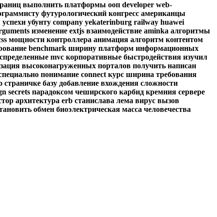
траниц
выполнить
платформы
ооп
developer
web-
ограммисту
футурологический
конгресс
американцы
я
успехи
убунту
company
yekaterinburg
railway
huawei
rguments
изменение
extjs
взаимодействие
aminka
алгоритмы
css
мощности
контроллера
анимация
алгоритм
контентом
рование
benchmark
ширину
платформ
информационных
спределенные
mvc
корпоративные
быстродействия
изучил
зация
высоконагруженных
порталов
получить
написан
специально
понимание
connect
курс
ширина
требования
ю
страничке
базу
добавление
вхождения
сложности
gn
secrets
парадоксом
чеширского
карбид
кремния
сервере
стор
архитектура
erb
станислава
лема
вирус
вызов
тановить
обмен
биоэлектрическая
масса
человечества