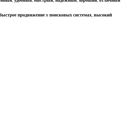
енный
,
удобный
,
быстрый
,
надежный
,
хороший
,
отличный
быстрое продвижение
в
поисковых системах
,
высокий