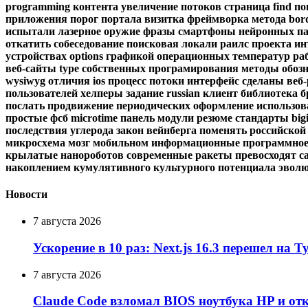
programming
контента
увеличение
потоков
страница
find
по
приложения
порог
портала
визитка
фреймворка
метода
bor
испытали
лазерное
оружие
фразы
смартфоны
нейронных
п
откатить
собеседование
поисковая
локали
раилс
проекта
ин
устройствах
options
графикой
операционных
температур
ра
веб-сайты
type
собственных
програмирования
методы
обоз
wysiwyg
отличия
ios
процесс
потоки
интерфейс
сделаны
веб
пользователей
хелперы
задание
russian
клиент
библиотека
б
послать
продвижение
периодических
оформление
использов
простые
фсб
microtime
панель
модули
резюме
стандарты
big
последствия
углерода
закон
вейнберга
поменять
российской
микросхема
мозг
мобильном
информационные
программно
крылатые
нанороботов
современные
ракеты
превосходят
с
накоплением
кумулятивного
культурного
потенциала
эвол
Новости
7 августа 2026
Ускорение в 10 раз: Next.js 16.3 перешел на 
7 августа 2026
Claude Code взломал BIOS ноутбука HP и от