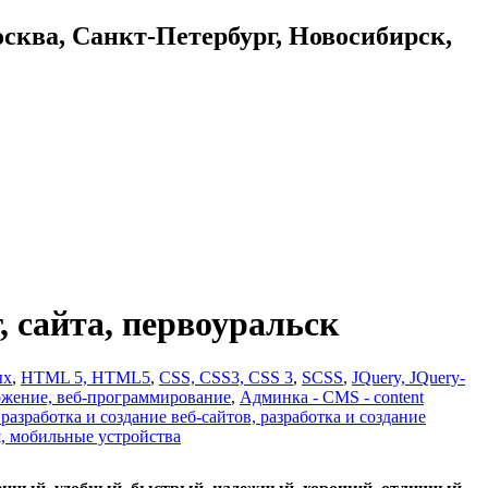
осква, Санкт-Петербург, Новосибирск,
рг, сайта, первоуральск
ых
,
HTML 5, HTML5
,
CSS, CSS3, CSS 3
,
SCSS
,
JQuery, JQuery-
жение, веб-программирование
,
Админка - CMS - content
азработка и создание веб-сайтов, разработка и создание
 мобильные устройства