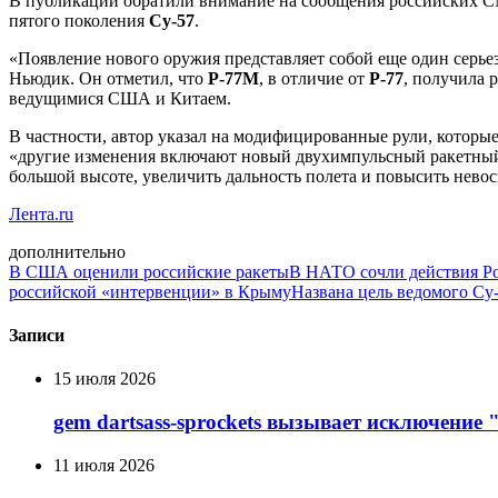
В публикации обратили внимание на сообщения российских СМ
пятого поколения
Су-57
.
«Появление нового оружия представляет собой еще один серь
Ньюдик. Он отметил, что
Р-77М
, в отличие от
Р-77
, получила 
ведущимися США и Китаем.
В частности, автор указал на модифицированные рули, которы
«другие изменения включают новый двухимпульсный ракетный
большой высоте, увеличить дальность полета и повысить нево
Лента.ru
дополнительно
В США оценили российские ракеты
В НАТО сочли действия Ро
российской «интервенции» в Крыму
Названа цель ведомого С
Записи
15 июля 2026
gem dartsass-sprockets вызывает исключение "e
11 июля 2026