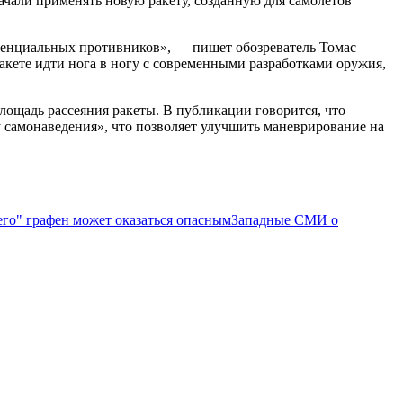
чали применять новую ракету, созданную для самолетов
отенциальных противников», — пишет обозреватель Томас
акете идти нога в ногу с современными разработками оружия,
ощадь рассеяния ракеты. В публикации говорится, что
самонаведения», что позволяет улучшить маневрирование на
го" графен может оказаться опасным
Западные СМИ о