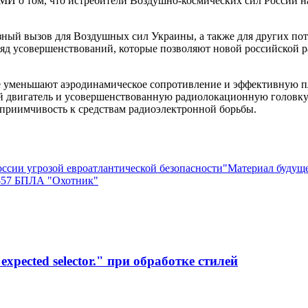
И о том, что истребители Воздушно-космических сил России на
езный вызов для Воздушных сил Украины, а также для других п
ряд усовершенствований, которые позволяют новой российской р
е уменьшают аэродинамическое сопротивление и эффективную пл
 двигатель и усовершенствованную радиолокационную головку 
сприимчивость к средствам радиоэлектронной борьбы.
ссии угрозой евроатлантической безопасности
"Материал будуще
у-57 БПЛА "Охотник"
xpected selector." при обработке стилей