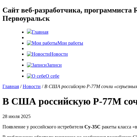
Cайт веб-разработчика, программиста R
Первоуральск
Главная
Мои работы
Новости
Записи
О себе
Главная
/
Новости
/
В США российскую Р-77М сочли «серьезны
В США российскую Р-77М соч
28 июля 2025
Появление у российского истребителя
Су-35С
ракеты класса «