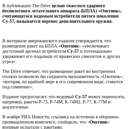
В публикации The Drive
целью тяжелого ударного
беспилотного летательного аппарата (БПЛА) «Охотник»,
считающегося ведомым истребителя пятого поколения
Су-57, называется перенос дополнительного оружия
.
В материале американского издания утверждается, что
размещение ракет на БПЛА «
Охотник
» «увеличивает
доступный арсенал истребителя
Су-57
и потенциально
удерживает его подальше от вражеских самолетов и других
угроз».
The Drive отмечает, что размещение ракет во внутренних
отсеках позволило бы сохранить малозаметность «Охотник»,
«которая, по крайней мере в его современном виде, ставится
под сомнение».
Издание предполагает, что ведомый
Су-57
может переносить,
например, ракеты Р-73, Р-74М, К-74М2, Р-77, К-77М и
аналогичные.
В ноябре РИА Новости, ссылаясь на источник в оборонно-
промышленном комплексе, сообщило, что «
Охотник
»
впервые испытали с ракетами.