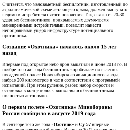
Считается, что малозаметный беспилотник, изготовленный по
аэродинамической схеме летающего крыла, должен выступать
ведомым истребителя пятого поколения. Так, связка из 20-30
ударных беспилотников, прикрываемых двумя-тремя
маневренными истребителями, позволит нанести
непоправимый ущерб инфраструктуре потенциального
противника.
Создание «Охотника» началось около 15 лет
назад
Впервые под открытое небо дрон выкатили в июне 2018-го. В
ноябре того же года беспилотник «пробежал» по взлетно-
посадочной полосе Новосибирского авиационного завода,
набрав 200 километров в час в соответствии с программой
испытаний. При этом руление, разбег, набор скорости и
остановка в конце полосы выполнялись беспилотником
полностью автономно.
О первом полете «Охотника» Минобороны
России сообщило в августе 2019 года
В сентябре того же года «
Охотник
» и
Су-57
впервые
совершили совместный полет. В январе 2021-го военное