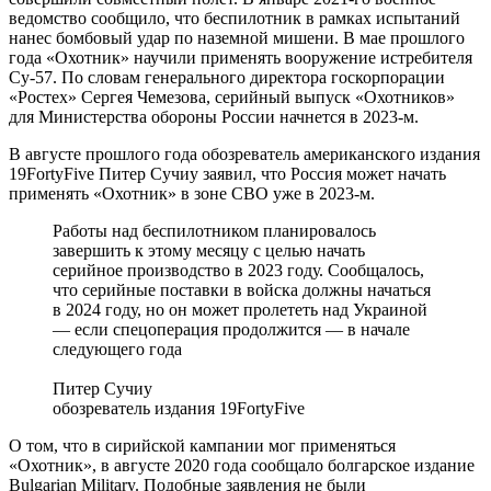
ведомство сообщило, что беспилотник в рамках испытаний
нанес бомбовый удар по наземной мишени. В мае прошлого
года «Охотник» научили применять вооружение истребителя
Су-57. По словам генерального директора госкорпорации
«Ростех» Сергея Чемезова, серийный выпуск «Охотников»
для Министерства обороны России начнется в 2023-м.
В августе прошлого года обозреватель американского издания
19FortyFive Питер Сучиу заявил, что Россия может начать
применять «Охотник» в зоне СВО уже в 2023-м.
Работы над беспилотником планировалось
завершить к этому месяцу с целью начать
серийное производство в 2023 году. Сообщалось,
что серийные поставки в войска должны начаться
в 2024 году, но он может пролететь над Украиной
— если спецоперация продолжится — в начале
следующего года
Питер Сучиу
обозреватель издания 19FortyFive
О том, что в сирийской кампании мог применяться
«Охотник», в августе 2020 года сообщало болгарское издание
Bulgarian Military. Подобные заявления не были