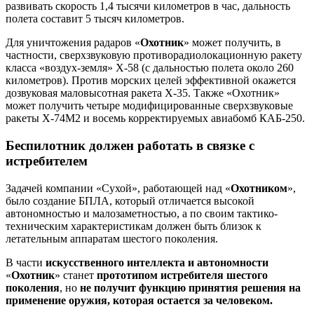
развивать скорость 1,4 тысячи километров в час, дальность
полета составит 5 тысяч километров.
Для уничтожения радаров «
Охотник
» может получить, в
частности, сверхзвуковую противорадиолокационную ракету
класса «воздух-земля» Х-58 (с дальностью полета около 260
километров). Против морских целей эффективной окажется
дозвуковая маловысотная ракета X-35. Также «Охотник»
может получить четыре модифицированные сверхзвуковые
ракеты X-74M2 и восемь корректируемых авиабомб КАБ-250.
Беспилотник должен работать в связке с
истребителем
Задачей компании «Сухой», работающей над «
Охотником
»,
было создание БПЛА, который отличается высокой
автономностью и малозаметностью, а по своим тактико-
техническим характеристикам должен быть близок к
летательным аппаратам шестого поколения.
В части
искусственного интеллекта и автономности
«
Охотник
» станет
прототипом истребителя шестого
поколения
, но
не получит функцию принятия решения на
применение оружия, которая остается за человеком.