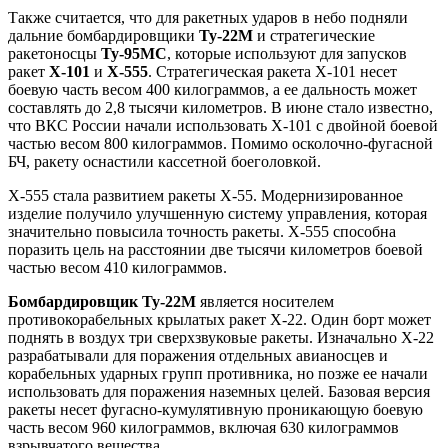
Также считается, что для ракетных ударов в небо подняли
дальние бомбардировщики
Ту-22М
и стратегические
ракетоносцы
Ту-95МС
, которые используют для запусков
ракет
Х-101
и
Х-555
. Стратегическая ракета Х-101 несет
боевую часть весом 400 килограммов, а ее дальность может
составлять до 2,8 тысячи километров. В июне стало известно,
что ВКС России начали использовать Х-101 с двойной боевой
частью весом 800 килограммов. Помимо осколочно-фугасной
БЧ, ракету оснастили кассетной боеголовкой.
Х-555 стала развитием ракеты Х-55. Модернизированное
изделие получило улучшенную систему управления, которая
значительно повысила точность ракеты. Х-555 способна
поразить цель на расстоянии две тысячи километров боевой
частью весом 410 килограммов.
Бомбардировщик Ту-22М
является носителем
противокорабельных крылатых ракет Х-22. Один борт может
поднять в воздух три сверхзвуковые ракеты. Изначально Х-22
разрабатывали для поражения отдельных авианосцев и
корабельных ударных групп противника, но позже ее начали
использовать для поражения наземных целей. Базовая версия
ракеты несет фугасно-кумулятивную проникающую боевую
часть весом 960 килограммов, включая 630 килограммов
взрывчатого вещества.