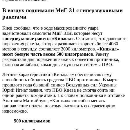
В воздух поднимали МиГ-31 с гиперзвуковыми
ракетами
Киев сообщал, что в ходе массированного удара
задействовали самолеты
МиГ-31К
, которые несут
гиперзвуковые ракеты «Кинжал»
. Считается, что дальность
поражения ракеты, которая развивает скорость более 4080
метров в секунду, составляет 3000 километров.
«Кинжал»
несет боевую часть весом 500 килограммов
. Ракету
разработали для поражения важных объектов противника,
включая авиабазы, командные пункты и системы ПВО.
Летные характеристики «Кинжала» обеспечивают ему
способность обходить средства ПВО противника. В марте
прошлого года бывший спикер Воздушных сил Украины
Юрий Игнат заявил, что ПВО Киева не смогла сбить ни
одной ракеты в ходе атаки. По словам полковника в отставке
Анатолия Матвийчука, «Кинжал» способен менять
направление полета, поэтому высчитать его траекторию
невозможно.
500 килограммов