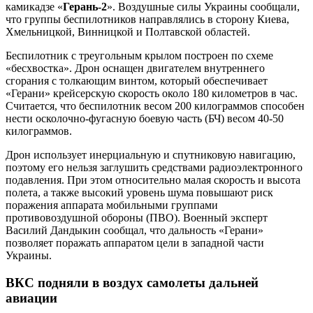
камикадзе «
Герань-2
». Воздушные силы Украины сообщали,
что группы беспилотников направлялись в сторону Киева,
Хмельницкой, Винницкой и Полтавской областей.
Беспилотник с треугольным крылом построен по схеме
«бесхвостка». Дрон оснащен двигателем внутреннего
сгорания с толкающим винтом, который обеспечивает
«Герани» крейсерскую скорость около 180 километров в час.
Считается, что беспилотник весом 200 килограммов способен
нести осколочно-фугасную боевую часть (БЧ) весом 40-50
килограммов.
Дрон использует инерциальную и спутниковую навигацию,
поэтому его нельзя заглушить средствами радиоэлектронного
подавления. При этом относительно малая скорость и высота
полета, а также высокий уровень шума повышают риск
поражения аппарата мобильными группами
противовоздушной обороны (ПВО). Военный эксперт
Василий Дандыкин сообщал, что дальность «Герани»
позволяет поражать аппаратом цели в западной части
Украины.
ВКС подняли в воздух самолеты дальней
авиации