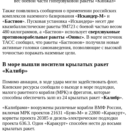
вес боевой части гиперзвуковой ракеты «Кинжал»
Также появлялись сообщения о применении российских
комплексов наземного базирования «
Искандер-М
» и
«
Бастион
». Пусковая установка «Искандера» несет две
квазибаллистические ракеты 9М723 с боевой частью весом
480 килограммов, а «Бастион» использует
сверхзвуковые
противокорабельные ракеты «Оникс»
. В марте источник
ТАСС сообщил, что ракеты «Бастионов» получили новые
активные головки самонаведения, позволяющие с высокой
точностью поражать наземные цели.
В море вышли носители крылатых ракет
«Калибр»
Помимо авиации, в ходе удара могли задействовать флот.
Киевские ресурсы сообщали о выходе в море подлодки,
малого ракетного корабля (МРК) и фрегатов, которые
способны обеспечить залп из 24 крылатых ракет «
Калибр
».
«Калибрами» вооружены различные корабли ВМФ России,
включая МРК проектов 21631 «Буян-М» и 22800 «Каракурт»,
корветы проекта 20385 и дизель-электрические подлодки
проекта 636.3. Один «Каракурт» способен нести до восьми
крылатых ракет.