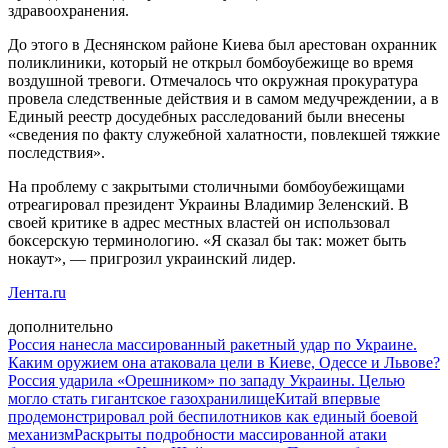
здравоохранения.
До этого в Деснянском районе Киева был арестован охранник
поликлиники, который не открыл бомбоубежище во время
воздушной тревоги. Отмечалось что окружная прокуратура
провела следственные действия и в самом медучреждении, а в
Единый реестр досудебных расследований были внесены
«сведения по факту служебной халатности, повлекшей тяжкие
последствия».
На проблему с закрытыми столичными бомбоубежищами
отреагировал президент Украины Владимир Зеленский. В
своей критике в адрес местных властей он использовал
боксерскую терминологию. «Я сказал бы так: может быть
нокаут», — пригрозил украинский лидер.
Лента.ru
дополнительно
Россия нанесла массированный ракетный удар по Украине.
Каким оружием она атаковала цели в Киеве, Одессе и Львове?
Россия ударила «Орешником» по западу Украины. Целью
могло стать гигантское газохранилище
Китай впервые
продемонстрировал рой беспилотников как единый боевой
механизм
Раскрыты подробности массированной атаки