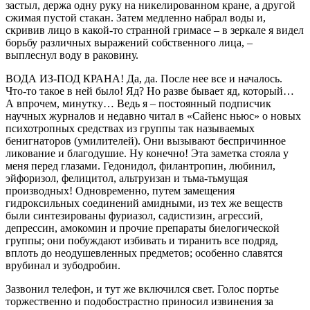
застыл, держа одну руку на никелированном кране, а другой
сжимая пустой стакан. Затем медленно набрал воды и,
скривив лицо в какой-то странной гримасе – в зеркале я видел
борьбу различных выражений собственного лица, –
выплеснул воду в раковину.
ВОДА ИЗ-ПОД КРАНА! Да, да. После нее все и началось.
Что-то такое в ней было! Яд? Но разве бывает яд, который…
А впрочем, минутку… Ведь я – постоянный подписчик
научных журналов и недавно читал в «Сайенс ньюс» о новых
психотропных средствах из группы так называемых
бенигнаторов (умилителей). Они вызывают беспричинное
ликование и благодушие. Ну конечно! Эта заметка стояла у
меня перед глазами. Гедонидол, филантропин, любинил,
эйфоризол, фелицитол, альтруизан и тьма-тьмущая
производных! Одновременно, путем замещения
гидроксильных соединений амидными, из тех же веществ
были синтезированы фуриазол, садистизин, агрессий,
депрессин, амокомин и прочие препараты биелогической
группы; они побуждают избивать и тиранить все подряд,
вплоть до неодушевленных предметов; особенно славятся
врубинал и зубодробин.
Зазвонил телефон, и тут же включился свет. Голос портье
торжественно и подобострастно приносил извинения за