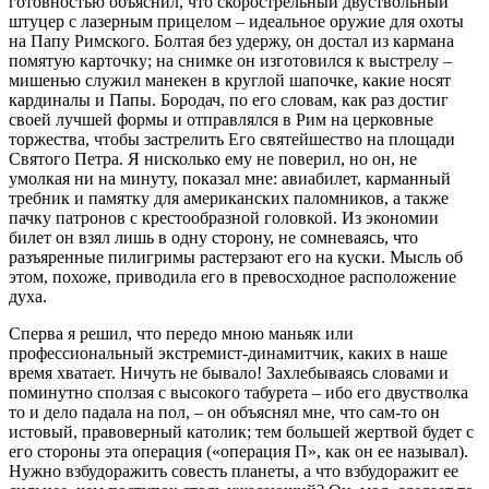
готовностью объяснил, что скорострельный двуствольный
штуцер с лазерным прицелом – идеальное оружие для охоты
на Папу Римского. Болтая без удержу, он достал из кармана
помятую карточку; на снимке он изготовился к выстрелу –
мишенью служил манекен в круглой шапочке, какие носят
кардиналы и Папы. Бородач, по его словам, как раз достиг
своей лучшей формы и отправлялся в Рим на церковные
торжества, чтобы застрелить Его святейшество на площади
Святого Петра. Я нисколько ему не поверил, но он, не
умолкая ни на минуту, показал мне: авиабилет, карманный
требник и памятку для американских паломников, а также
пачку патронов с крестообразной головкой. Из экономии
билет он взял лишь в одну сторону, не сомневаясь, что
разъяренные пилигримы растерзают его на куски. Мысль об
этом, похоже, приводила его в превосходное расположение
духа.
Сперва я решил, что передо мною маньяк или
профессиональный экстремист-динамитчик, каких в наше
время хватает. Ничуть не бывало! Захлебываясь словами и
поминутно сползая с высокого табурета – ибо его двустволка
то и дело падала на пол, – он объяснял мне, что сам-то он
истовый, правоверный католик; тем большей жертвой будет с
его стороны эта операция («операция П», как он ее называл).
Нужно взбудоражить совесть планеты, а что взбудоражит ее