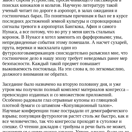
поисках кинжалов и кольтов. Научную литературу такой
ученый читает по дороге в аэропорт, в залах ожидания и
гостиничных барах. По понятным причинам я был не в курсе
последних достижений земной культуры и спровоцировал
сигналы тревоги в аэропортах Бангкока, Афин и самого
Нунаса, а все потому, что во рту у меня шесть стальных
коронок. В Нунасе я хотел заменить их фарфоровыми; увы,
непредвиденные события этому помешали. А насчет сухарей,
прута, веревки и маскхалата один из
футурологовамериканцев снисходительно разъяснил мне, что
гостиничное дело в нашу эпоху требует неведомых ранее мер
безопасности. Каждый такой предмет повышает
выживаемость постояльца. На эти слова я, по легкомыслию,
должного внимания не обратил.
Заседание было назначено на вторую половину дня, и уже
утром мы получили полный комплект материалов конгресса –
превосходно изданных и со множеством приложений.
Особенно радовали глаз отрывные купоны из глянцевой
плотной бумаги со штампом «Копуляционный талон».
Научные конференции тоже пострадали от демографического
взрыва; популяция футурологов растет столь же быстро, как и
все человечество, так что конгрессы проходят в сутолоке и
спешке. О чтении докладов с трибуны и речи быть не может,
знакомиться с ними нужно заранее. Утром, однако, было не до