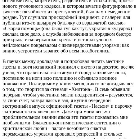
осведомитель, запретитель, разделитель и затыкатель; проект
нового уголовного кодекса, в котором зачатие фигурировало в
качестве тягчайшего из преступлений, был нам немедленно
роздан. Тут случился прискорбный инцидент: с галереи для
публики кто-то швырнул бутылку со взрывчатой смесью.
«Скорая помощь» (она была туг как тут, укрытая в кулуарах)
сделала свое дело, а служба наблюдения за порядком быстро
прикрыла исковерканные кресла и останки ученых
нейлоновым покрывалом с жизнерадостными узорами; как
видно, устроители заранее обо всем позаботились.
В паузах между докладами я попробовал читать местные
газеты и, хотя испанский понимал с пятого на десятое, все же
узнал, что правительство стянуло в город танковые части,
поставило на ноги всю полицию и объявило военное
положение. По-видимому, кроме меня, никто не догадывался
о том, что творится за стенами «Хилтона». В семь объявили
перерыв, чтобы участники могли подкрепиться – разумеется,
за свой счет; возвращаясь в зал, я купил очередной
экстренный выпуск официозной газеты «Насьон» и парочку
экстремистских «вечерок». Даже при моем весьма
приблизительном знании языка эти газеты показались мне
необычными. Блаженно-оптимистические сентенции о
христианской любви – залоге всеобщего счастья –
перемежались угрозами кровавых репрессий и столь же