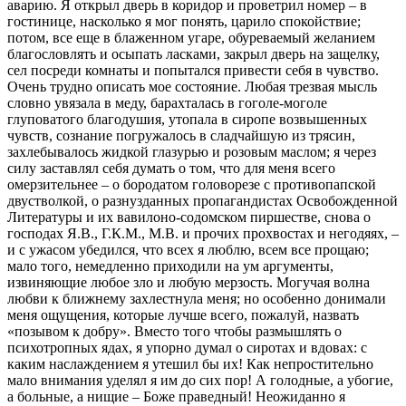
аварию. Я открыл дверь в коридор и проветрил номер – в
гостинице, насколько я мог понять, царило спокойствие;
потом, все еще в блаженном угаре, обуреваемый желанием
благословлять и осыпать ласками, закрыл дверь на защелку,
сел посреди комнаты и попытался привести себя в чувство.
Очень трудно описать мое состояние. Любая трезвая мысль
словно увязала в меду, барахталась в гоголе-моголе
глуповатого благодушия, утопала в сиропе возвышенных
чувств, сознание погружалось в сладчайшую из трясин,
захлебывалось жидкой глазурью и розовым маслом; я через
силу заставлял себя думать о том, что для меня всего
омерзительнее – о бородатом головорезе с противопапской
двустволкой, о разнузданных пропагандистах Освобожденной
Литературы и их вавилоно-содомском пиршестве, снова о
господах Я.В., Г.К.М., М.В. и прочих прохвостах и негодяях, –
и с ужасом убедился, что всех я люблю, всем все прощаю;
мало того, немедленно приходили на ум аргументы,
извиняющие любое зло и любую мерзость. Могучая волна
любви к ближнему захлестнула меня; но особенно донимали
меня ощущения, которые лучше всего, пожалуй, назвать
«позывом к добру». Вместо того чтобы размышлять о
психотропных ядах, я упорно думал о сиротах и вдовах: с
каким наслаждением я утешил бы их! Как непростительно
мало внимания уделял я им до сих пор! А голодные, а убогие,
а больные, а нищие – Боже праведный! Неожиданно я