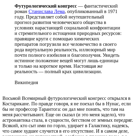
Футурологический конгресс
— фантастический
роман
Станислава Лема
, опубликованный в 1971
году. Представляет собой неутешительный
прогноз развития человеческого общества в
условиях нарастающей социальной конфронтации
и стремительного истощения природных ресурсов:
правящие круги с помощью химических
препаратов погрузили все человечество в своего
рода виртуальную реальность, иллюзорный мир
почти полного изобилия и благополучия. Увидеть
истинное положение вещей могут лишь единицы
и только на короткое время. Настоящая же
реальность — полный крах цивилизации.
Википедия
Восьмой Всемирный футурологический конгресс открылся в
Костарикане. По правде говоря, я не поехал бы в Нунас, если
бы не профессор Тарантога: он дал мне понять, что там на
меня рассчитывают. Еще он сказал (и это меня задело), что
астронавтика стала, в сущности, бегством от земных передряг.
Всякий, кто сыт ими по горло, удирает в Галактику, надеясь,
что самое худшее случится в его отсутствие. И в самом деле,