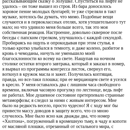
рассказывающим сказку о Золушке. Спуститься на лифте не
удалось – он тоже вышел из строя. Из бара доносилось
хоровое пение молодых бунтарей; те уже стреляли в такт
музыке, хотелось бы думать, что мимо. Подобные вещи
случаются и в первоклассных отелях, хотя утешительного тут
мало; но что удивило меня больше всего, так это моя
собственная реакция. Настроение, довольно скверное после
беседы с папским стрелком, улучшалось с каждой секундой.
Пробираясь на ощупь и опрокидывая при этом стулья, я
только кротко улыбался в темноту, и даже колено, разбитое в
кровь о чемоданы, ничуть не уменьшило моей
благосклонности ко всему на свете. Нащупав на ночном
столике остатки второго завтрака, который я заказал в номер,
я вырвал из программы конгресса листок, свернул его,
воткнул в кружок масла и зажег. Получилась коптящая,
правда, но все-таки плошка; при ее мерцающем свете я уселся
в кресло. У меня оставалось два с лишним часа свободного
времени, включая часовую прогулку по лестнице, ведь лифт
не работал. Мое душевное состояние претерпевало странные
метаморфозы; я следил за ними с живым интересом. Мне
было на редкость весело, просто чудесно! Я с ходу мог бы
привести массу доводов в защиту всего, что со мною
случилось. Мне было ясно как дважды два, что номер
«Хилтона», погруженный в кромешную тьму, в чаду и копоти
от масляной плошки, отрезанный от остального мира, с