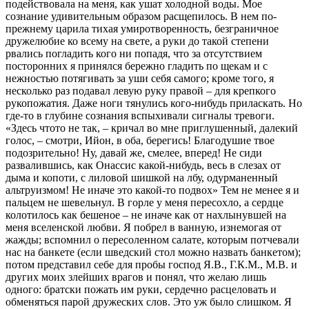
подействовала на меня, как ушат холодной воды. Мое
сознание удивительным образом расщепилось. В нем по-
прежнему царила тихая умиротворенность, безграничное
дружелюбие ко всему на свете, а руки до такой степени
рвались погладить кого ни попадя, что за отсутствием
посторонних я принялся бережно гладить по щекам и с
нежностью потягивать за уши себя самого; кроме того, я
несколько раз подавал левую руку правой – для крепкого
рукопожатия. Даже ноги тянулись кого-нибудь приласкать. Но
где-то в глубине сознания вспыхивали сигналы тревоги.
«Здесь чтото не так, – кричал во мне приглушенный, далекий
голос, – смотри, Ийон, в оба, берегись! Благодушие твое
подозрительно! Ну, давай же, смелее, вперед! Не сиди
развалившись, как Онассис какой-нибудь, весь в слезах от
дыма и копоти, с лиловой шишкой на лбу, одурманенный
альтруизмом! Не иначе это какой-то подвох» Тем не менее я и
пальцем не шевельнул. В горле у меня пересохло, а сердце
колотилось как бешеное – не иначе как от нахлынувшей на
меня вселенской любви. Я побрел в ванную, изнемогая от
жажды; вспомнил о пересоленном салате, которым потчевали
нас на банкете (если шведский стол можно назвать банкетом);
потом представил себе для пробы господ Я.В., Г.К.М., М.В. и
других моих злейших врагов и понял, что желаю лишь
одного: братски пожать им руки, сердечно расцеловать и
обменяться парой дружеских слов. Это уж было слишком. Я