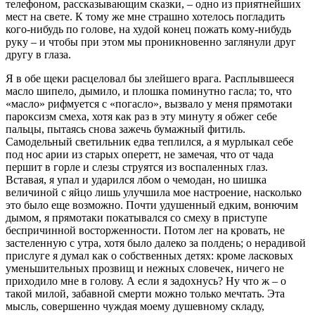
телефоном, рассказывающим сказки, – одно из приятнейших
мест на свете. К тому же мне страшно хотелось погладить
кого-нибудь по голове, на худой конец пожать кому-нибудь
руку – и чтобы при этом мы проникновенно заглянули друг
другу в глаза.
Я в обе щеки расцеловал бы злейшего врага. Расплывшееся
масло шипело, дымило, и плошка поминутно гасла; то, что
«масло» рифмуется с «погасло», вызвало у меня прямотаки
пароксизм смеха, хотя как раз в эту минуту я обжег себе
пальцы, пытаясь снова зажечь бумажный фитиль.
Самодельный светильник едва теплился, а я мурлыкал себе
под нос арии из старых оперетт, не замечая, что от чада
першит в горле и слезы струятся из воспаленных глаз.
Вставая, я упал и ударился лбом о чемодан, но шишка
величиной с яйцо лишь улучшила мое настроение, насколько
это было еще возможно. Почти удушенный едким, вонючим
дымом, я прямотаки покатывался со смеху в приступе
беспричинной восторженности. Потом лег на кровать, не
застеленную с утра, хотя было далеко за полдень; о нерадивой
прислуге я думал как о собственных детях: кроме ласковых
уменьшительных прозвищ и нежных словечек, ничего не
приходило мне в голову. А если я задохнусь? Ну что ж – о
такой милой, забавной смерти можно только мечтать. Эта
мысль, совершенно чуждая моему душевному складу,