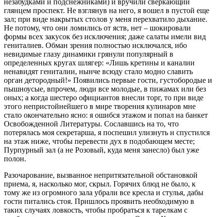
незабудками и подснежниками) и вручили сверкающий
глянцем проспект. Не взглянув на него, я вошел в пустой еще
зал; при виде накрытых столов у меня перехватило дыхание.
Не потому, что они ломились от яств, нет – шокировали
формы всех закусок без исключения; даже салаты имели вид
гениталиев. Обман зрения полностью исключался, ибо
невидимые глазу динамики грянули популярный в
определенных кругах шлягер: «Лишь кретины и каналии
ненавидят гениталии, нынче всюду стало модно славить
орган детородный!» Появились первые гости, густобородые и
пышноусые, впрочем, люди все молодые, в пижамах или без
оных; а когда шестеро официантов внесли торг, то при виде
этого непристойнейшего в мире творения кулинаров мне
стало окончательно ясно: я ошибся этажом и попал на банкет
Освобожденной Литературы. Сославшись на то, что
потерялась моя секретарша, я поспешил улизнуть и спустился
на этаж ниже, чтобы перевести дух в подобающем месте;
Пурпурный зал (а не Розовый, куда меня занесло) был уже
полон.
Разочарование, вызванное непритязательной обстановкой
приема, я, насколько мог, скрыл. Горячих блюд не было, к
тому же из огромного зала убрали все кресла и стулья, дабы
гости питались стоя. Пришлось проявить необходимую в
таких случаях ловкость, чтобы пробраться к тарелкам с