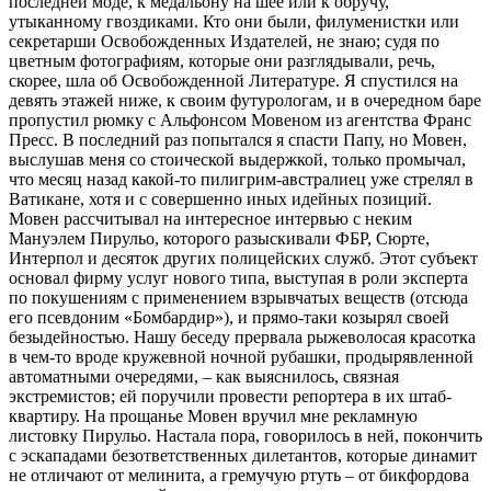
последней моде, к медальону на шее или к обручу,
утыканному гвоздиками. Кто они были, филуменистки или
секретарши Освобожденных Издателей, не знаю; судя по
цветным фотографиям, которые они разглядывали, речь,
скорее, шла об Освобожденной Литературе. Я спустился на
девять этажей ниже, к своим футурологам, и в очередном баре
пропустил рюмку с Альфонсом Мовеном из агентства Франс
Пресс. В последний раз попытался я спасти Папу, но Мовен,
выслушав меня со стоической выдержкой, только промычал,
что месяц назад какой-то пилигрим-австралиец уже стрелял в
Ватикане, хотя и с совершенно иных идейных позиций.
Мовен рассчитывал на интересное интервью с неким
Мануэлем Пирульо, которого разыскивали ФБР, Сюрте,
Интерпол и десяток других полицейских служб. Этот субъект
основал фирму услуг нового типа, выступая в роли эксперта
по покушениям с применением взрывчатых веществ (отсюда
его псевдоним «Бомбардир»), и прямо-таки козырял своей
безыдейностью. Нашу беседу прервала рыжеволосая красотка
в чем-то вроде кружевной ночной рубашки, продырявленной
автоматными очередями, – как выяснилось, связная
экстремистов; ей поручили провести репортера в их штаб-
квартиру. На прощанье Мовен вручил мне рекламную
листовку Пирульо. Настала пора, говорилось в ней, покончить
с эскападами безответственных дилетантов, которые динамит
не отличают от мелинита, а гремучую ртуть – от бикфордова