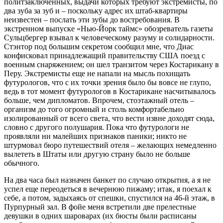
политзаключенных, выдачи которых требуют экстремисты, по
два зуба за зуб и – поскольку адрес их штаб-квартиры
неизвестен – послать эти зубы до востребования. В
экстренном выпуске «Нью-Йорк таймс» обозреватель газеты
Сульцбергер взывал к человеческому разуму и солидарности.
Стэнтор под большим секретом сообщил мне, что Диас
конфисковал принадлежащий правительству США поезд с
военным снаряжением; он шел транзитом через Костарикану в
Перу. Экстремисты еще не напали на мысль похищать
футурологов, что с их точки зрения было бы вовсе не глупо,
ведь в тот момент футурологов в Костарикане насчитывалось
больше, чем дипломатов. Впрочем, стоэтажный отель –
организм до того огромный и столь комфортабельно
изолированный от всего света, что вести извне доходят сюда,
словно с другого полушария. Пока что футурологи не
проявляли ни малейших признаков паники; никто не
штурмовал бюро путешествий отеля – желающих немедленно
вылететь в Штаты или другую страну было не больше
обычного.
На два часа был назначен банкет по случаю открытия, а я не
успел еще переодеться в вечернюю пижаму; итак, я поехал к
себе, а потом, задыхаясь от спешки, спустился на 46-й этаж, в
Пурпурный зал. В фойе меня встретили две прелестные
девушки в одних шароварах (их бюсты были расписаны