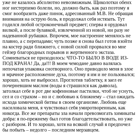
уже не казалось абсолютно невозможным. Щиколотки обеих
ног нестерпимо болели, но, должно быть, как раз поэтому я
смог вообразить даже пинок, адресованный М.В. Не обращая
внимания на острую боль, я продолжал себя истязать. Тут
годился любой остроконечный предмет; сперва я орудовал
вилкой, а после булавкой, извлеченной из новой, ни разу не
надеванной рубашки. Впрочем, мое настроение менялось не
плавно, а с перепадами; чуть позже я снова был готов взойти
на костер ради ближнего, с новой силой прорвался во мне
гейзер благородных порывов и жертвенного экстаза.
Сомневаться не приходилось: ЧТО-ТО БЫЛО В ВОДЕ ИЗ-
ПОД КРАНА! Да, да!!! В моем чемодане давно валялась
непочатая упаковка снотворного. Оно приводило меня в злое
и мрачное расположение духа, поэтому я им и не пользовался;
хорошо, хоть не выбросил. Проглотив таблетку, я заел ее
почерневшим маслом (воды я страшился как дьявола),
затолкал себе в рот две кофеиновые пастилки, чтоб не уснуть,
сел и со страхом – но и с любовью к ближнему – стал ожидать
исхода химической битвы в своем организме. Любовь еще
насиловала меня, я чувствовал себя умиротворенным, как
никогда. Все же препараты зла начали превозмогать химикаты
добра: я по-прежнему был готов благодетельствовать, но уже
с разбором. И то хорошо, хотя на всякий случай я предпочел
бы побыть – недолго – последним мерзавцем.