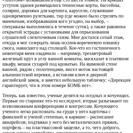
уступов здания размещались теннисные корты, бассейны,
солярии, дорожки для картинга, карусели, служившие
одновременно рулетками, тир (где можно было стрелять по
манекенам, изображавшим кого угодно, на выбор, –
спецзаказы выполнялись в течение суток), а также раковина
открытой эстрады с установками для опрыскивания
слушателей слезоточивым газом. Мне достался сотый этаж,
откуда я мог созерцать лишь иссиня-коричневую изнанку
смога, нависшего над столицей. Кое-что из гостиничного
инвентаря меня озадачило – например, трехметровый
железный прут в углу ванной комнаты, маскхалат в платяном
шкафу, мешок сухарей под кроватью. На яшмовой стене
ванной, рядом с полотенцами, висел моток настоящей
альпинистской веревки, а вставляя ключ в дверной
английский замок, я заметил небольшую табличку: «Дирекция
гарантирует, что в этом номере БОМБ нет».
Теперь, как известно, ученые делятся на оседлых и кочующих.
Первые по старинке что-то исследуют, вторые разъезжают по
всевозможным конференциям и конгрессам. Кочующего
ученого легко распознать: на груди у него карточка с
фамилией и ученой степенью, в кармане – расписание
авиарейсов; подтяжки у него без металлических пряжек,
портфель – на пластмассовой защелке, а то, чего доброго,
завоет сирена устройства, просвечивающего пассажиров в