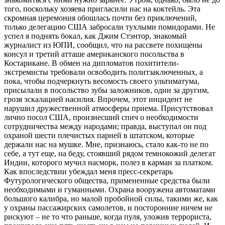
того, поскольку хозяева пригласили нас на коктейль. Эта
скромная церемония обошлась почти без приключений,
только делегацию США забросали тухлыми помидорами. Не
успел я поднять бокал, как Джим Стэнтор, знакомый
журналист из ЮПИ, сообщил, что на рассвете похищены
консул и третий атташе американского посольства в
Костарикане. В обмен на дипломатов похитители-
экстремисты требовали освободить политзаключенных, а
пока, чтобы подчеркнуть весомость своего ультиматума,
присылали в посольство зубы заложников, один за другим,
грозя эскалацией насилия. Впрочем, этот инцидент не
нарушил дружественной атмосферы приема. Присутствовал
лично посол США, произнесший спич о необходимости
сотрудничества между народами; правда, выступал он под
охраной шести плечистых парней в штатском, которые
держали нас на мушке. Мне, признаюсь, стало как-то не по
себе, а тут еще, на беду, стоявший рядом темнокожий делегат
Индии, которого мучил насморк, полез в карман за платком.
Как впоследствии убеждал меня пресс-секретарь
Футурологического общества, примененные средства были
необходимыми и гуманными. Охрана вооружена автоматами
большого калибра, но малой пробойной силы, такими же, как
у охраны пассажирских самолетов, и посторонние ничем не
рискуют – не то что раньше, когда пуля, уложив террориста,