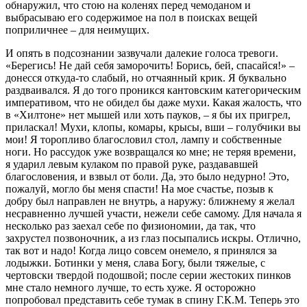
обнаружил, что стою на коленях перед чемоданом и
выбрасываю его содержимое на пол в поисках вещей
поприличнее – для неимущих.
И опять в подсознании зазвучали далекие голоса тревоги.
«Берегись! Не дай себя заморочить! Борись, бей, спасайся!» –
донесся откуда-то слабый, но отчаянный крик. Я буквально
раздваивался. Я до того проникся кантовским категорическим
императивом, что не обидел бы даже мухи. Какая жалость, что
в «Хилтоне» нет мышей или хоть пауков, – я бы их пригрел,
приласкал! Мухи, клопы, комары, крысы, вши – голубчики вы
мои! Я торопливо благословил стол, лампу и собственные
ноги. Но рассудок уже возвращался ко мне; не теряя времени,
я ударил левым кулаком по правой руке, раздававшей
благословения, и взвыл от боли. Да, это было недурно! Это,
пожалуй, могло бы меня спасти! На мое счастье, позыв к
добру был направлен не внутрь, а наружу: ближнему я желал
несравненно лучшей участи, нежели себе самому. Для начала я
несколько раз заехал себе по физиономии, да так, что
захрустел позвоночник, а из глаз посыпались искры. Отлично,
так вот и надо! Когда лицо совсем онемело, я принялся за
лодыжки. Ботинки у меня, слава Богу, были тяжелые, с
чертовски твердой подошвой; после серии жестоких пинков
мне стало немного лучше, то есть хуже. Я осторожно
попробовал представить себе тумак в спину Г.К.М. Теперь это