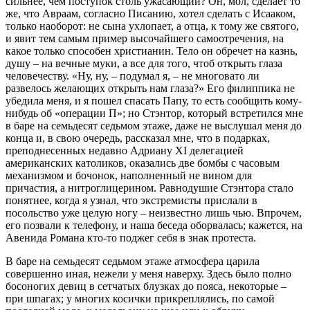
сильнее, чем поступок столь ужасающий? Он, мол, сделает то
же, что Авраам, согласно Писанию, хотел сделать с Исааком,
только наоборот: не сына ухлопает, а отца, к тому же святого,
и явит тем самым пример высочайшего самоотречения, на
какое только способен христианин. Тело он обречет на казнь,
душу – на вечные муки, а все для того, чтоб открыть глаза
человечеству. «Ну, ну, – подумал я, – не многовато ли
развелось желающих открыть нам глаза?» Его филиппика не
убедила меня, и я пошел спасать Папу, то есть сообщить кому-
нибудь об «операции П»; но Стэнтор, который встретился мне
в баре на семьдесят седьмом этаже, даже не выслушал меня до
конца и, в свою очередь, рассказал мне, что в подарках,
преподнесенных недавно Адриану XI делегацией
американских католиков, оказались две бомбы с часовым
механизмом и бочонок, наполненный не вином для
причастия, а нитроглицерином. Равнодушие Стэнтора стало
понятнее, когда я узнал, что экстремисты прислали в
посольство уже целую ногу – неизвестно лишь чью. Впрочем,
его позвали к телефону, и наша беседа оборвалась; кажется, на
Авенида Романа кто-то поджег себя в знак протеста.
В баре на семьдесят седьмом этаже атмосфера царила
совершенно иная, нежели у меня наверху. Здесь было полно
босоногих девиц в сетчатых блузках до пояса, некоторые –
при шпагах; у многих косички прикреплялись, по самой