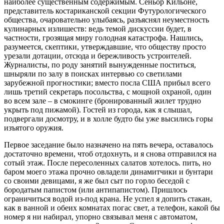
наиболее существенным содержимым. Сеньор Кильоне,
представитель костариканской секции Футурологического
общества, очаровательно улыбаясь, разъяснял неуместность
кулинарных излишеств: ведь темой дискуссии будет, в
частности, грозящая миру голодная катастрофа. Нашлись,
разумеется, скептики, утверждавшие, что обществу просто
урезали дотации, отсюда и бережливость устроителей.
Журналисты, по роду занятий вынужденные поститься,
шныряли по залу в поисках интервью со светилами
зарубежной прогностики; вместо посла США прибыл всего
лишь третий секретарь посольства, с мощной охраной, один
во всем зале – в смокинге (бронированный жилет трудно
укрыть под пижамой). Гостей из города, как я слышал,
подвергали досмотру, и в холле будто бы уже высились горы
изъятого оружия.
Первое заседание было назначено на пять вечера, оставалось
достаточно времени, чтоб отдохнуть, и я снова отправился на
сотый этаж. После пересоленных салатов хотелось. пить, но
баром моего этажа прочно овладели динамитчики и бунтари
со своими девицами, я же был сыт по горло беседой с
бородатым папистом (или антипапистом). Пришлось
ограничиться водой из-под крана. Не успел я допить стакан,
как в ванной и обеих комнатах погас свет, а телефон, какой бы
номер я ни набирал, упорно связывал меня с автоматом,