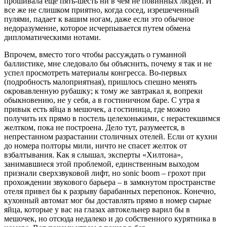
прошивала еще пять-шесть ни в чем не повинных людей. И
все же не слишком приятно, когда сосед, изрешеченный
пулями, падает к вашим ногам, даже если это обычное
недоразумение, которое исчерпывается путем обмена
дипломатическими нотами.
Впрочем, вместо того чтобы рассуждать о гуманной
баллистике, мне следовало бы объяснить, почему я так и не
успел просмотреть материалы конгресса. Во-первых
(подробность малоприятная), пришлось спешно менять
окровавленную рубашку; к тому же завтракал я, вопреки
обыкновению, не у себя, а в гостиничном баре. С утра я
привык есть яйца в мешочек, а гостиница, где можно
получить их прямо в постель целехонькими, с нерастекшимся
желтком, пока не построена. Дело тут, разумеется, в
непрестанном разрастании столичных отелей. Если от кухни
до номера полторы мили, ничто не спасет желток от
взбалтывания. Как я слышал, эксперты «Хилтона»,
занимавшиеся этой проблемой, единственным выходом
признали сверхзвуковой лифт, но sonic boom – грохот при
прохождении звукового барьера – в замкнутом пространстве
отеля привел бы к разрыву барабанных перепонок. Конечно,
кухонный автомат мог бы доставлять прямо в номер сырые
яйца, которые у вас на глазах автокельнер варил бы в
мешочек, но отсюда недалеко и до собственного курятника в