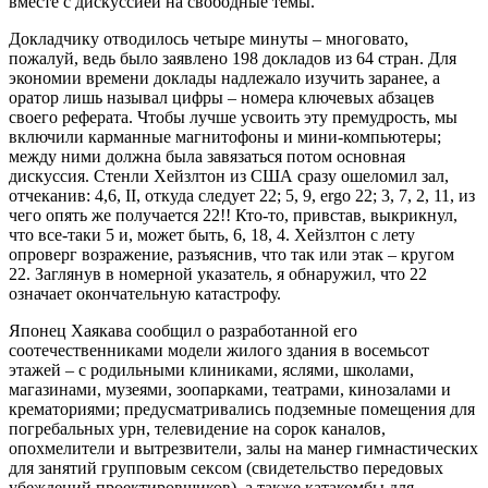
вместе с дискуссией на свободные темы.
Докладчику отводилось четыре минуты – многовато,
пожалуй, ведь было заявлено 198 докладов из 64 стран. Для
экономии времени доклады надлежало изучить заранее, а
оратор лишь называл цифры – номера ключевых абзацев
своего реферата. Чтобы лучше усвоить эту премудрость, мы
включили карманные магнитофоны и мини-компьютеры;
между ними должна была завязаться потом основная
дискуссия. Стенли Хейзлтон из США сразу ошеломил зал,
отчеканив: 4,6, II, откуда следует 22; 5, 9, ergo 22; 3, 7, 2, 11, из
чего опять же получается 22!! Кто-то, привстав, выкрикнул,
что все-таки 5 и, может быть, 6, 18, 4. Хейзлтон с лету
опроверг возражение, разъяснив, что так или этак – кругом
22. Заглянув в номерной указатель, я обнаружил, что 22
означает окончательную катастрофу.
Японец Хаякава сообщил о разработанной его
соотечественниками модели жилого здания в восемьсот
этажей – с родильными клиниками, яслями, школами,
магазинами, музеями, зоопарками, театрами, кинозалами и
крематориями; предусматривались подземные помещения для
погребальных урн, телевидение на сорок каналов,
опохмелители и вытрезвители, залы на манер гимнастических
для занятий групповым сексом (свидетельство передовых
убеждений проектировщиков), а также катакомбы для