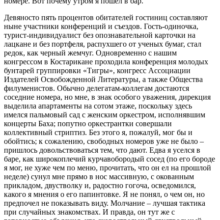
номере. Вот почему утром я пошел в бар.
Девяносто пять процентов обитателей гостиниц составляют
ныне участники конференций и съездов. Гость-одиночка,
турист-индивидуалист без опознавательной карточки на
лацкане и без портфеля, распухшего от ученых бумаг, стал
редок, как черный жемчуг. Одновременно с нашим
конгрессом в Костарикане проходила конференция молодых
бунтарей группировки «Тигры», конгресс Ассоциации
Издателей Освобожденной Литературы, а также Общества
филуменистов. Обычно делегатам-коллегам достаются
соседние номера, но мне, в знак особого уважения, дирекция
выделила апартаменты на сотом этаже, поскольку здесь
имелся пальмовый сад с женским оркестром, исполнявшим
концерты Баха; попутно оркестрантки совершали
коллективный стриптиз. Без этого я, пожалуй, мог бы и
обойтись; к сожалению, свободных номеров уже не было –
пришлось довольствоваться тем, что дают. Едва я уселся в
баре, как широкоплечий курчавобородый сосед (по его бороде
я мог, не хуже чем по меню, прочитать, что он ел на прошлой
неделе) сунул мне прямо в нос массивную, с окованным
прикладом, двустволку и, радостно гогоча, осведомился,
какого я мнения о его папинтовке. Я не понял, о чем он, но
предпочел не показывать виду. Молчание – лучшая тактика
при случайных знакомствах. И правда, он тут же с