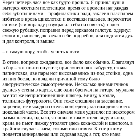
Через четверь часа все как будто прошло. Я принял душ и
вытерся жестким полотенцем, время от времени награждая
себя зуботычинами – профилактики ради; заклеил пластырем
избитые в кровь щиколотки и костяшки пальцев, пересчитал
синяки (я и вправду разукрасил себя на совесть), надел
свежую рубашку, поправил перед зеркалом галстук, одернул
смокинг, напоследок заехал себе под ребро, для поднятия духа
и для контроля, и вышел
– в самую пору, чтобы успеть к пяти.
В отеле, вопреки ожиданию, все было как обычно. Я заглянул
в бар – тот почти опустел; прислоненная к табурету, стояла
папинтовка, две пары ног высовывались из-под стойки, одна
из них босая, но вряд ли причиной тому было
альтруистическое самоотречение. Несколько динамитчиков
дулись у стены в карты, еще один бренчал на гитаре, мурлыча
все тот же непристойнейший шлягер. Внизу, в холле,
толпились футурологи. Они тоже спешили на заседание,
впрочем, не выходя из отеля: конференц-зал находился в его
цокольной части. Все это сначала меня удивило; по некотором
размышлении, однако, я понял: в таком отеле воду из-под
крана не пьют, жажду утоляют здесь кока-колой и швепсом, в
крайнем случае – чаем, соками или пивом. К спиртному
подается минеральная или содовая вода; а тот, кто имел