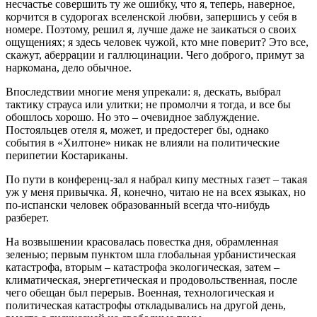
несчастье совершить ту же ошибку, что я, теперь, наверное,
корчится в судорогах вселенской любви, запершись у себя в
номере. Поэтому, решил я, лучше даже не заикаться о своих
ощущениях; я здесь человек чужой, кто мне поверит? Это все,
скажут, аберрации и галлюцинации. Чего доброго, примут за
наркомана, дело обычное.
Впоследствии многие меня упрекали: я, дескать, выбрал
тактику страуса или улитки; не промолчи я тогда, и все бы
обошлось хорошо. Но это – очевидное заблуждение.
Постояльцев отеля я, может, и предостерег бы, однако
события в «Хилтоне» никак не влияли на политические
перипетии Костариканы.
По пути в конференц-зал я набрал кипу местных газет – такая
уж у меня привычка. Я, конечно, читаю не на всех языках, но
по-испански человек образованный всегда что-нибудь
разберет.
На возвышении красовалась повестка дня, обрамленная
зеленью; первым пунктом шла глобальная урбанистическая
катастрофа, вторым – катастрофа экологическая, затем –
климатическая, энергетическая и продовольственная, после
чего обещан был перерыв. Военная, технологическая и
политическая катастрофы откладывались на другой день,