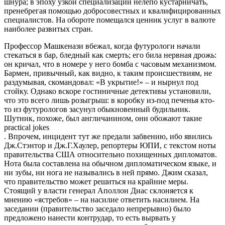
шнура; в эпоху узкой специализации нелепо кустарничать,
пренебрегая помощью добросовестных и квалифицированных
специалистов. На обороте помещался ценник услуг в валюте
наиболее развитых стран.
Профессор Машкенази вбежал, когда футурологи начали
стекаться в бар, бледный как смерть; его била нервная дрожь:
он кричал, что в номере у него бомба с часовым механизмом.
Бармен, привычный, как видно, к таким происшествиям, не
раздумывая, скомандовал: «В укрытие!» – и нырнул под
стойку. Однако вскоре гостиничные детективы установили,
что это всего лишь розыгрыш: в коробку из-под печенья кто-
то из футурологов засунул обыкновенный будильник.
Шутник, похоже, был англичанином, они обожают такие
practical jokes
. Впрочем, инцидент тут же предали забвению, ибо явились
Дж.Стэнтор и Дж.Г.Хаулер, репортеры ЮПИ, с текстом ноты
правительства США относительно похищенных дипломатов.
Нота была составлена на обычном дипломатическом языке, и
ни зубы, ни нога не назывались в ней прямо. Джим сказал,
что правительство может решиться на крайние меры.
Стоящий у власти генерал Аполлон Диас склоняется к
мнению «ястребов» – на насилие ответить насилием. На
заседании (правительство заседало непрерывно) было
предложено нанести контрудар, то есть вырвать у