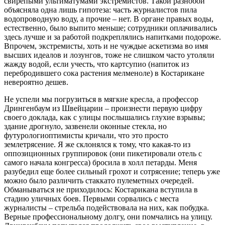
свирепыми ультиматумами экстремистов. Такой разнобой
объясняла одна лишь гипотеза: часть журналистов пила
водопроводную воду, а прочие – нет. В органе правых воды,
естественно, было выпито меньше; сотрудники оплачивались
здесь лучше и за работой подкреплялись напитками подороже.
Впрочем, экстремисты, хоть и не чуждые аскетизма во имя
высших идеалов и лозунгов, тоже не слишком часто утоляли
жажду водой, если учесть, что картсупио (напиток из
перебродившего сока растения мелменоле) в Костарикане
невероятно дешев.
Не успели мы погрузиться в мягкие кресла, а профессор
Дрингенбаум из Швейцарии – произнести первую цифру
своего доклада, как с улицы послышались глухие взрывы;
здание дрогнуло, зазвенели оконные стекла, но
футурологиоптимисты кричали, что это просто
землетрясение. Я же склонялся к тому, что какая-то из
оппозиционных группировок (они пикетировали отель с
самого начала конгресса) бросила в холл петарды. Меня
разубедил еще более сильный грохот и сотрясение; теперь уже
можно было различить стаккато пулеметных очередей.
Обманываться не приходилось: Костарикана вступила в
стадию уличных боев. Первыми сорвались с места
журналисты – стрельба подействовала на них, как побудка.
Верные профессиональному долгу, они помчались на улицу.