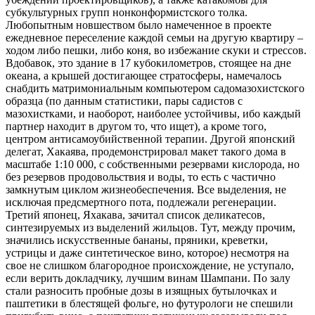
субкультурных групп нонконформистского толка.
Любопытным новшеством было намеченное в проекте
ежедневное переселение каждой семьи на другую квартиру –
ходом либо пешки, либо коня, во избежание скуки и стрессов.
Вдобавок, это здание в 17 кубокилометров, стоящее на дне
океана, а крышей достигающее стратосферы, намечалось
снабдить матримониальным компьютером садомазохистского
образца (по данным статистики, пары садистов с
мазохистками, и наоборот, наиболее устойчивы, ибо каждый
партнер находит в другом то, что ищет), а кроме того,
центром антисамоубийственной терапии. Другой японский
делегат, Хакаява, продемонстрировал макет такого дома в
масштабе 1:10 000, с собственными резервами кислорода, но
без резервов продовольствия и воды, то есть с частично
замкнутым циклом жизнеобеспечения. Все выделения, не
исключая предсмертного пота, подлежали регенерации.
Третий японец, Яхакава, зачитал список деликатесов,
синтезируемых из выделений жильцов. Тут, между прочим,
значились искусственные бананы, пряники, креветки,
устрицы и даже синтетическое вино, которое) несмотря на
свое не слишком благородное происхождение, не уступало,
если верить докладчику, лучшим винам Шампани. По залу
стали разносить пробные дозы в изящных бутылочках и
паштетики в блестящей фольге, но футурологи не спешили