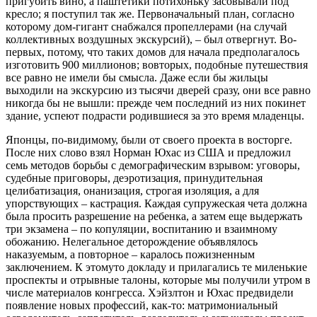
пригубить вино, а паштетики потихоньку засовывали под
кресло; я поступил так же. Первоначальный план, согласно
которому дом-гигант снабжался пропеллерами (на случай
коллективных воздушных экскурсий), – был отвергнут. Во-
первых, потому, что таких домов для начала предполагалось
изготовить 900 миллионов; вовторых, подобные путешествия
все равно не имели бы смысла. Даже если бы жильцы
выходили на экскурсию из тысячи дверей сразу, они все равно
никогда бы не вышли: прежде чем последний из них покинет
здание, успеют подрасти родившиеся за это время младенцы.
Японцы, по-видимому, были от своего проекта в восторге.
После них слово взял Норман Юхас из США и предложил
семь методов борьбы с демографическим взрывом: уговоры,
судебные приговоры, деэротизация, принудительная
целибатизация, онанизация, строгая изоляция, а для
упорствующих – кастрация. Каждая супружеская чета должна
была просить разрешение на ребенка, а затем еще выдержать
три экзамена – по копуляции, воспитанию и взаимному
обожанию. Нелегальное деторождение объявлялось
наказуемым, а повторное – каралось пожизненным
заключением. К этомуто докладу и прилагались те миленькие
проспекты и отрывные талоны, которые мы получили утром в
числе материалов конгресса. Хэйзлтон и Юхас предвидели
появление новых профессий, как-то: матримониальный