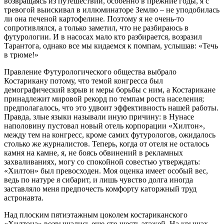
возвращаясь из путешествий, особенно в прежние годы, я с
тревогой выискивал в иллюминаторе Землю – не уподобилась
ли она печеной картофелине. Поэтому я не очень-то
сопротивлялся, а только заметил, что не разбираюсь в
футурологии. И в насосах мало кто разбирается, возразил
Тарантога, однако все мы кидаемся к помпам, услышав: «Течь
в трюме!»
Правление Футурологического общества выбрало
Костарикану потому, что темой конгресса был
демографический взрыв и меры борьбы с ним, а Костарикане
принадлежит мировой рекорд по темпам роста населения;
предполагалось, что это удвоит эффективность нашей работы.
Правда, злые языки называли иную причину: в Нунасе
наполовину пустовал новый отель корпорации «Хилтон»,
между тем на конгресс, кроме самих футурологов, ожидалось
столько же журналистов. Теперь, когда от отеля не осталось
камня на камне, я, не боясь обвинений в рекламных
захваливаниях, могу со спокойной совестью утверждать:
«Хилтон» был превосходен. Моя оценка имеет особый вес,
ведь по натуре я сибарит, и лишь чувство долга иногда
заставляло меня предпочесть комфорту каторжный труд
астронавта.
Над плоским пятиэтажным цоколем костариканского
«Хилтона» возвышались еще сто шесть этажей. На крышах