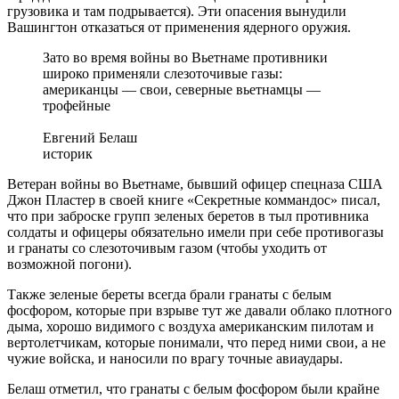
грузовика и там подрывается). Эти опасения вынудили
Вашингтон отказаться от применения ядерного оружия.
Зато во время войны во Вьетнаме противники
широко применяли слезоточивые газы:
американцы — свои, северные вьетнамцы —
трофейные
Евгений Белаш
историк
Ветеран войны во Вьетнаме, бывший офицер спецназа США
Джон Пластер в своей книге «Секретные коммандос» писал,
что при заброске групп зеленых беретов в тыл противника
солдаты и офицеры обязательно имели при себе противогазы
и гранаты со слезоточивым газом (чтобы уходить от
возможной погони).
Также зеленые береты всегда брали гранаты с белым
фосфором, которые при взрыве тут же давали облако плотного
дыма, хорошо видимого с воздуха американским пилотам и
вертолетчикам, которые понимали, что перед ними свои, а не
чужие войска, и наносили по врагу точные авиаудары.
Белаш отметил, что гранаты с белым фосфором были крайне