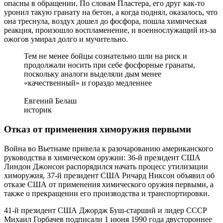
опасны в обращении. По словам Пластера, его друг как-то
уронил такую гранату на бетон, а когда поднял, оказалось, что
она треснула, воздух дошел до фосфора, пошла химическая
реакция, произошло воспламенение, и военнослужащий из-за
ожогов умирал долго и мучительно.
Тем не менее бойцы сознательно шли на риск и
продолжали носить при себе фосфорные гранаты,
поскольку аналоги выделяли дым менее
«качественный» и гораздо медленнее
Евгений Белаш
историк
Отказ от применения химоружия первыми
Война во Вьетнаме привела к разочарованию американского
руководства в химическом оружии: 36-й президент США
Линдон Джонсон распорядился начать процесс утилизации
химоружия, 37-й президент США Ричард Никсон объявил об
отказе США от применения химического оружия первыми, а
также о прекращении его производства и транспортировки.
41-й президент США Джордж Буш-старший и лидер СССР
Михаил Горбачев подписали 1 июня 1990 года двустороннее