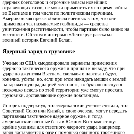
ядерных боеголовок и огромные запасы новейших
отравляющих газов, не могли применить их во время войны
во Вьетнаме в том числе по политическим причинам.
Американская пресса обвиняла военных в том, что они
применяли так называемые гербициды — средства
уничтожения растительности, чтобы партизан было видно на
местности. Об этом в интервью «Ленте.ру» рассказал
военный историк Евгений Белап.
Ядерный заряд в грузовике
Ученые из США смоделировали варианты применения
ядерного тактического оружия и пришли к выводу, что при
ударе по джунглям Вьетнама сколько-то партизан будут,
конечно, убиты, но, если при этом накидать мешки с землей
на зараженную радиацией местность, то буквально спустя
несколько недель по этой территории уже смогут проехать
грузовики, доставляющие оружие повстанцам.
Историк подчеркнул, что американские ученые считали, что
Советский Союз или Китай, в свою очередь, могут передать
партизанам тактическое ядерное оружие, и тогда
американские военные базы в Южном Вьетнаме станут
крайне уязвимы для ответного ядерного удара (например,
заряд доставляется к базе с помощью обычного трофейного