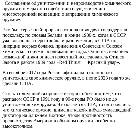
«Соглашение об уничтожении и непроизводстве химического
оружия и о мерах по содействию осуществлению
многосторонней конвенции о запрещении химического
оружия».
Это был серьезный прорыв в отношениях двух сверхдержав,
поскольку, по словам Белаша, в конце 1980-х, когда в СССР
уже вовсю шла перестройка и разоружение, в США по
инерции всерьез боялись применения Советским Союзом
химического оружия в ближайшие годы. Один из сценариев
возможной атаки описал известный исследователь Стивен
Залога в работе 1989 года «Red Thrust — Красный удар».
В сентябре 2017 года Россия официально полностью
уничтожила свое химическое оружие, в июне 2023 года то же
сделали США.
Столь затянувшийся процесс историк объяснил тем, что с
распадом СССР в 1991 году в 90-е годы РФ было не до
уничтожения химоружия. Что касается США, то они боялись,
что химическое оружие применит какой-нибудь сумасшедший
диктатор на Ближнем Востоке, чтобы противостоять
превосходству Америки в обычном оружии, особенно
высокоточном.