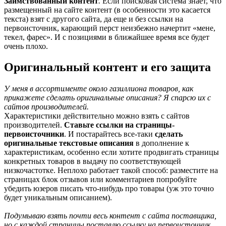
Заимствованный контент
.
Если поисковая система знает, что
размещенный на сайте контент (в особенности это касается
текста) взят с другого сайта, да еще и без ссылки на
первоисточник, карающий перст неизбежно начертит «мене,
текел, фарес». И с позициями в ближайшее время все будет
очень плохо.
Оригинальный контент и его защита
У меня в ассортименте около газиллиона товаров, как
прикажете сделать оригинальные описания? Я спарсю их с
сайтов производителей.
Характеристики действительно можно взять с сайтов
производителей.
Ставьте ссылки на страницы-
первоисточники
. И постарайтесь все-таки
сделать
оригинальные текстовые описания
в дополнение к
характеристикам, особенно если хотите продвигать страницы
конкретных товаров в выдачу по соответствующей
низкочастотке. Неплохо работает такой способ: разместите на
страницах блок отзывов или комментариев попробуйте
убедить юзеров писать что-нибудь про товары (уж это точно
будет уникальным описанием).
Подумываю взять почти весь контент с сайта поставщика,
но с каждой страницы поставлю ссылку на первоисточник.