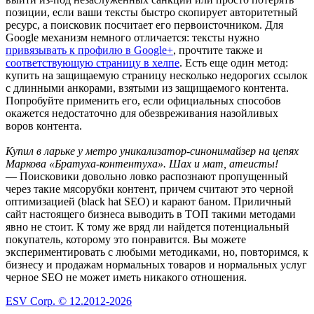
позиции, если ваши тексты быстро скопирует авторитетный
ресурс, а поисковик посчитает его первоисточником. Для
Google механизм немного отличается: тексты нужно
привязывать к профилю в Google+
, прочтите также и
соответствующую страницу в хелпе
. Есть еще один метод:
купить на защищаемую страницу несколько недорогих ссылок
с длинными анкорами, взятыми из защищаемого контента.
Попробуйте применить его, если официальных способов
окажется недостаточно для обезвреживания назойливых
воров контента.
Купил в ларьке у метро уникализатор-синонимайзер на цепях
Маркова «Братуха-контентуха». Шах и мат, атеисты!
— Поисковики довольно ловко распознают пропущенный
через такие мясорубки контент, причем считают это черной
оптимизацией (black hat SEO) и карают баном. Приличный
сайт настоящего бизнеса выводить в ТОП такими методами
явно не стоит. К тому же вряд ли найдется потенциальный
покупатель, которому это понравится. Вы можете
экспериментировать с любыми методиками, но, повторимся, к
бизнесу и продажам нормальных товаров и нормальных услуг
черное SEO не может иметь никакого отношения.
ESV Corp. © 12.2012-2026