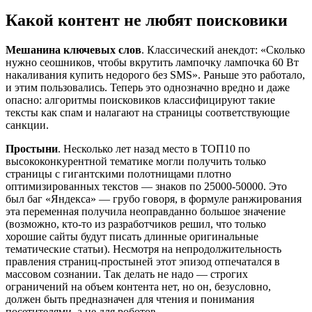
Какой контент не любят поисковики
Мешанина ключевых слов
. Классический анекдот: «Сколько
нужно сеошников, чтобы вкрутить лампочку лампочка 60 Вт
накаливания купить недорого без SMS». Раньше это работало,
и этим пользовались. Теперь это однозначно вредно и даже
опасно: алгоритмы поисковиков классифицируют такие
тексты как спам и налагают на страницы соответствующие
санкции.
Простыни
. Несколько лет назад место в ТОП10 по
высококонкурентной тематике могли получить только
страницы с гигантскими полотнищами плотно
оптимизированных текстов — знаков по 25000-50000. Это
был баг «Яндекса» — грубо говоря, в формуле ранжирования
эта переменная получила неоправданно большое значение
(возможно, кто-то из разработчиков решил, что только
хорошие сайты будут писать длинные оригинальные
тематические статьи). Несмотря на непродолжительность
правления страниц-простыней этот эпизод отпечатался в
массовом сознании. Так делать не надо — строгих
ограничений на объем контента нет, но он, безусловно,
должен быть предназначен для чтения и понимания
посетителями, а не для роботов.