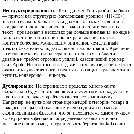
Неструктурированность
.
Текст должен быть разбит на блоки
— причем как структурно (заголовками уровней <H1-H6>),
так и визуально. Блоки текста должны быть качественно и
аккуратно проиллюстрированы: мало того, что «картинка +
текст» привлекает в несколько раз больше внимания, но еще и
заставляет поисковик при прочих равных считать этот
контент более заслуживающим внимания, чем длинный
трактат без абзацев, подзаголовков и иллюстраций. Красивое
размещение контента на странице относится к области
дизайна и требует огромных усилий, классический пример —
сайт Apple. Но оно того стоит даже в том случае, если не будет
оказывать существенного влияния на позиции: трафик можно
купить, конверсию — никогда.
Дублирование
.
На страницах в пределах одного сайта
обязательно будут повторяющиеся элементы как в коде, так и
в контенте, однако старайтесь свести это к минимуму.
Например, не нужно на странице каждой категории товара и
каждого товара сообщать посетителю одними и теми же
скопированными фразами, что он находится «в самом лучшем
во внутренних феодах и сопредельных землях интернет-
магазине осиного меда и гранитных табуретов tra-la-la.com».