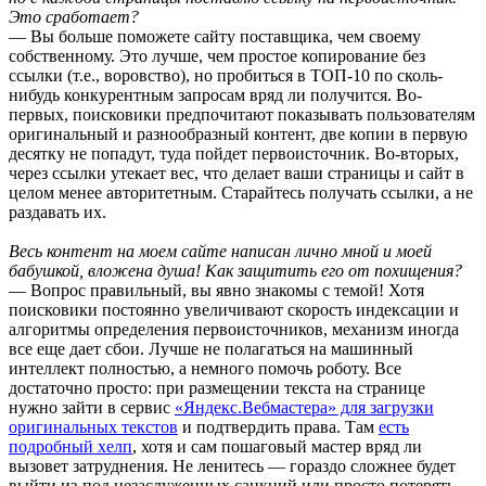
Это сработает?
— Вы больше поможете сайту поставщика, чем своему
собственному. Это лучше, чем простое копирование без
ссылки (т.е., воровство), но пробиться в ТОП-10 по сколь-
нибудь конкурентным запросам вряд ли получится. Во-
первых, поисковики предпочитают показывать пользователям
оригинальный и разнообразный контент, две копии в первую
десятку не попадут, туда пойдет первоисточник. Во-вторых,
через ссылки утекает вес, что делает ваши страницы и сайт в
целом менее авторитетным. Старайтесь получать ссылки, а не
раздавать их.
Весь контент на моем сайте написан лично мной и моей
бабушкой, вложена душа! Как защитить его от похищения?
— Вопрос правильный, вы явно знакомы с темой! Хотя
поисковики постоянно увеличивают скорость индексации и
алгоритмы определения первоисточников, механизм иногда
все еще дает сбои. Лучше не полагаться на машинный
интеллект полностью, а немного помочь роботу. Все
достаточно просто: при размещении текста на странице
нужно зайти в сервис
«Яндекс.Вебмастера» для загрузки
оригинальных текстов
и подтвердить права. Там
есть
подробный хелп
, хотя и сам пошаговый мастер вряд ли
вызовет затруднения. Не ленитесь — гораздо сложнее будет
выйти из-под незаслуженных санкций или просто потерять