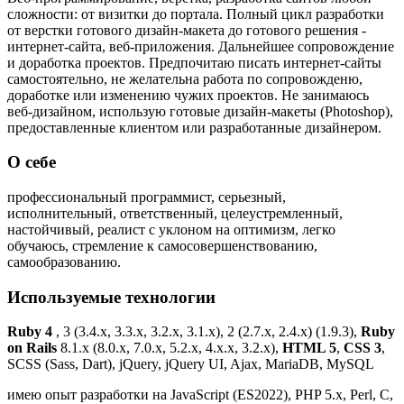
сложности: от визитки до портала. Полный цикл разработки
от верстки готового дизайн-макета до готового решения -
интернет-сайта, веб-приложения. Дальнейшее сопровождение
и доработка проектов. Предпочитаю писать интернет-сайты
самостоятельно, не желательна работа по сопровожденю,
доработке или изменению чужих проектов. Не занимаюсь
веб-дизайном, использую готовые дизайн-макеты (Photoshop),
предоставленные клиентом или разработанные дизайнером.
О себе
профессиональный программист, серьезный,
исполнительный, ответственный, целеустремленный,
настойчивый, реалист с уклоном на оптимизм, легко
обучаюсь, стремление к самосовершенствованию,
самообразованию.
Используемые технологии
Ruby
4
, 3 (3.4.x, 3.3.x, 3.2.x, 3.1.x), 2 (2.7.x, 2.4.x) (1.9.3),
Ruby
on Rails
8.1.x (8.0.x, 7.0.x, 5.2.x, 4.x.x, 3.2.x),
HTML 5
,
CSS 3
,
SCSS (Sass, Dart), jQuery, jQuery UI, Ajax, MariaDB, MySQL
имею опыт разработки на JavaScript (ES2022), PHP 5.x, Perl, C,