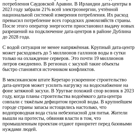
потребления Саудовской Аравии. В Ирландии дата-центры в
2023 году забрали 21% всей электроэнергии, учтённой
национальной системой измерения потребления. Их расход
превысил потребление всех городских домохозяйств страны.
После этого оператор энергосети приостановил выдачу новых
разрешений на подключение дата-центров в районе Дублина
до 2028 года.
С водой ситуация не менее напряжённая. Крупный дата-центр
может расходовать до 5 миллионов галлонов воды в сутки
только на охлаждение серверов. Это почти 19 миллионов
литров ежедневно. В регионах с засухой такие объекты
быстро становятся источником конфликтов.
В мексиканском штате Керетаро ускоренное строительство
дата-центров может усилить нагрузку на водоснабжение на
фоне затяжной засухи. В Уругвае похожий спор возник в 2023
году, когда планы строительства водоёмкого дата-центра
совпали с тяжёлым дефицитом пресной воды. В крупнейшем
городе страны запасы истощились настолько, что
водопроводная вода стала небезопасной для питья. Жители
вышли на протесты, обвиняя власти в том, что
промышленным проектам отдают приоритет перед базовыми
нуждами людей.