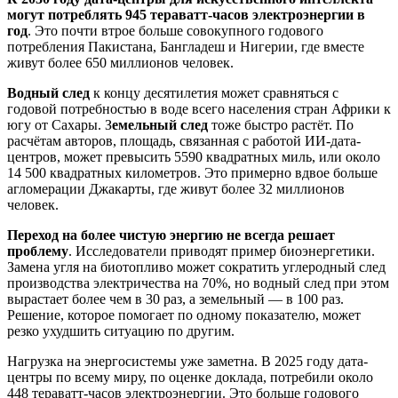
могут потреблять 945 тераватт-часов электроэнергии в
год
. Это почти втрое больше совокупного годового
потребления Пакистана, Бангладеш и Нигерии, где вместе
живут более 650 миллионов человек.
Водный след
к концу десятилетия может сравняться с
годовой потребностью в воде всего населения стран Африки к
югу от Сахары. З
емельный след
тоже быстро растёт. По
расчётам авторов, площадь, связанная с работой ИИ-дата-
центров, может превысить 5590 квадратных миль, или около
14 500 квадратных километров. Это примерно вдвое больше
агломерации Джакарты, где живут более 32 миллионов
человек.
Переход на более чистую энергию не всегда решает
проблему
. Исследователи приводят пример биоэнергетики.
Замена угля на биотопливо может сократить углеродный след
производства электричества на 70%, но водный след при этом
вырастает более чем в 30 раз, а земельный — в 100 раз.
Решение, которое помогает по одному показателю, может
резко ухудшить ситуацию по другим.
Нагрузка на энергосистемы уже заметна. В 2025 году дата-
центры по всему миру, по оценке доклада, потребили около
448 тераватт-часов электроэнергии. Это больше годового