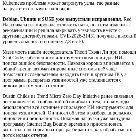
Kubernetes проблема может затронуть узлы, где разные
нагрузки используют одно ядро.
Debian, Ubuntu и SUSE уже выпустили исправления
. Red
Hat сначала планировала отложить патч, но затем изменила
рекомендации и решила закрывать уязвимость вместе с
другими дистрибутивами. CVE-2026-31431 получила высокий
уровень опасности и оценку 7,8 из 10.
Уязвимость нашёл исследователь Theori Тхэян Ли при помощи
Xint Code, собственного инструмента компании для ИИ-
поиска ошибок безопасности. Находка хорошо вписывается в
общий тренд: автоматизированные системы всё чаще
помогают исследователям находить баги в крупном ПО, а
программы раскрытия уязвимостей уже сталкиваются с
резким ростом числа отчётов.
Dustin Childs из Trend Micro Zero Day Initiative ранее связывал
рост количества сообщений об ошибках с тем, что команды
безопасности всё активнее используют ИИ-инструменты для
поиска уязвимостей. Он писал об этом в разборе апрельских
обновлений безопасности. Похожая нагрузка уже вынудила
программу Internet Bug Bounty временно приостановить
выплаты, пока организаторы разбираются, как обрабатывать
поток новых отчётов.