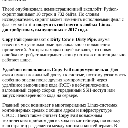
Theori опубликовала демонстрационный эксплойт: Python-
скрипт занимает 10 строк и 732 байта. По словам
исследователей, скрипт может изменить исполняемый файл с
флагом
и
получить root почти в любых Linux-
setuid
дистрибутивах, выпущенных с 2017 года
.
Copy Fail
сравнивают с
Dirty Cow
и
Dirty Pipe
, двумя
известными уязвимостями для локального повышения
привилегий. Авторы находки подчёркивают, что новая
ошибка не требует выигрывать гонку потоков и потенциально
работает шире.
Удалённо использовать Copy Fail напрямую нельзя
. Для
атаки нужен локальный доступ к системе, поэтому уязвимость
особенно опасна после других компрометаций: через
удалённое выполнение кода (RCE) в веб-приложении,
взломанный сервер сборки, украденный SSH-доступ или
запуск недоверенного кода на сервере.
Главный риск возникает в многоарендных Linux-системах,
контейнерных средах с общим ядром и инфраструктуре
CI/CD. Theori также считает
Copy Fail
возможным
техническим приёмом для выхода из контейнера, поскольку
кэш страниц разделяется между хостом и контейнерами. В