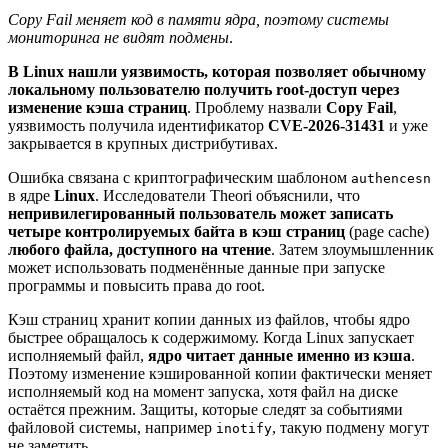
Copy Fail меняет код в памяти ядра, поэтому системы
мониторинга не видят подмены
.
В Linux нашли уязвимость, которая позволяет обычному
локальному пользователю получить root-доступ через
изменение кэша страниц
. Проблему назвали
Copy Fail
,
уязвимость получила идентификатор
CVE-2026-31431
и уже
закрывается в крупных дистрибутивах.
Ошибка связана с криптографическим шаблоном
authencesn
в ядре
Linux
. Исследователи Theori объяснили, что
непривилегированный пользователь может записать
четыре контролируемых байта в кэш страниц
(page cache)
любого файла, доступного на чтение
. Затем злоумышленник
может использовать подменённые данные при запуске
программы и повысить права до root.
Кэш страниц хранит копии данных из файлов, чтобы ядро
быстрее обращалось к содержимому. Когда Linux запускает
исполняемый файл,
ядро читает данные именно из кэша
.
Поэтому изменение кэшированной копии фактически меняет
исполняемый код на момент запуска, хотя файл на диске
остаётся прежним. Защиты, которые следят за событиями
файловой системы, например
, такую подмену могут
inotify
не заметить.