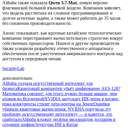
Alibaba также показала
Qwen 3.7-Max
, новую версию
флагманской большой языковой модели. Компания заявляет,
что модель рассчитана на сложное программирование и
долгие агентные задачи, а также может работать до 35 часов
без снижения производительности.
Анонс показывает, как крупные китайские технологические
компании перестраивают вычислительную стратегию вокруг
собственных процессоров. Huawei и другие производители
также ускорили разработку отечественного аппаратного
обеспечения после ужесточения американского контроля над
доступом к передовым чипам.
SecurityLab
дополнительно
Alibaba создала искусственный интеллект для
бизнеса
Квантовый компьютер убьёт шифрование AES-128?
Математика говорит: для этого нужно больше машин, чем
атомов во Вселенной
NVIDIA запускает ИИ-чипы в космос,
пока конкуренты строят дата-центры на Земле
Ошибки
убивали квантовые вычисления. NVIDIA поручила эту
проблему искусственному интеллекту — и кажется, это
сработало
Alibaba вложит десятки миллиардов долларов в
создание инфраструктуры ИИ в Китае