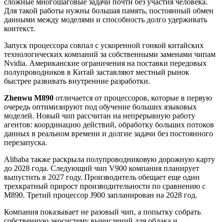
сложные многошаговые задачи почти без участия человека.
Для такой работы нужны большая память, постоянный обмен
данными между моделями и способность долго удерживать
контекст.
Запуск процессора совпал с ускоренной гонкой китайских
технологических компаний за собственными заменами чипам
Nvidia. Американские ограничения на поставки передовых
полупроводников в Китай заставляют местный рынок
быстрее развивать внутренние разработки.
Zhenwu M890
отличается от процессоров, которые в первую
очередь оптимизируют под обучение больших языковых
моделей. Новый чип рассчитан на непрерывную работу
агентов: координацию действий, обработку больших потоков
данных в реальном времени и долгие задачи без постоянного
перезапуска.
Alibaba также раскрыла полупроводниковую дорожную карту
до 2028 года. Следующий чип V900 компания планирует
выпустить в 2027 году. Производитель обещает еще один
трехкратный прирост производительности по сравнению с
M890. Третий процессор J900 запланирован на 2028 год.
Компания показывает не разовый чип, а попытку собрать
собственную экосистему вычислений для облака и