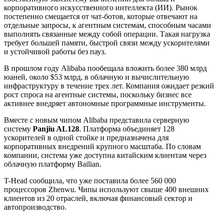
корпоративного искусственного интеллекта (ИИ). Рынок
постепенно смещается от чат-ботов, которые отвечают на
отдельные запросы, к агентным системам, способным часами
выполнять связанные между собой операции. Такая нагрузка
требует большей памяти, быстрой связи между ускорителями
и устойчивой работы без пауз.
В прошлом году Alibaba пообещала вложить более 380 млрд
юаней, около $53 млрд, в облачную и вычислительную
инфраструктуру в течение трех лет. Компания ожидает резкий
рост спроса на агентные системы, поскольку бизнес все
активнее внедряет автономные программные инструменты.
Вместе с новым чипом Alibaba представила серверную
систему
Panjiu AL128
. Платформа объединяет 128
ускорителей в одной стойке и предназначена для
корпоративных внедрений крупного масштаба. По словам
компании, система уже доступна китайским клиентам через
облачную платформу Bailian.
T-Head сообщила, что уже поставила более 560 000
процессоров Zhenwu. Чипы используют свыше 400 внешних
клиентов из 20 отраслей, включая финансовый сектор и
автопроизводство.