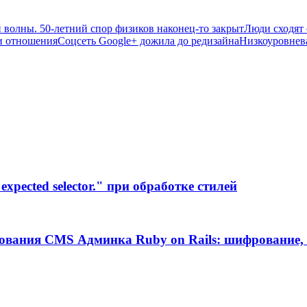
й волны. 50-летний спор физиков наконец-то закрыт
Люди сходят 
ои отношения
Соцсеть Google+ дожила до редизайна
Низкоуровнева
xpected selector." при обработке стилей
ования CMS Админка Ruby on Rails: шифрование, 