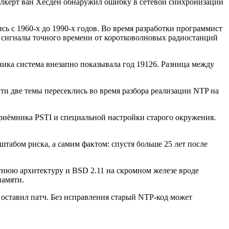
Фолкерт ван Хёсден обнаружил ошибку в сетевой синхронизации
ь с 1960-х до 1990-х годов. Во время разработки программист
сигналы точного времени от коротковолновых радиостанций
ика система внезапно показывала год 19126. Разница между
ти две темы пересеклись во время разбора реализации NTP на
 приёмника PSTI и специальной настройки старого окружения.
табом риска, а самим фактом: спустя больше 25 лет после
тнюю архитектуру и BSD 2.11 на скромном железе вроде
памяти.
 оставил патч. Без исправления старый NTP-код может