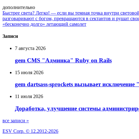
дополнительно
Быстрее света? Легко! — если вы темная точка внутри светово
разговаривают с богом, превращаются в сектантов и рушат св
«бесконечно долго» летающий самолет
Записи
7 августа 2026
gem CMS "Админка" Ruby on Rails
15 июля 2026
gem dartsass-sprockets вызывает исключение "e
11 июля 2026
Доработка, улучшение системы администрир
все записи »
ESV Corp. © 12.2012-2026