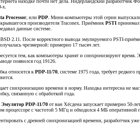
интернета находке почти нет дела. Нидерландский разработчик 
-х.
a Processor
, или
PDP
. Мини-компьютеры этой серии выпускалис
т закрывшегося производителя Traconex. Приёмник
PSTI
принимал 
едавал данные системе.
 BSD 2.11. После корректного вывода эмулируемого PSTI-приёмн
лучалась чрезмерной: примерно 17 тысяч лет.
есуется тем, как компьютеры хранят и синхронизируют время. Э
ыводе появился год 19126.
ибка относится к
PDP-11/70
, системе 1975 года, требует редкого
вится.
щает синхронизацию времени в норму. Находка интересна не масш
бку, связанную с обработкой года.
.
Эмулятор PDP-11/70
от ван Хёсдена запускает примерно 50-ле
ном процессоре с частотой 5 МГц и обходился 4 МБ оперативной 
ентировать с древней синхронизацией времени, разработчик уже