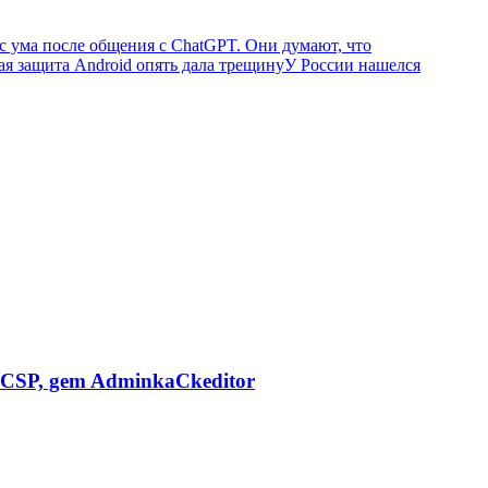
с ума после общения с ChatGPT. Они думают, что
я защита Android опять дала трещину
У России нашелся
CSP, gem AdminkaCkeditor