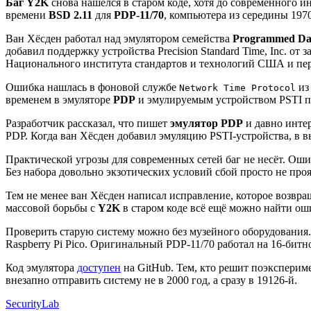
Баг Y2K
снова нашёлся в старом коде, хотя до современного 
времени
BSD 2.11
для
PDP-11/70
, компьютера из середины 1970
Ван Хёсден работал над эмулятором семейства
Programmed Dat
добавил поддержку устройства Precision Standard Time, Inc. о
Национального института стандартов и технологий США и пер
Ошибка нашлась в фоновой службе
из
Network Time Protocol
временем в эмуляторе
PDP
и эмулируемым устройством PSTI по
Разработчик рассказал, что пишет
эмулятор PDP
и давно интер
PDP. Когда ван Хёсден добавил эмуляцию PSTI-устройства, в в
Практической угрозы для современных сетей баг не несёт. Ош
Без набора довольно экзотических условий сбой просто не проя
Тем не менее ван Хёсден написал исправление, которое возвра
массовой борьбы с
Y2K
в старом коде всё ещё можно найти оши
Проверить старую систему можно без музейного оборудования
Raspberry Pi Pico. Оригинальный PDP-11/70 работал на 16-бит
Код эмулятора
доступен
на GitHub. Тем, кто решит поэксперим
внезапно отправить систему не в 2000 год, а сразу в 19126-й.
SecurityLab