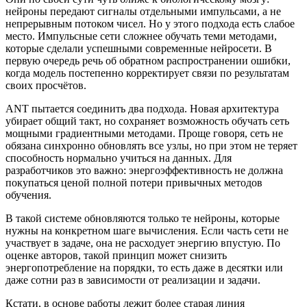
нейроны передают сигналы отдельными импульсами, а не
непрерывным потоком чисел. Но у этого подхода есть слабое
место. Импульсные сети сложнее обучать теми методами,
которые сделали успешными современные нейросети. В
первую очередь речь об обратном распространении ошибки,
когда модель постепенно корректирует связи по результатам
своих просчётов.
ANT пытается соединить два подхода. Новая архитектура
убирает общий такт, но сохраняет возможность обучать сеть
мощными градиентными методами. Проще говоря, сеть не
обязана синхронно обновлять все узлы, но при этом не теряет
способность нормально учиться на данных. Для
разработчиков это важно: энергоэффективность не должна
покупаться ценой полной потери привычных методов
обучения.
В такой системе обновляются только те нейроны, которые
нужны на конкретном шаге вычисления. Если часть сети не
участвует в задаче, она не расходует энергию впустую. По
оценке авторов, такой принцип может снизить
энергопотребление на порядки, то есть даже в десятки или
даже сотни раз в зависимости от реализации и задачи.
Кстати, в основе работы лежит более старая линия