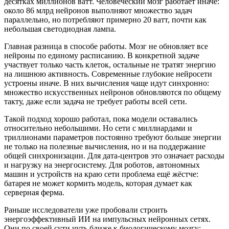
десятках миллионов ватт. Человеческий мозг работает иначе:
около 86 млрд нейронов выполняют множество задач
параллельно, но потребляют примерно 20 ватт, почти как
небольшая светодиодная лампа.
Главная разница в способе работы. Мозг не обновляет все
нейроны по единому расписанию. В конкретной задаче
участвует только часть клеток, остальные не тратят энергию
на лишнюю активность. Современные глубокие нейросети
устроены иначе. В них вычисления чаще идут синхронно:
множество искусственных нейронов обновляются по общему
такту, даже если задача не требует работы всей сети.
Такой подход хорошо работал, пока модели оставались
относительно небольшими. Но сети с миллиардами и
триллионами параметров постоянно требуют больше энергии
не только на полезные вычисления, но и на поддержание
общей синхронизации. Для дата-центров это означает расходы
и нагрузку на энергосистему. Для роботов, автономных
машин и устройств на краю сети проблема ещё жёстче:
батарея не может кормить модель, которая думает как
серверная ферма.
Раньше исследователи уже пробовали строить
энергоэффективный ИИ на импульсных нейронных сетях.
Они по своей сути чуть ближе к биологическому мозгу: