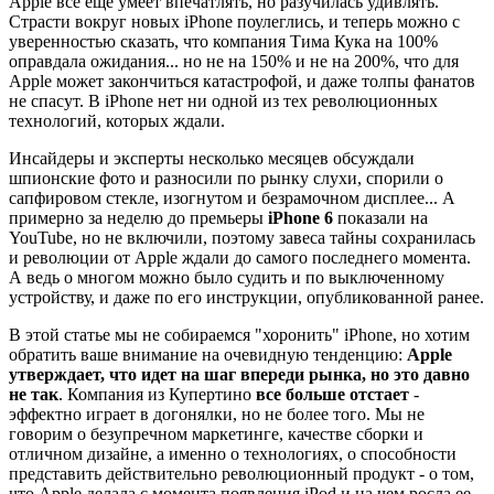
Apple все еще умеет впечатлять, но разучилась удивлять.
Страсти вокруг новых iPhone поулеглись, и теперь можно с
уверенностью сказать, что компания Тима Кука на 100%
оправдала ожидания... но не на 150% и не на 200%, что для
Apple может закончиться катастрофой, и даже толпы фанатов
не спасут. В iPhone нет ни одной из тех революционных
технологий, которых ждали.
Инсайдеры и эксперты несколько месяцев обсуждали
шпионские фото и разносили по рынку слухи, спорили о
сапфировом стекле, изогнутом и безрамочном дисплее... А
примерно за неделю до премьеры
iPhone 6
показали на
YouTube, но не включили, поэтому завеса тайны сохранилась
и революции от Apple ждали до самого последнего момента.
А ведь о многом можно было судить и по выключенному
устройству, и даже по его инструкции, опубликованной ранее.
В этой статье мы не собираемся "хоронить" iPhone, но хотим
обратить ваше внимание на очевидную тенденцию:
Apple
утверждает, что идет на шаг впереди рынка, но это давно
не так
. Компания из Купертино
все больше отстает
-
эффектно играет в догонялки, но не более того. Мы не
говорим о безупречном маркетинге, качестве сборки и
отличном дизайне, а именно о технологиях, о способности
представить действительно революционный продукт - о том,
что Apple делала с момента появления iPod и на чем росла ее