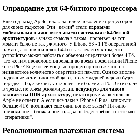
Оправдание для 64-битного процессора
Еще год назад Apple показала новое поколение процессоров
для своих гаджетов. Эти "камни" стали
первыми
мобильными вычислительными системами с 64-битной
архитектурой
. Однако смысла в таком "прорыве" на тот
момент было не так уж много. У iPhone 5S - 1 Гб оперативной
памяти, а основной плюс 64-бит заключается в том, что
устройство может работать с объемом оперативки более 4 Гб.
Что же нам продемонстрировали во время презентации iPhone
6 и 6 Plus? Еще более мощный процессор того же типа и...
неизвестное количество оперативной памяти. Однако вполне
надежные источники сообщают, что у младшей версии будет
порядка 1 Гб, а значит, у старшей - не более 2-3 Гб. Это вполне
в тренде, но зачем рекламировать
ненужную для такого
количества DDR архитектуру
, никто кроме маркетологов
Apple не ответит. А если все-таки в iPhone 6 Plus "впихнули"
больше 4 Гб, возникает еще один вопрос: зачем? Ни одно
приложение в ближайшие год-два не будет требовать столько
"оперативки".
Революционная платежная система