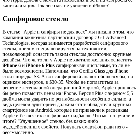
капитализация. Так чего мы не увидели в iPhone?
Сапфировое стекло
В статье "Apple и сапфиры не для всех" мы писали о том, что
компания заключила партнерский договор с GT Advanced
Technologies, которая занимается разработкой сапфирового
стекла, причем специализируется на технологии,
позволяющей оснастить таким стеклом достаточно крупные
девайсы. Что ж, то ли у Apple не хватило желания оснастить
iPhone 6
и
iPhone 6 Plus
сапфировыми дисплеями, то ли не
было возможности. Напомним, что Gorilla Glass для iPhone
стоит порядка $3. А вот сапфировый аналог обошелся бы, по
оценкам экспертов, в $30-35. Чтобы не поплатиться за
решение легендарной операционной маржой, Apple пришлось
бы резко повысить цены на iPhone. Версия Plus с экраном 5,5
дюйма могла ударить по рентабельности особенно сильно, а
ведь целевой аудиторией должны стать обладатели крупных
смартфонов на Android, которые не привыкли к расценкам
Apple и без всяких сапфировых надбавок. Что мы получили в
итоге? "Улучшенное" стекло, без каких-либо
чудодейственных свойств. Покупать смартфон ради него -
бессмысленно.