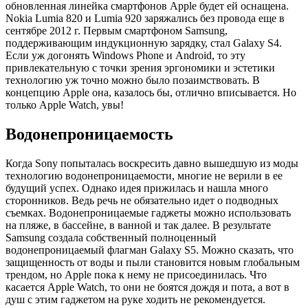
обновленная линейка смартфонов Apple будет ей оснащена.
Nokia Lumia 820 и Lumia 920 заряжались без провода еще в
сентябре 2012 г. Первым смартфоном Samsung,
поддерживающим индукционную зарядку, стал Galaxy S4.
Если уж догонять Windows Phone и Android, то эту
привлекательную с точки зрения эргономики и эстетики
технологию уж точно можно было позаимствовать. В
концепцию Apple она, казалось бы, отлично вписывается. Но
только Apple Watch, увы!
Водонепроницаемость
Когда Sony попыталась воскресить давно вышедшую из моды
технологию водонепроницаемости, многие не верили в ее
будущий успех. Однако идея прижилась и нашла много
сторонников. Ведь речь не обязательно идет о подводных
съемках. Водонепроницаемые гаджеты можно использовать
на пляже, в бассейне, в ванной и так далее. В результате
Samsung создала собственный полноценный
водонепроницаемый флагман Galaxy S5. Можно сказать, что
защищенность от воды и пыли становится новым глобальным
трендом, но Apple пока к нему не присоединилась. Что
касается Apple Watch, то они не боятся дождя и пота, а вот в
душ с этим гаджетом на руке ходить не рекомендуется.