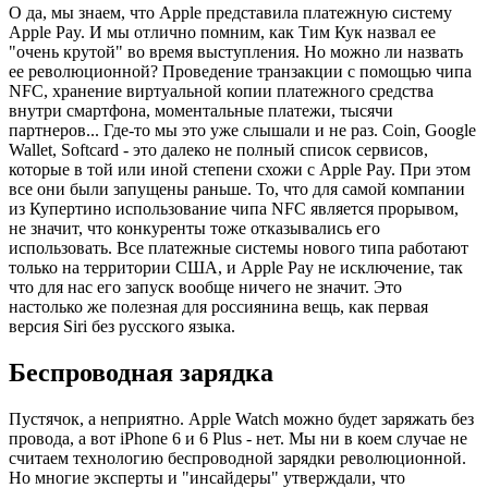
О да, мы знаем, что Apple представила платежную систему
Apple Pay. И мы отлично помним, как Тим Кук назвал ее
"очень крутой" во время выступления. Но можно ли назвать
ее революционной? Проведение транзакции с помощью чипа
NFC, хранение виртуальной копии платежного средства
внутри смартфона, моментальные платежи, тысячи
партнеров... Где-то мы это уже слышали и не раз. Coin, Google
Wallet, Softcard - это далеко не полный список сервисов,
которые в той или иной степени схожи с Apple Pay. При этом
все они были запущены раньше. То, что для самой компании
из Купертино использование чипа NFC является прорывом,
не значит, что конкуренты тоже отказывались его
использовать. Все платежные системы нового типа работают
только на территории США, и Apple Pay не исключение, так
что для нас его запуск вообще ничего не значит. Это
настолько же полезная для россиянина вещь, как первая
версия Siri без русского языка.
Беспроводная зарядка
Пустячок, а неприятно. Apple Watch можно будет заряжать без
провода, а вот iPhone 6 и 6 Plus - нет. Мы ни в коем случае не
считаем технологию беспроводной зарядки революционной.
Но многие эксперты и "инсайдеры" утверждали, что