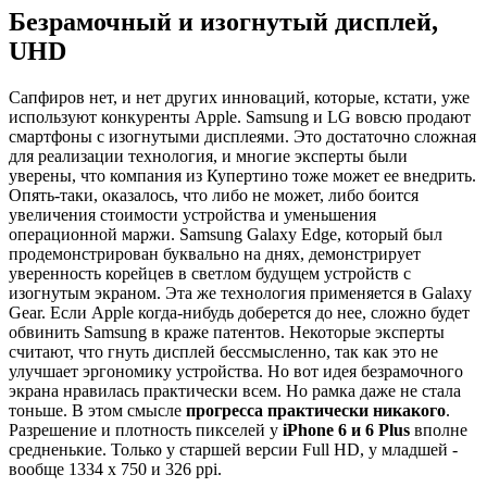
Безрамочный и изогнутый дисплей,
UHD
Сапфиров нет, и нет других инноваций, которые, кстати, уже
используют конкуренты Apple. Samsung и LG вовсю продают
смартфоны с изогнутыми дисплеями. Это достаточно сложная
для реализации технология, и многие эксперты были
уверены, что компания из Купертино тоже может ее внедрить.
Опять-таки, оказалось, что либо не может, либо боится
увеличения стоимости устройства и уменьшения
операционной маржи. Samsung Galaxy Edge, который был
продемонстрирован буквально на днях, демонстрирует
уверенность корейцев в светлом будущем устройств с
изогнутым экраном. Эта же технология применяется в Galaxy
Gear. Если Apple когда-нибудь доберется до нее, сложно будет
обвинить Samsung в краже патентов. Некоторые эксперты
считают, что гнуть дисплей бессмысленно, так как это не
улучшает эргономику устройства. Но вот идея безрамочного
экрана нравилась практически всем. Но рамка даже не стала
тоньше. В этом смысле
прогресса практически никакого
.
Разрешение и плотность пикселей у
iPhone 6 и 6 Plus
вполне
средненькие. Только у старшей версии Full HD, у младшей -
вообще 1334 x 750 и 326 ppi.