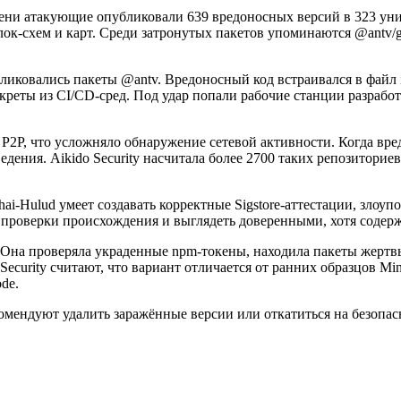
емени атакующие опубликовали 639 вредоносных версий в 323 уни
-схем и карт. Среди затронутых пакетов упоминаются @antv/g2, @an
убликовались пакеты @antv. Вредоносный код встраивался в файл 
секреты из CI/CD-сред. Под удар попали рабочие станции разработ
P2P, что усложняло обнаружение сетевой активности. Когда вред
дения. Aikido Security насчитала более 2700 таких репозиторие
Shai-Hulud умеет создавать корректные Sigstore-аттестации, зло
 проверки происхождения и выглядеть доверенными, хотя содер
 Она проверяла украденные npm-токены, находила пакеты жертвы
curity считают, что вариант отличается от ранних образцов Mini
de.
омендуют удалить заражённые версии или откатиться на безопасн