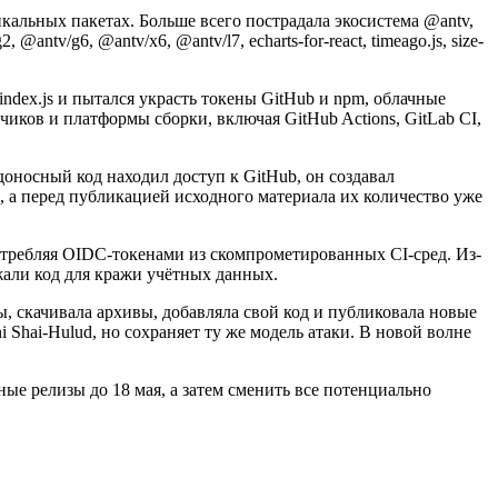
кальных пакетах. Больше всего пострадала экосистема @antv,
tv/g6, @antv/x6, @antv/l7, echarts-for-react, timeago.js, size-
index.js и пытался украсть токены GitHub и npm, облачные
чиков и платформы сборки, включая GitHub Actions, GitLab CI,
оносный код находил доступ к GitHub, он создавал
в, а перед публикацией исходного материала их количество уже
употребляя OIDC-токенами из скомпрометированных CI-сред. Из-
жали код для кражи учётных данных.
, скачивала архивы, добавляла свой код и публиковала новые
 Shai-Hulud, но сохраняет ту же модель атаки. В новой волне
ые релизы до 18 мая, а затем сменить все потенциально