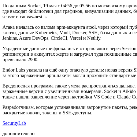
По данным Socket, 19 мая с 04:56 до 05:56 по московскому вр
где выходят библиотеки для графиков, визуализации данных, блок
sensor и canvas-nest.js.
Атака началась со взлома npm-аккаунта atool, через который п
ключи, данные Kubernetes, Vault, Docker, SSH, базы данных и 
Jenkins, Azure DevOps, CircleCI, Vercel и Netlify.
Украденные данные шифровались и отправлялись через Session 
репозитории в аккаунтах жертв и загружал туда похищенные све
превышало 2900.
Endor Labs указала на ещё одну опасную деталь: новая версия 
за этого заражённые npm-пакеты могли проходить стандартные
Вредоносная программа также умела распространяться дальше.
заражённые версии с увеличенными номерами. Socket и Aikido Se
также нашли закрепление через настройки VS Code и Claude Co
Разработчикам, которые устанавливали затронутые пакеты, рек
раскрытые ключи, токены и SSH-доступы.
SecurityLab
дополнительно