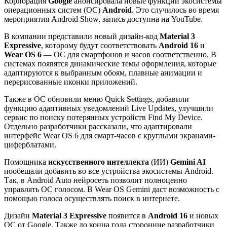
Корпорация
Google
анонсировала новые функции экосистемы
операционных систем (ОС)
Android
. Это случилось во время
мероприятия Android Show, запись доступна на YouTube.
В компании представили новый дизайн-код
Material 3
Expressive
, которому будут соответствовать
Android 16
и
Wear OS 6
— ОС для смартфонов и часов соответственно. В
системах появятся динамические темы оформления, которые
адаптируются к выбранным обоям, плавные анимации и
перерисованные иконки приложений.
Также в ОС обновили меню Quick Settings, добавили
функцию адаптивных уведомлений Live Updates, улучшили
сервис по поиску потерянных устройств Find My Device.
Отдельно разработчики рассказали, что адаптировали
интерфейс Wear OS 6 для смарт-часов с круглыми экранами-
циферблатами.
Помощника
искусственного интеллекта
(ИИ)
Gemini AI
пообещали добавить во все устройства экосистемы Android.
Так, в Android Auto нейросеть позволит полноценно
управлять ОС голосом. В Wear OS Gemini даст возможность с
помощью голоса осуществлять поиск в интернете.
Дизайн
Material 3 Expressive
появится в
Android 16
и новых
ОС от Google. Также до конца года сторонние разработчики