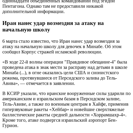
одиннадцати объединенных командований под эгидой
Пентагона. Однако там не предоставили никакой
дополнительной информации.
Иран нанес удар возмездия за атаку на
начальную школу
6 марта стало известно, что Иран нанес удар возмездия за
атаку на начальную школу для девочек в Минабе. Об этом
сообщил Корпус стражей исламской революции.
«В ходе 22-й волны операции "Правдивое обещание-4" была
проведена атака в знак мести за расправу над детьми в школе
Минаба (...), в огне оказались цели США и сионистского
режима, протянувшиеся от Персидского залива до Тель-
Авива», — отмечается в заявлении.
В КСИР указали, что иранские вооруженные силы ударили по
американским и израильским базам в Персидском заливе,
Тель-Авиве, а также по военным центрам в Хайфе, применив
гиперзвуковые ракеты «Хейбар» и новейшие сверхтяжелые
баллистические ракеты средней дальности «Хоррамшахр-4».
Кроме того, атаке подвергся израильский аэропорт Бен-
Гурион.