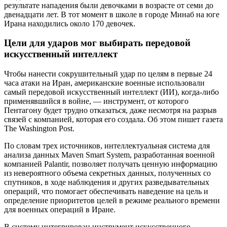
результате нападения были девочками в возрасте от семи до
двенадцати лет. В тот момент в школе в городе Минаб на юге
Ирана находились около 170 девочек.
Цели для ударов мог выбирать передовой
искусственный интеллект
Чтобы нанести сокрушительный удар по целям в первые 24
часа атаки на Иран, американские военные использовали
самый передовой искусственный интеллект (ИИ), когда-либо
применявшийся в войне, — инструмент, от которого
Пентагону будет трудно отказаться, даже несмотря на разрыв
связей с компанией, которая его создала. Об этом пишет газета
The Washington Post.
По словам трех источников, интеллектуальная система для
анализа данных Maven Smart System, разработанная военной
компанией Palantir, позволяет получать ценную информацию
из невероятного объема секретных данных, полученных со
спутников, в ходе наблюдения и других разведывательных
операций, что помогает обеспечивать наведение на цель и
определение приоритетов целей в режиме реального времени
для военных операций в Иране.
В систему интегрирован инструмент искусственного