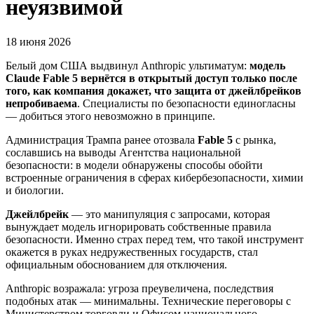
неуязвимой
18 июня 2026
Белый дом США выдвинул Anthropic ультиматум:
модель
Claude Fable 5 вернётся в открытый доступ только после
того, как компания докажет, что защита от джейлбрейков
непробиваема
. Специалисты по безопасности единогласны
— добиться этого невозможно в принципе.
Администрация Трампа ранее отозвала
Fable 5
с рынка,
сославшись на выводы Агентства национальной
безопасности: в модели обнаружены способы обойти
встроенные ограничения в сферах кибербезопасности, химии
и биологии.
Джейлбрейк
— это манипуляция с запросами, которая
вынуждает модель игнорировать собственные правила
безопасности. Именно страх перед тем, что такой инструмент
окажется в руках недружественных государств, стал
официальным обоснованием для отключения.
Anthropic возражала: угроза преувеличена, последствия
подобных атак — минимальны. Технические переговоры с
Министерством торговли и Офисом национального