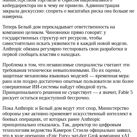
кибердиректора ни к чему не привели. Администрация
закрыла дискуссию: спорить о масштабах риска она больше не
намерена.
Теперь Белый дом перекладывает ответственность на
компанию целиком. Чиновники прямо говорят: у
государственных структур нет ресурсов, чтобы
самостоятельно искать уязвимости в каждой новой модели.
Anthropic обязана регулярно тестировать свои разработки и
первой сообщать властям о находках.
Проблема в том, что независимые специалисты считают эти
требования технически невыполнимыми. По их оценке,
защитные механизмы языковых моделей — временная мера:
рано или поздно достаточно опытные пользователи или более
совершенные ИИ-системы найдут обходной путь.
Принципиального решения не существует — а значит, Fable 5
рискует остаться недоступной бессрочно.
Пока Anthropic и Белый дом ведут этот спор, Министерство
обороны уже активно применяет искусственный интеллект в
боевых операциях, от которых ранее Anthropic
принципиально отказалась. Так, директор по цифровым
технологиям ведомства Камерон Стэнли официально заявил,
что в ходе операции «Epic Fury» чат-бот Grok компании xAI