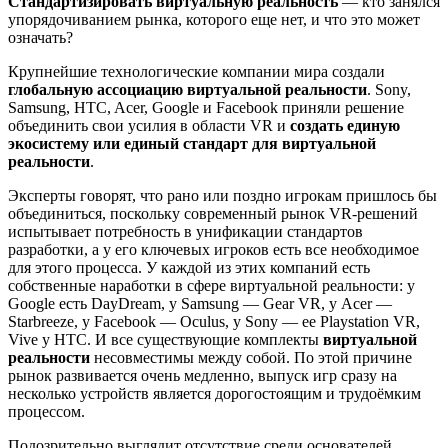
Стандартизировать виртуальную реальность
— кто занялся
упорядочиванием рынка, которого еще нет, и что это может
означать?
Крупнейшие технологические компании мира создали
глобальную ассоциацию виртуальной реальности
. Sony,
Samsung, HTC, Acer, Google и Facebook приняли решение
объединить свои усилия в области VR и
создать единую
экосистему или единый стандарт для виртуальной
реальности
.
Эксперты говорят, что рано или поздно игрокам пришлось бы
объединиться, поскольку современный рынок VR-решений
испытывает потребность в унификации стандартов
разработки, а у его ключевых игроков есть все необходимое
для этого процесса. У каждой из этих компаний есть
собственные наработки в сфере виртуальной реальности: у
Google есть DayDream, у Samsung — Gear VR, у Acer —
Starbreeze, у Facebook — Oculus, у Sony — ее Playstation VR,
Vive у НТС. И все существующие комплекты
виртуальной
реальности
несовместимы между собой. По этой причине
рынок развивается очень медленно, выпуск игр сразу на
несколько устройств является дорогостоящим и трудоёмким
процессом.
Подозрительно выглядит отсутствие среди основателей