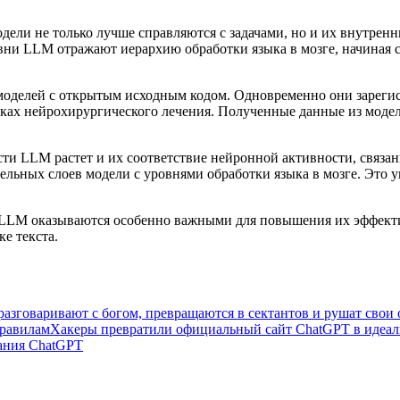
ели не только лучше справляются с задачами, но и их внутренн
овни LLM отражают иерархию обработки языка в мозге, начиная 
 моделей с открытым исходным кодом. Одновременно они зареги
ках нейрохирургического лечения. Полученные данные из модел
сти LLM растет и их соответствие нейронной активности, связа
ельных слоев модели с уровнями обработки языка в мозге. Это у
 LLM оказываются особенно важными для повышения их эффект
е текста.
разговаривают с богом, превращаются в сектантов и рушат свои
правилам
Хакеры превратили официальный сайт ChatGPT в идеал
ания ChatGPT