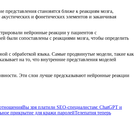
ие представления становятся ближе к реакциям мозга,
с акустических и фонетических элементов и заканчивая
стрировали нейронные реакции у пациентов с
ей были сопоставлены с реакциями мозга, чтобы определить
нной с обработкой языка. Самые продвинутые модели, такие как
казывает на то, что внутренние представления моделей
ивности. Эти слои лучше предсказывают нейронные реакции
 отношения
Вы зря платили SEO-специалистам: ChatGPT и
ьное прикрытие для кражи паролей
Телепатия теперь