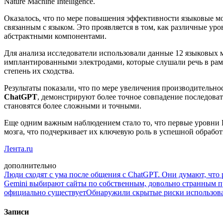
Nature Machine Intelligence.
Оказалось, что по мере повышения эффективности языковые мод
связанным с языком. Это проявляется в том, как различные ур
абстрактными компонентами.
Для анализа исследователи использовали данные 12 языковых
имплантированными электродами, которые слушали речь в рам
степень их сходства.
Результаты показали, что по мере увеличения производительно
ChatGPT
, демонстрируют более точное совпадение последоват
становятся более сложными и точными.
Еще одним важным наблюдением стало то, что первые уровни
мозга, что подчеркивает их ключевую роль в успешной обработк
Лента.ru
дополнительно
Люди сходят с ума после общения с ChatGPT. Они думают, что 
Gemini выбирают сайты по собственным, довольно странным 
официально существует
Обнаружили скрытые риски использов
Записи