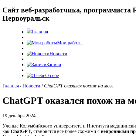
Cайт веб-разработчика, программиста R
Первоуральск
Главная
Мои работы
Новости
Записи
О себе
Главная
/
Новости
/
ChatGPT оказался похож на мозг
ChatGPT оказался похож на м
19 декабря 2024
Ученые Колумбийского университета и Института медицинских
как
ChatGPT
, становятся все более схожими с
нейронными про