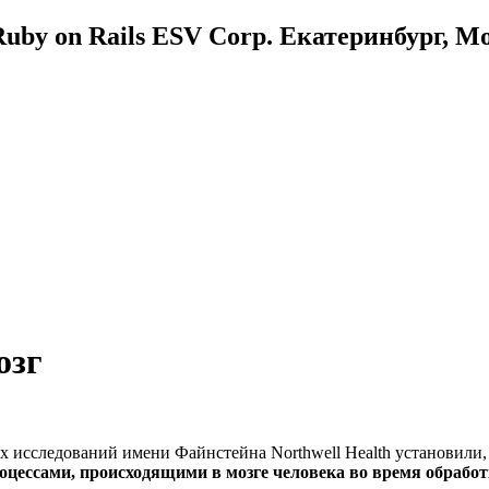
uby on Rails ESV Corp. Екатеринбург, М
озг
 исследований имени Файнстейна Northwell Health установили
цессами, происходящими в мозге человека во время обрабо