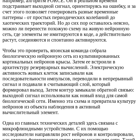
например, алгоритм FORCE. Он в реальном времени
подстраивает выходной сигнал, ориентируясь на ошибку, и за
счет этого позволяет генерировать разные временные
паттерны - от простых периодических колебаний до
хаотических траекторий. Но до сих пор оставалось неясно,
можно ли перенести похожую схему на живую нейронную
сеть, где элементы не имитируются в коде, а действительно
растут, соединяются и спонтанно активируются.
Чтобы это проверить, японская команда собрала
биологическую нейронную сеть из культивированных
кортикальных нейронов крысы. Затем ее встроили в
архитектуру резервуарных вычислений. Электрическую
активность живых клеток записывали как
последовательности импульсов, переводили в непрерывный
сигнал и подавали в считывающий слой, который
формировал выход. Затем контур замыкали обратной связью:
выходной сигнал использовали как новый вход для самой
биологической сети. Именно эта схема и превратила культуру
нейронов из объекта наблюдения в активный
вычислительный элемент.
Одна из главных технических деталей здесь связана с
микрофлюидными устройствами. С их помощью
исследователи направляли рост нейронов и контролировали,
как именно формируются связи между участками сети. Такой