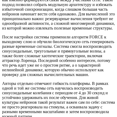
подход позволил собрать модульную архитектуру и избежать
избыточной синхронизации, когда слишком большая часть
нейронов начинает вести себя одинаково. Для вычислений это
принципиально важно: резервуарные вычисления требуют не
однообразной активности, а сложной многомерной динамики,
из которой можно извлекать полезные временные структуры.
После настройки системы применили алгоритм FORCE к
выходному слою и обучили биологическую сеть генерировать
разные временные сигналы. Система смогла воспроизводить
синусоидальные, треугольные и прямоугольные волны, а
также более сложные хаотические траектории, включая
аттрактор Лоренца. Последний особенно интересен, потому
что речь идет уже не о простом ритме, а о характерной
нелинейной динамике, которую обычно используют как
проверку для сложных вычислительных машин.
Авторы отдельно отмечают гибкость платформы. В рамках
одной и той же системы сеть научилась воспроизводить
синусоидальные колебания с периодом от 4 до 30 секунд и
устойчиво удерживать их после обучения. Для живой
культуры нейронов такой результат важен сам по себе: система
не просто реагировала на стимулы, а осваивала задачу с
разными временными масштабами и затем воспроизводила
нужный паттерн.