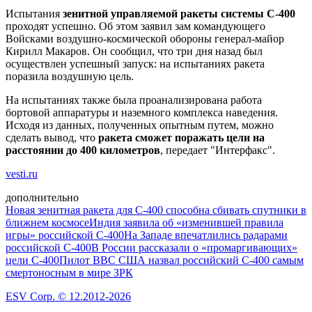
Испытания
зенитной управляемой ракеты системы С-400
проходят успешно. Об этом заявил зам командующего
Войсками воздушно-космической обороны генерал-майор
Кирилл Макаров. Он сообщил, что три дня назад был
осуществлен успешный запуск: на испытаниях ракета
поразила воздушную цель.
На испытаниях также была проанализирована работа
бортовой аппаратуры и наземного комплекса наведения.
Исходя из данных, полученных опытным путем, можно
сделать вывод, что
ракета сможет поражать цели на
расстоянии до 400 километров
, передает "Интерфакс".
vesti.ru
дополнительно
Новая зенитная ракета для С-400 способна сбивать спутники в
ближнем космосе
Индия заявила об «изменившей правила
игры» российской С-400
На Западе впечатлились радарами
российской С-400
В России рассказали о «промаргивающих»
цели С-400
Пилот ВВС США назвал российский С-400 самым
смертоносным в мире ЗРК
ESV Corp. © 12.2012-2026