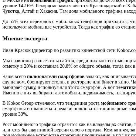
В Москве на
мобильный трафик
приходится до 24% всех перех
уровне 14-16%. Рекордсменами являются Краснодарский и Хабар
Чукотка, Алтай и Хакасия. Там доля мобильного трафика наход
До 55% всех переходов с мобильных телефонов приходится, что
используют мобильные устройства. Тогда как трафик со стац
Мнение эксперта
Иван Красюк (директор по развитию клиентской сети Kokoc.co
Мы сравнили разные типы сайтов, среди них контентные портал
отметку в 20% и составила 20,8% от общего объема, тогда как 
Чаще всего
пользователи смартфонов
задают, как описываетс
еду на дом, бронируют столик в ресторане или билет в кино. Ч
выбирает сумку, используя для этого смартфон. А вот
тематики
Именно с них выбирают автомобили, недвижимость, планируют
В Kokoc Group отмечают, что тенденция роста
мобильного тр
смартфоны и планшеты и реже использовать стационарные ком
уровне 30%.
Рост мобильного трафика отразится как на владельцах сайтов,
или хотя бы адаптивной версии своего портала. Компаниям, 
под мобильные устройства стратегии продвижения, а под их п