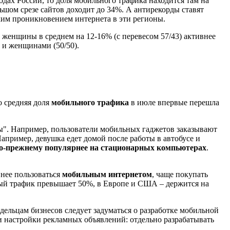
одах России, то доля мобильного трафика находится там на
ьшом срезе сайтов доходит до 34%. А антирекорды ставят
зким проникновением интернета в эти регионы.
 женщины в среднем на 12-16% (с перевесом 57/43) активнее
 и женщинами (50/50).
о средняя доля
мобильного трафика
в июле впервые перешла
сы". Например, пользователи мобильных гаджетов заказывают
апример, девушка едет домой после работы в автобусе и
по-прежнему популярнее на стационарных компьютерах
.
внее пользоваться
мобильным интернетом
, чаще покупать
ный трафик превышает 50%, в Европе и США – держится на
дельцам бизнесов следует задуматься о разработке мобильной
 настройки рекламных объявлений: отдельно разрабатывать