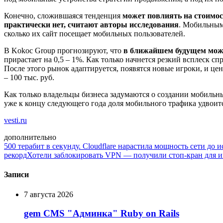
Конечно, сложившаяся тенденция
может повлиять на стоимос
практически нет, считают авторы исследования
. Мобильным 
сколько их сайт посещает мобильных пользователей.
В Kokoc Group прогнозируют, что
в ближайшем будущем можн
прирастает на 0,5 – 1%. Как только начнется резкий всплеск с
После этого рынок адаптируется, появятся новые игроки, и цен
– 100 тыс. руб.
Как только владельцы бизнеса задумаются о создании мобильны
уже к концу следующего года доля мобильного трафика удвоит
vesti.ru
дополнительно
500 терабит в секунду. Cloudflare нарастила мощность сети до 
рекорд
Хотели заблокировать VPN — получили стоп-кран для им
Записи
7 августа 2026
gem CMS "Админка" Ruby on Rails