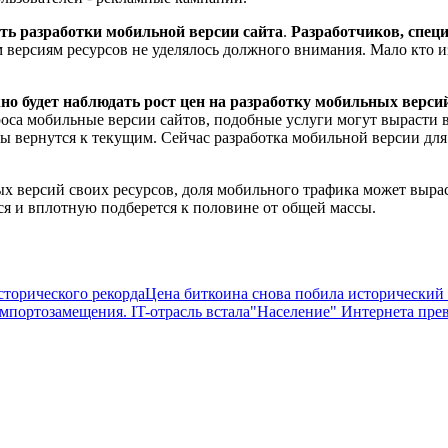
ть разработки мобильной версии сайта
.
Разработчиков, спец
версиям ресурсов не уделялось должного внимания. Мало кто из 
о будет наблюдать рост цен на разработку мобильных верси
проса мобильные версии сайтов, подобные услуги могут вырасти в
ы вернутся к текущим. Сейчас разработка мобильной версии для о
х версий своих ресурсов, доля мобильного трафика может вырас
ся и вплотную подберется к половине от общей массы.
исторического рекорда
Цена биткоина снова побила исторический
портозамещения. IT-отрасль встала
"Население" Интернета пре