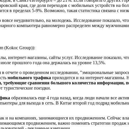
одов, в Санкт-Петербурге – до 21%. Если говорить о других гор
овский края, где доля переходов с мобильных устройств на бол
ится в пределах 5-9%. Возможно, такая статистика связана с ни
 вовсе неудивительно, на молодежь. Исследование показало, что
ионарного компьютера равномерно распределен между мужчинами
m (Kokoc Group)):
ы, интернет-магазины, сайты услуг. Исследование показало, чт
в июле прошлого года она держалась на уровне 13,5%.
я в отчете о проведенном исследовании, "эмоциональные запро
асть
мобильного трафика
приходится и на интернет-магазины. Н
, требующие сравнения большого количества информации, 
 туристические поездки.
афика
образовалась еще 4 года назад, когда люди начали все акти
пьютеры для выхода в сеть. В Китае второй год подряд мобиль
 так и на компаниях, занимающиеся их продвижением. Сейчас вла
занимающимся продвижением, важно поменять стратегии продаж и
ользователей - рекламные кампании.