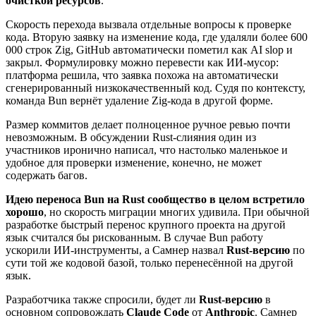
очисткой ресурсов
.
Скорость перехода вызвала отдельные вопросы к проверке
кода. Вторую заявку на изменение кода, где удаляли более 600
000 строк Zig, GitHub автоматически пометил как AI slop и
закрыл. Формулировку можно перевести как ИИ-мусор:
платформа решила, что заявка похожа на автоматически
сгенерированный низкокачественный код. Судя по контексту,
команда Bun вернёт удаление Zig-кода в другой форме.
Размер коммитов делает полноценное ручное ревью почти
невозможным. В обсуждении Rust-слияния один из
участников иронично написал, что настолько маленькое и
удобное для проверки изменение, конечно, не может
содержать багов.
Идею переноса Bun на Rust сообщество в целом встретило
хорошо
, но скорость миграции многих удивила. При обычной
разработке быстрый перенос крупного проекта на другой
язык считался бы рискованным. В случае Bun работу
ускорили ИИ-инструменты, а Самнер назвал
Rust-версию
по
сути той же кодовой базой, только перенесённой на другой
язык.
Разработчика также спросили, будет ли
Rust-версию
в
основном сопровождать
Claude Code
от
Anthropic
. Самнер