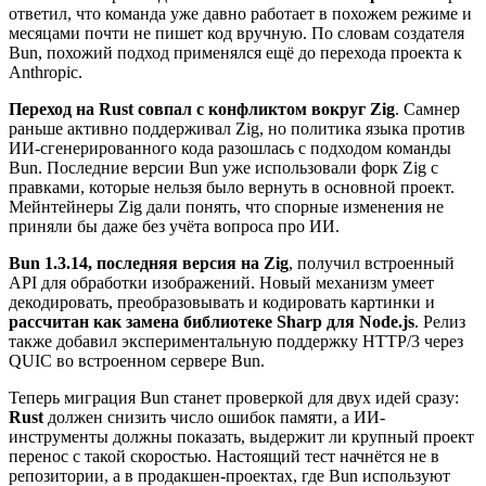
ответил, что команда уже давно работает в похожем режиме и
месяцами почти не пишет код вручную. По словам создателя
Bun, похожий подход применялся ещё до перехода проекта к
Anthropic.
Переход на Rust совпал с конфликтом вокруг Zig
. Самнер
раньше активно поддерживал Zig, но политика языка против
ИИ-сгенерированного кода разошлась с подходом команды
Bun. Последние версии Bun уже использовали форк Zig с
правками, которые нельзя было вернуть в основной проект.
Мейнтейнеры Zig дали понять, что спорные изменения не
приняли бы даже без учёта вопроса про ИИ.
Bun 1.3.14, последняя версия на Zig
, получил встроенный
API для обработки изображений. Новый механизм умеет
декодировать, преобразовывать и кодировать картинки и
рассчитан как замена библиотеке Sharp для Node.js
. Релиз
также добавил экспериментальную поддержку HTTP/3 через
QUIC во встроенном сервере Bun.
Теперь миграция Bun станет проверкой для двух идей сразу:
Rust
должен снизить число ошибок памяти, а ИИ-
инструменты должны показать, выдержит ли крупный проект
перенос с такой скоростью. Настоящий тест начнётся не в
репозитории, а в продакшен-проектах, где Bun используют