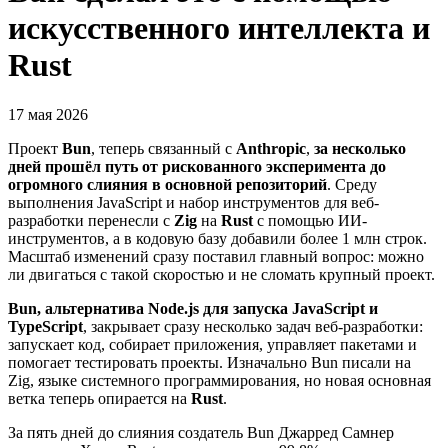
искусственного интеллекта и
Rust
17 мая 2026
Проект
Bun
, теперь связанный с
Anthropic
,
за несколько
дней прошёл путь от рискованного эксперимента до
огромного слияния в основной репозиторий
. Среду
выполнения JavaScript и набор инструментов для веб-
разработки перенесли с
Zig
на
Rust
с помощью ИИ-
инструментов, а в кодовую базу добавили более 1 млн строк.
Масштаб изменений сразу поставил главный вопрос: можно
ли двигаться с такой скоростью и не сломать крупный проект.
Bun, альтернатива Node.js для запуска JavaScript и
TypeScript
, закрывает сразу несколько задач веб-разработки:
запускает код, собирает приложения, управляет пакетами и
помогает тестировать проекты. Изначально Bun писали на
Zig, языке системного программирования, но новая основная
ветка теперь опирается на
Rust
.
За пять дней до слияния создатель Bun Джарред Самнер