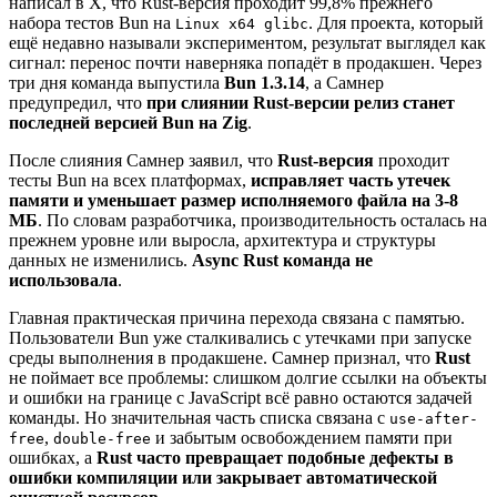
написал в X, что Rust-версия проходит 99,8% прежнего
набора тестов Bun на
. Для проекта, который
Linux x64 glibc
ещё недавно называли экспериментом, результат выглядел как
сигнал: перенос почти наверняка попадёт в продакшен. Через
три дня команда выпустила
Bun 1.3.14
, а Самнер
предупредил, что
при слиянии Rust-версии релиз станет
последней версией Bun на Zig
.
После слияния Самнер заявил, что
Rust-версия
проходит
тесты Bun на всех платформах,
исправляет часть утечек
памяти и уменьшает размер исполняемого файла на 3-8
МБ
. По словам разработчика, производительность осталась на
прежнем уровне или выросла, архитектура и структуры
данных не изменились.
Async Rust команда не
использовала
.
Главная практическая причина перехода связана с памятью.
Пользователи Bun уже сталкивались с утечками при запуске
среды выполнения в продакшене. Самнер признал, что
Rust
не поймает все проблемы: слишком долгие ссылки на объекты
и ошибки на границе с JavaScript всё равно остаются задачей
команды. Но значительная часть списка связана с
use-after-
,
и забытым освобождением памяти при
free
double-free
ошибках, а
Rust часто превращает подобные дефекты в
ошибки компиляции или закрывает автоматической