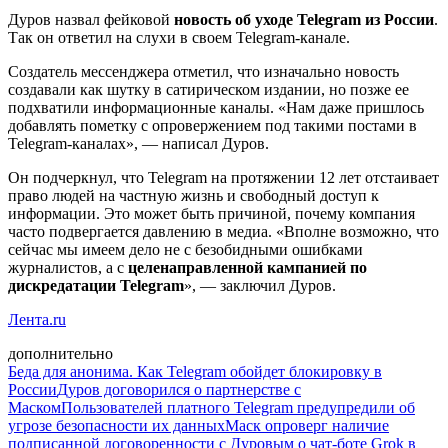
Дуров назвал фейковой
новость об уходе Telegram из России
.
Так он ответил на слухи в своем Telegram-канале.
Создатель мессенджера отметил, что изначально новость
создавали как шутку в сатирическом издании, но позже ее
подхватили информационные каналы. «Нам даже пришлось
добавлять пометку с опровержением под такими постами в
Telegram-каналах», — написал Дуров.
Он подчеркнул, что Telegram на протяжении 12 лет отстаивает
право людей на частную жизнь и свободный доступ к
информации. Это может быть причиной, почему компания
часто подвергается давлению в медиа. «Вполне возможно, что
сейчас мы имеем дело не с безобидными ошибками
журналистов, а с
целенаправленной кампанией по
дискредатации Telegram
», — заключил Дуров.
Лента.ru
дополнительно
Беда для анонима. Как Telegram обойдет блокировку в
России
Дуров договорился о партнерстве с
Маском
Пользователей платного Telegram предупредили об
угрозе безопасности их данных
Маск опроверг наличие
подписанной договоренности с Дуровым о чат-боте Grok в