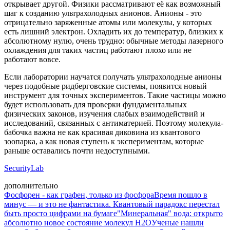
открывает другой. Физики рассматривают её как возможный
шаг к созданию ультрахолодных анионов. Анионы - это
отрицательно заряженные атомы или молекулы, у которых
есть лишний электрон. Охладить их до температур, близких к
абсолютному нулю, очень трудно: обычные методы лазерного
охлаждения для таких частиц работают плохо или не
работают вовсе.
Если лаборатории научатся получать ультрахолодные анионы
через подобные ридберговские системы, появится новый
инструмент для точных экспериментов. Такие частицы можно
будет использовать для проверки фундаментальных
физических законов, изучения слабых взаимодействий и
исследований, связанных с антиматерией. Поэтому молекула-
бабочка важна не как красивая диковина из квантового
зоопарка, а как новая ступень к экспериментам, которые
раньше оставались почти недоступными.
SecurityLab
дополнительно
Фосфорен - как графен, только из фосфора
Время пошло в
минус — и это не фантастика. Квантовый парадокс перестал
быть просто цифрами на бумаге
"Минеральная" вода: открыто
абсолютно новое состояние молекул H2O
Ученые нашли