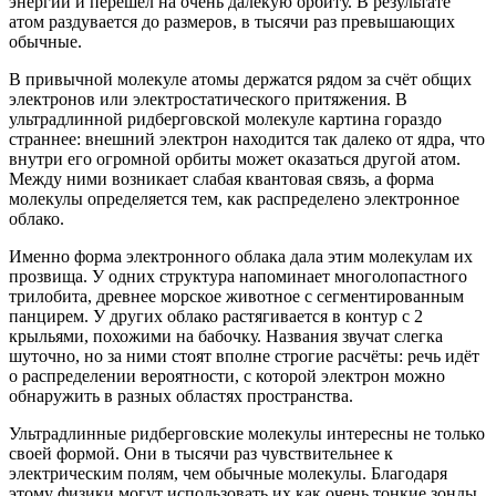
энергии и перешёл на очень далёкую орбиту. В результате
атом раздувается до размеров, в тысячи раз превышающих
обычные.
В привычной молекуле атомы держатся рядом за счёт общих
электронов или электростатического притяжения. В
ультрадлинной ридберговской молекуле картина гораздо
страннее: внешний электрон находится так далеко от ядра, что
внутри его огромной орбиты может оказаться другой атом.
Между ними возникает слабая квантовая связь, а форма
молекулы определяется тем, как распределено электронное
облако.
Именно форма электронного облака дала этим молекулам их
прозвища. У одних структура напоминает многолопастного
трилобита, древнее морское животное с сегментированным
панцирем. У других облако растягивается в контур с 2
крыльями, похожими на бабочку. Названия звучат слегка
шуточно, но за ними стоят вполне строгие расчёты: речь идёт
о распределении вероятности, с которой электрон можно
обнаружить в разных областях пространства.
Ультрадлинные ридберговские молекулы интересны не только
своей формой. Они в тысячи раз чувствительнее к
электрическим полям, чем обычные молекулы. Благодаря
этому физики могут использовать их как очень тонкие зонды