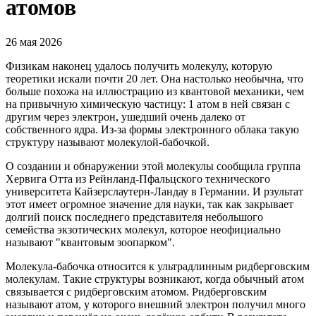
атомов
26 мая 2026
Физикам наконец удалось получить молекулу, которую
теоретики искали почти 20 лет. Она настолько необычна, что
больше похожа на иллюстрацию из квантовой механики, чем
на привычную химическую частицу: 1 атом в ней связан с
другим через электрон, ушедший очень далеко от
собственного ядра. Из-за формы электронного облака такую
структуру называют молекулой-бабочкой.
О создании и обнаружении этой молекулы сообщила группа
Хервига Отта из Рейнланд-Пфальцского технического
университета Кайзерслаутерн-Ландау в Германии. И рзультат
этот имеет огромное значение для науки, так как закрывает
долгий поиск последнего представителя небольшого
семейства экзотических молекул, которое неофициально
называют "квантовым зоопарком".
Молекула-бабочка относится к ультрадлинным ридберговским
молекулам. Такие структуры возникают, когда обычный атом
связывается с ридберговским атомом. Ридберговским
называют атом, у которого внешний электрон получил много