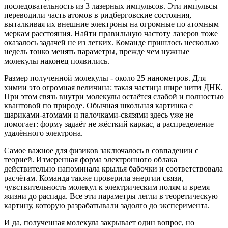
последовательность из 3 лазерных импульсов. Эти импульсы
переводили часть атомов в ридберговские состояния,
выталкивая их внешние электроны на огромные по атомным
меркам расстояния. Найти правильную частоту лазеров тоже
оказалось задачей не из легких. Команде пришлось несколько
недель тонко менять параметры, прежде чем нужные
молекулы наконец появились.
Размер полученной молекулы - около 25 нанометров. Для
химии это огромная величина: такая частица шире нити ДНК.
При этом связь внутри молекулы остаётся слабой и полностью
квантовой по природе. Обычная школьная картинка с
шариками-атомами и палочками-связями здесь уже не
помогает: форму задаёт не жёсткий каркас, а распределение
удалённого электрона.
Самое важное для физиков заключалось в совпадении с
теорией. Измеренная форма электронного облака
действительно напоминала крылья бабочки и соответствовала
расчётам. Команда также проверила энергии связи,
чувствительность молекул к электрическим полям и время
жизни до распада. Все эти параметры легли в теоретическую
картину, которую разрабатывали задолго до эксперимента.
И да, полученная молекула закрывает один вопрос, но