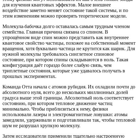
для изучения квантовых эффектов. Малое внешнее
воздействие заметно меняет состояние такой системы, и по
этим изменениям можно проверять теоретические модели.
Молекула-бабочка долго оставалась самым трудным членом
семейства. Главная причина связана со спином. В
упрощённом виде спин можно представить как внутреннее
квантовое свойство частицы, похожее на собственный момент
вращения, хотя буквально частица не крутится как шарик. Для
нужной молекулы требовалось синглетное спиновое
состояние, при котором спины складываются в ноль. Такая
конфигурация даёт гораздо более слабую связь, чем
триплетные состояния, которые уже удавалось получать в
прошлых экспериментах.
Команда Отта начала с атомов рубидия. Их охладили почти до
абсолютного нуля, всего до нескольких миллионных долей
градуса выше этой границы. Абсолютный ноль соответствует
состоянию, при котором тепловое движение частиц
минимально. Чтобы приблизиться к нему, физики
использовали лазеры и электромагнитные ловушки: атомы
замедляли, удерживали и подготавливали так, чтобы тепловой
шум не разрушал хрупкую молекулу.
Затем исследователи применили тщательно настроенную