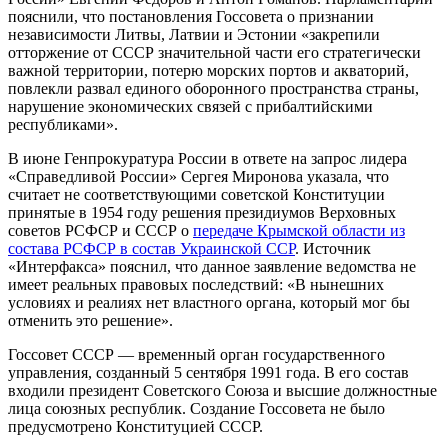
пояснили, что постановления Госсовета о признании
независимости Литвы, Латвии и Эстонии «закрепили
отторжение от СССР значительной части его стратегически
важной территории, потерю морских портов и акваторий,
повлекли развал единого оборонного пространства страны,
нарушение экономических связей с прибалтийскими
республиками».
В июне Генпрокуратура России в ответе на запрос лидера
«Справедливой России» Сергея Миронова указала, что
считает не соответствующими советской Конституции
принятые в 1954 году решения президиумов Верховных
советов РСФСР и СССР о
передаче Крымской области из
состава РСФСР в состав Украинской ССР
. Источник
«Интерфакса» пояснил, что данное заявление ведомства не
имеет реальных правовых последствий: «В нынешних
условиях и реалиях нет властного органа, который мог бы
отменить это решение».
Госсовет СССР — временный орган государственного
управления, созданный 5 сентября 1991 года. В его состав
входили президент Советского Союза и высшие должностные
лица союзных республик. Создание Госсовета не было
предусмотрено Конституцией СССР.