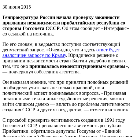
30 июня 2015
Генпрокуратура России начала проверку законности
признания независимости прибалтийских республик со
стороны Госсовета СССР
. Об этом сообщает «Интерфакс»
со ссылкой на источник.
По его словам, в ведомство поступил соответствующий
депутатский запрос. «Очевидно, что и здесь
ответ будет
аналогичен запросу по Крыму
. Юридически решение о
признании независимости стран Балтии ущербно в связи с
тем, что оно
принималось неконституционным органом
»,
— подчеркнул собеседник агентства.
Он высказал мнение, что при принятии подобных решений
необходимо учитывать не только правовой, но и
политический аспект поднимаемых вопросов. «Признавая
незаконными те или иные судьбоносные решения, можно
зайти слишком далеко — вплоть до проблемы легитимности
создания СССР и других государств», — отметил источник.
С просьбой проверить легитимность создания в 1991 году
Госсовета СССР, признавшего независимость республик
Прибалтики, обратились депутаты Госдумы от «Единой
России» Евгений Федоров и Антон Романов. Парламентарии