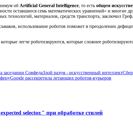
инимум об
Artificial General Intelligence
, то есть
общем искусстве
ности оставшиеся семь математических уравнений» и многие др
х технологий, материалов, средств транспорта, заключил Греф
маков, использование роботов поможет в преодолении дефицита
, которые легче роботизируются, которые сложнее роботизируют
на заседании Совфеда
Злой разум - искусственный интеллект
Сбер
афену
Google рассекретила летающих роботов-курьеров
xpected selector." при обработке стилей