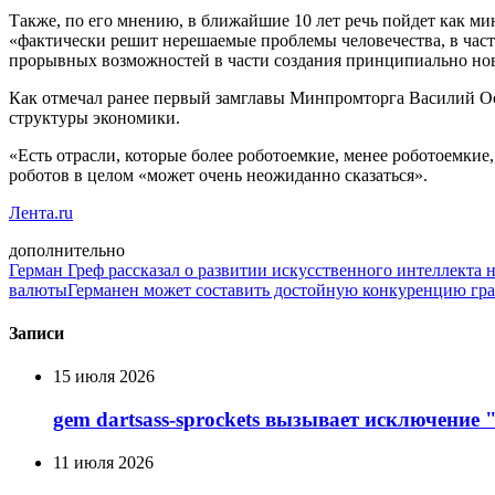
Также, по его мнению, в ближайшие 10 лет речь пойдет как м
«фактически решит нерешаемые проблемы человечества, в част
прорывных возможностей в части создания принципиально новы
Как отмечал ранее первый замглавы Минпромторга Василий Ось
структуры экономики.
«Есть отрасли, которые более роботоемкие, менее роботоемкие
роботов в целом «может очень неожиданно сказаться».
Лента.ru
дополнительно
Герман Греф рассказал о развитии искусственного интеллекта 
валюты
Германен может составить достойную конкуренцию гр
Записи
15 июля 2026
gem dartsass-sprockets вызывает исключение "e
11 июля 2026