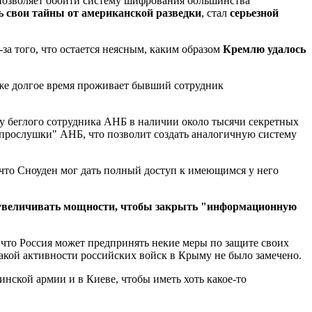
 позволяет обойти систему шифрования большинства
ь свои тайны от американской разведки
, стал
серьезной
з-за того, что остается неясным, каким образом
Кремлю удалось
уже долгое время проживает бывший сотрудник
 у беглого сотрудника АНБ в наличии около тысячи секретных
а "прослушки" АНБ, что позволит создать аналогичную систему
, что Сноуден мог дать полный доступ к имеющимся у него
и увеличивать мощности, чтобы закрыть "информационную
, что Россия может предпринять некие меры по защите своих
икакой активности российских войск в Крыму не было замечено.
нской армии и в Киеве, чтобы иметь хоть какое-то