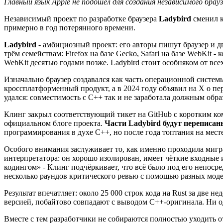
Главный язык Apple не подошел для создания независимого брау
Независимый проект по разработке браузера
Ladybird
сменил 
примерно в год потерянного времени.
Ladybird
- амбициозный проект: его авторы пишут браузер и д
трём семействам: Firefox на базе Gecko, Safari на базе WebKit
WebKit десятью годами позже. Ladybird стоит особняком от все
Изначально браузер создавался как часть операционной систем
кроссплатформенный продукт, а в 2024 году объявил на X о пе
удался: совместимость с C++ так и не заработала должным обра
Клинг закрыл соответствующий тикет на GitHub с коротким ком
официальном блоге проекта.
Части Ladybird будут переписан
программирования в духе C++, но после года топтания на мес
Особого внимания заслуживает то, как именно проходила миграц
интерпретатора: он хорошо изолирован, имеет чёткие входные 
кодингом» - Клинг подчёркивает, что всё было под его непоср
несколько раундов критического ревью с помощью разных моде
Результат впечатляет: около 25 000 строк кода на Rust за две 
версией, побайтово совпадают с выводом C++-оригинала. Ни о
Вместе с тем разработчики не собираются полностью уходить от