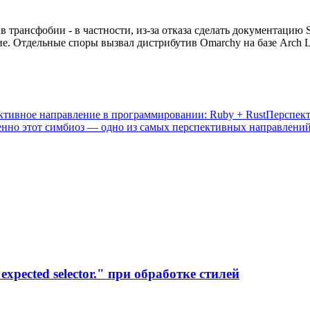
в трансфобии - в частности, из-за отказа сделать документацию
ие. Отдельные споры вызвал дистрибутив Omarchy на базе Arch L
ктивное направление в программировании: Ruby + Rust
Перспект
именно этот симбиоз — одно из самых перспективных направлен
xpected selector." при обработке стилей