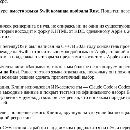
зера
.
курс:
вместо языка Swift команда выбрала Rust
. Попытки пере
вижок рендеринга с нуля, не опираясь ни на один из существующ
 - который восходит к форку KHTML от KDE, сделанному Apple в 20
х них.
ы SerenityOS и был написан на C++. В 2023 году основатель про
реходе на Swift - относительно молодой язык от Apple, ставши
зом, а поддержка платформ за пределами экосистемы Apple оказа
ментарием: «Закрываем, так как мы больше не планируем переход
ы на Rust
. Ранее от этого языка отказались, поскольку он плох
те команда решила сделать прагматичный выбор.
ия. Клинг использовал ИИ-ассистенты — Claude Code и Codex - д
и выходные данные и покрыт тестами из официального набора ECM
едственным руководством: он сам решал, что и в каком порядке 
лей.
недели - по оценке самого Клинга, вручную на это ушли бы месяц
дной регрессии.
 C++: основная работа над движком продолжится на нём, а перев