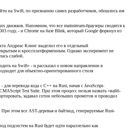
йти на Swift, по признанию самих разработчиков, обошлись им
их движков. Напомним, что все mainstream-браузеры сводятся к
03 году, - и Chrome на базе Blink, который Google форкнул из
екта Андреас Клинг выделил его в отдельный
й открытым и кроссплатформенным. Однако эксперимент не
лась слабой.
ить на Swift» - и рассказал о новом направлении в
о подходит для объектно-ориентированного стиля
ля перевода кода с C++ на Rust, начав с JavaScript-
AScript Test Suite. При этом процесс нельзя назвать «вайб-
портировать, задавал сотни небольших промптов и проводил
ы. При этом все AST-деревья и байткод, генерируемые Rust-
од подсистем на Rust будет идти параллельно как