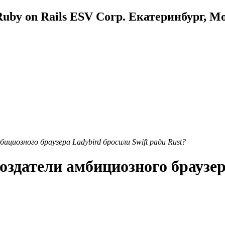
uby on Rails ESV Corp. Екатеринбург, М
циозного браузера Ladybird бросили Swift ради Rust?
оздатели амбициозного браузер