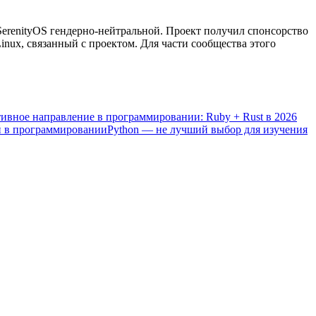
 SerenityOS гендерно-нейтральной. Проект получил спонсорство
inux, связанный с проектом. Для части сообщества этого
ивное направление в программировании: Ruby + Rust в 2026
ий в программировании
Python — не лучший выбор для изучения