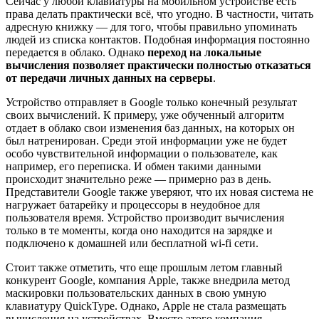
Сейчас у любой клавиатуры на мобильном устройстве есть
права делать практически всё, что угодно. В частности, читать
адресную книжку — для того, чтобы правильно упоминать
людей из списка контактов. Подобная информация постоянно
передается в облако. Однако
переход на локальные
вычисления позволяет практически полностью отказаться
от передачи личных данных на серверы
.
Устройство отправляет в Google только конечный результат
своих вычислений. К примеру, уже обученный алгоритм
отдает в облако свои изменения баз данных, на которых он
был натренирован. Среди этой информации уже не будет
особо чувствительной информации о пользователе, как
например, его переписка. И обмен такими данными
происходит значительно реже — примерно раз в день.
Представители Google также уверяют, что их новая система не
нагружает батарейку и процессоры в неудобное для
пользователя время. Устройство производит вычисления
только в те моменты, когда оно находится на зарядке и
подключено к домашней или бесплатной wi-fi сети.
Стоит также отметить, что еще прошлым летом главный
конкурент Google, компания Apple, также внедрила метод
маскировки пользовательских данных в свою умную
клавиатуру QuickType. Однако, Apple не стала размещать
вычисления на устройствах. Вместо этого компания