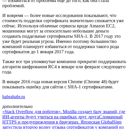
— избавиться от проблемы еще до того, как она стала
проблемой.
И вовремя — более новые исследования показывают, что
стоимость подделки сертификата значительно снижается уже
сейчас. Используя облачные сервисы вроде Amazon EC2,
мошенники могут за относительно небольшие деньги
создавать поддельные сертификаты SHA-1. В 2017 году это
уже будет реальная угроза. Именно поэтому большинство
компаний планирует избавиться от поддержки такого рода
сертификатов до 1 января 2017 года.
Также все три упомянутые компании прекратят поддерживать
алгоритм шифрования RC4 в январе или феврале следующего
года.
В январе 2016 года новая версия Chrome (Chrome 48) будет
показывать ошибку для сайтов с SHA-1 сертификатами.
habrahabr.ru
дополнительно
«Stack Overflow для роботов». Mozilla создает базу знаний, где
ИИ-агенты будут учиться на ошибках друг друга
Сломанный
HTTPS и предупреждения в браузерах. Японская GlobalSign
запустила вторую волну отзыва сертификатов у компаний из