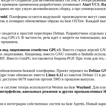
й когда-то создавали для автомобильных систем, а теперь развив
ди примеров применения разработчики упоминают
Atari VCS
,
Ra
е давно не про узкую автомобильную сборку, а про универсальну
rmhf
. Платформа остается модульной: производители могут сам
 так и атомарно обновляемые образы на базе OSTree. Каждый вып
не сводится к простой пересборке Debian. Разработчики отдельн
под GPLv3. В частности, речь идет о запрете на тивоизацию, к
х прошивок.
ода под лицензиями семейства GPLv3
. Вместо старых версий GN
ицензиями. Например, вместо GNU coreutils и findutils использ
IT. Вместо GnuPG поставляется Sequoia-PGP. При этом для тех,
 обновлением базовой платформы. Проект перешел на
Debian GN
Ядро тоже обновили: вместо
Linux 6.12
из пакетов Debian 13 в р
ас доступно 6679 пакетов против 5905 в прошлом выпуске.
в системе теперь используется Weston на базе
Wayland
. Для пла
 интерфейсов, киосковых режимов и других промышленных 
я и интеграции собственных систем на базе Apertis. Новый вар