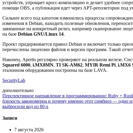
устройств, упрощает кросс-компиляцию и делает удобнее сопр
помощи OBS, а публикация идет через APT-репозитории под уп
Сильнее всего под капотом изменились процессы сопровождения
изменения в Debian, находить полезные обновления, переносит
завязанные на конкретный релиз, например сканирование лице
на базе
Debian GNU/Linux 14
.
Проект придерживается правил Debian и включает только при
перечислены лицензии файлов и версии программ. Такой отчет
Наконец, Apertis регулярно проверяют на реальном железе. С
Squared 6000
,
i.MX8MN
,
TI SK-AM62
,
MYIR Remi Pi
,
i.MX6 S
эталонном оборудовании построены на базе LAVA.
SecurityLab
дополнительно
Перспективное направление в программировании: Ruby + Rust
близость закономерна и почему именно этот симбиоз — одно 
выбросили код из 80-х
Записи
7 августа 2026