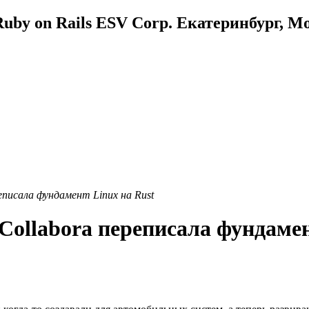
uby on Rails ESV Corp. Екатеринбург, М
еписала фундамент Linux на Rust
ollabora переписала фундамен