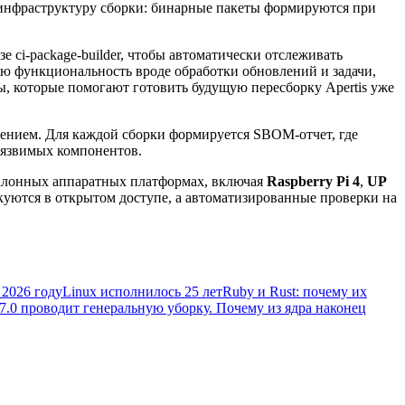
 инфраструктуру сборки: бинарные пакеты формируются при
 ci-package-builder, чтобы автоматически отслеживать
ую функциональность вроде обработки обновлений и задачи,
ы, которые помогают готовить будущую пересборку Apertis уже
ением. Для каждой сборки формируется SBOM-отчет, где
 уязвимых компонентов.
эталонных аппаратных платформах, включая
Raspberry Pi 4
,
UP
икуются в открытом доступе, а автоматизированные проверки на
 2026 году
Linux исполнилось 25 лет
Ruby и Rust: почему их
 7.0 проводит генеральную уборку. Почему из ядра наконец