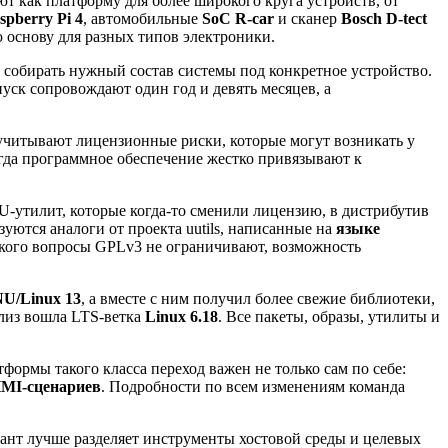
ают как платформу для более широкого круга устройств, от
spberry Pi 4
, автомобильные
SoC R-car
и сканер
Bosch D-tect
ю основу для разных типов электроники.
и собирать нужный состав системы под конкретное устройство.
уск сопровождают один год и девять месяцев, а
о учитывают лицензионные риски, которые могут возникать у
огда программное обеспечение жестко привязывают к
U-утилит, которые когда-то сменили лицензию, в дистрибутив
уются аналоги от проекта uutils, написанные на
языке
 кого вопросы GPLv3 не ограничивают, возможность
U/Linux 13
, а вместе с ним получил более свежие библиотеки,
елиз вошла LTS-ветка
Linux 6.18
. Все пакеты, образы, утилиты и
тформы такого класса переход важен не только сам по себе:
HMI-сценариев
. Подробности по всем изменениям команда
иант лучше разделяет инструменты хостовой среды и целевых