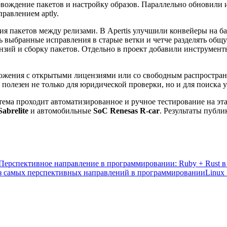
овождение пакетов и настройку образов. Параллельно обновили
равлением aptly.
 пакетов между релизами. В Apertis улучшили конвейеры на базе
ь выбранные исправления в старые ветки и четче разделять общ
нзий и сборку пакетов. Отдельно в проект добавили инструмент
ложения с открытыми лицензиями или со свободным распростран
 полезен не только для юридической проверки, но и для поиска
истема проходит автоматизированное и ручное тестирование на 
abrelite
и автомобильные
SoC Renesas R-car
. Результаты публ
Перспективное направление в программировании: Ruby + Rust в
из самых перспективных направлений в программировании
Linux