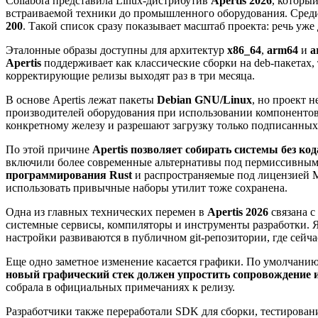
Collabora представила Linux-дистрибутив
Apertis 2026
, которы
встраиваемой техники до промышленного оборудования. Сре
200
. Такой список сразу показывает масштаб проекта: речь уж
Эталонные образы доступны для архитектур
x86_64
,
arm64
и
a
Apertis
поддерживает как классические сборки на deb-пакетах,
корректирующие релизы выходят раз в три месяца.
В основе Apertis лежат пакеты
Debian GNU/Linux
, но проект 
производителей оборудования при использовании компонентов 
конкретному железу и разрешают загрузку только подписанны
По этой причине
Apertis позволяет собирать системы без к
включили более современные альтернативы под пермиссивными л
программирования Rust
и распространяемые под лицензией M
использовать привычные наборы утилит тоже сохранена.
Одна из главных технических перемен в
Apertis 2026
связана с
системные сервисы, компиляторы и инструменты разработки. 
настройки развиваются в публичном git-репозитории, где сейч
Еще одно заметное изменение касается графики. По умолчанию 
новый графический стек должен упростить сопровождение
собрала в официальных примечаниях к релизу.
Разработчики также переработали SDK для сборки, тестировани