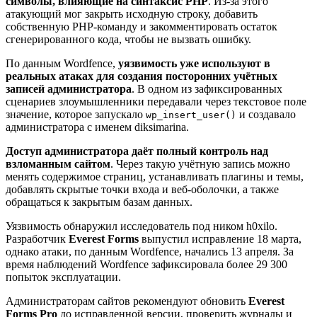
символы, влияющие на синтаксис PHP
. Из-за этого
атакующий мог закрыть исходную строку, добавить
собственную PHP-команду и закомментировать остаток
сгенерированного кода, чтобы не вызвать ошибку.
По данным Wordfence,
уязвимость уже используют в
реальных атаках для создания посторонних учётных
записей администратора
. В одном из зафиксированных
сценариев злоумышленники передавали через текстовое поле
значение, которое запускало
и создавало
wp_insert_user()
администратора с именем diksimarina.
Доступ администратора даёт полный контроль над
взломанным сайтом
. Через такую учётную запись можно
менять содержимое страниц, устанавливать плагины и темы,
добавлять скрытые точки входа и веб-оболочки, а также
обращаться к закрытым базам данных.
Уязвимость обнаружил исследователь под ником h0xilo.
Разработчик
Everest Forms
выпустил исправление 18 марта,
однако атаки, по данным Wordfence, начались 13 апреля. За
время наблюдений Wordfence зафиксировала более 29 300
попыток эксплуатации.
Администраторам сайтов рекомендуют обновить
Everest
Forms Pro
до исправленной версии, проверить журналы и