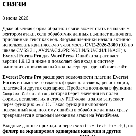
связи
8 июня 2026
Даже обычная форма обратной связи может стать начальным
вектором атаки, если обработчик данных начинает выполнять
присланный текст как код. Злоумышленники начали активно
использовать критическую уязвимость
CVE-2026-3300
(9.8 по
шкале CVSS 3.1, AV:N/AC:L/PR:N/UI:N/S:U/C:H/I:H/A:H) в
Everest Forms Pro
для
WordPress
. Ошибка затрагивает
версии 1.9.12 и ниже и позволяет без входа в систему
выполнить произвольный код на сервере, где работает сайт.
Everest Forms Pro
расширяет возможности плагина
Everest
Forms
и помогает создавать формы для заявок, регистрации,
платежей и других сценариев. Проблема возникла в функции
, которая берёт значения из полей
Complex Calculation
формы, вставляет их в строку PHP-кода, а затем запускает
через функцию
. Такая функция выполняет
eval()
переданный код, поэтому ошибка в обработке данных сразу
превращается в опасный механизм атаки на
WordPress
.
Входные данные проходили через
, но
sanitize_text_field()
фильтр не экранировал одинарные кавычки и другие