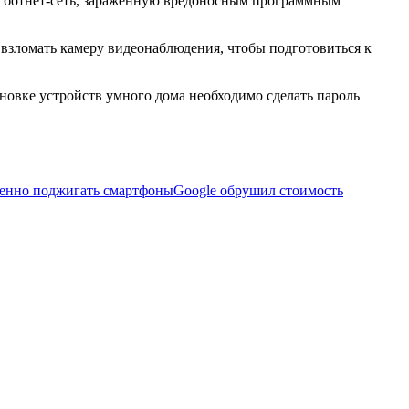
ве ботнет-сеть, зараженную вредоносным программным
 взломать камеру видеонаблюдения, чтобы подготовиться к
овке устройств умного дома необходимо сделать пароль
ленно поджигать смартфоны
Google обрушил стоимость