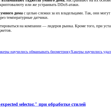
 взламывают гаджеты умного дома
, настраивают на их осно
 криптовалюту или же устраивать DDoS-атаки.
 умного дома
с целью слежки за их владельцами. Так, они могут
ерез температурные датчики.
роваться на компании — лидеров рынка. Кроме того, при устан
джетов.
акеры научились обманывать биометрику
Хакеры научились уда
xpected selector." при обработке стилей