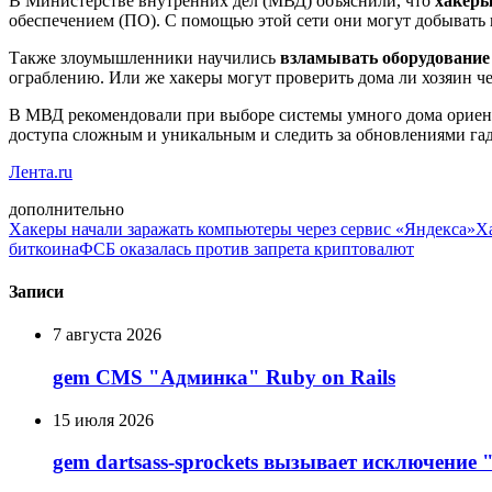
В Министерстве внутренних дел (МВД) объяснили, что
хакеры
обеспечением (ПО). С помощью этой сети они могут добывать
Также злоумышленники научились
взламывать оборудование
ограблению. Или же хакеры могут проверить дома ли хозяин ч
В МВД рекомендовали при выборе системы умного дома ориенти
доступа сложным и уникальным и следить за обновлениями га
Лента.ru
дополнительно
Хакеры начали заражать компьютеры через сервис «Яндекса»
Х
биткоина
ФСБ оказалась против запрета криптовалют
Записи
7 августа 2026
gem CMS "Админка" Ruby on Rails
15 июля 2026
gem dartsass-sprockets вызывает исключение "e