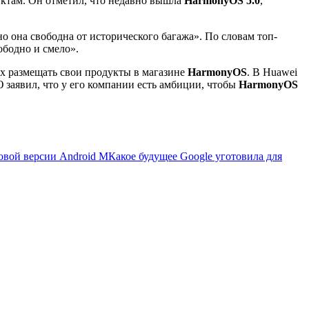
ктам. Он отметил, что недавно вышла
HarmonyOS 5.0
,
о она свободна от исторического багажа». По словам топ-
ободно и смело».
их размещать свои продукты в магазине
HarmonyOS
. В Huawei
Ю заявил, что у его компании есть амбиции, чтобы
HarmonyOS
овой версии Android M
Какое будущее Google уготовила для