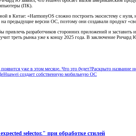
ичард Ю заявил, что Huawei бросает вызов американским проду
омпьютеры (ПК).
нной в Китае: «HarmonyOS сложно построить экосистему с нуля, н
 на предыдущие версии ОС, поэтому они создавали продукт «св
бы привлечь разработчиков сторонних приложений и заставить 
лучит треть рынка уже к концу 2025 года. В заключение Ричард 
оявится уже в этом месяце. Что это будет?
Раскрыто название н
le
Huawei создает собственную мобильную ОС
xpected selector." при обработке стилей