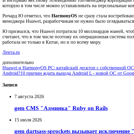
В интервью местному телевидению топ-менеджер корпорации Р
которую в том числе можно устанавливать на персональные к
Ричард Ю отметил, что
HarmonyOS
не сразу стала востребова
менеджера Huawei, разработчикам не нужно было оглядываться
Ю признался, что Huawei потратила 10 миллиардов юаней, что
считают, что в том числе поэтому их операционная система по
работала не только в Китае, но и по всему миру.
Лента.ru
дополнительно
Huawei и HarmonyOS PC: китайский десктоп с собственной ОС п
Android?
10 причин ждать выхода Android L - новой ОС от Goog
Записи
7 августа 2026
gem CMS "Админка" Ruby on Rails
15 июля 2026
gem dartsass-sprockets вызывает исключение "e