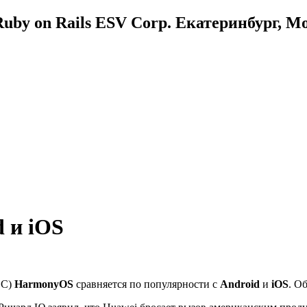
uby on Rails ESV Corp. Екатеринбург, М
 и iOS
ОС)
HarmonyOS
сравняется по популярности с
Android
и
iOS
. О