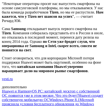
"Некоторые операторы просят нас выпустить смартфоны на
основе самсунговской платформы, но мы отказываемся. У нас
была команда разработчиков
Tizen
, но мы ее распустили.
Нам
кажется, что у Tizen нет шансов на успех
", — считает
Ричард Юй.
Сама
Samsung
откладывает выпуск первого смартфона на
Tizen
. Компания собиралась представить его в России в июле,
но отказалась в последний момент, перенеся дату релиза на
конец 2014 года. Однако
по Сети уже бродят слухи, что
операционка от Samsung и Intel, скорее всего, совсем не
появится на свет
.
Стоит оговориться, что для корпорации Microsoft потеря
поддержки Huawei может быть ощутимой, особенно на фоне
того, что
китайская компания Huawei уверенно
наращивает долю на мировом рынке смартфонов
.
vesti.ru
дополнительно
Huawei и HarmonyOS PC: китайский десктоп с собственной
ОС появится уже в этом месяце. Что это будет?
Huawei создает
собственную мобильную ОС
Windows Phone 8.1
Microsoft
прояснила условия бесплатного обновления до Windows