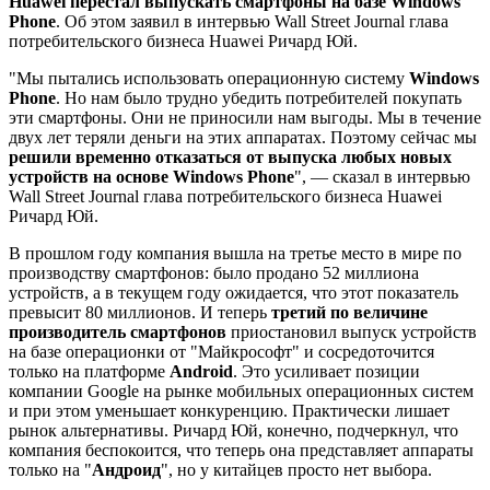
Huawei перестал выпускать смартфоны на базе Windows
Phone
. Об этом заявил в интервью Wall Street Journal глава
потребительского бизнеса Huawei Ричард Юй.
"Мы пытались использовать операционную систему
Windows
Phone
. Но нам было трудно убедить потребителей покупать
эти смартфоны. Они не приносили нам выгоды. Мы в течение
двух лет теряли деньги на этих аппаратах. Поэтому сейчас мы
решили временно отказаться от выпуска любых новых
устройств на основе Windows Phone
", — сказал в интервью
Wall Street Journal глава потребительского бизнеса Huawei
Ричард Юй.
В прошлом году компания вышла на третье место в мире по
производству смартфонов: было продано 52 миллиона
устройств, а в текущем году ожидается, что этот показатель
превысит 80 миллионов. И теперь
третий по величине
производитель смартфонов
приостановил выпуск устройств
на базе операционки от "Майкрософт" и сосредоточится
только на платформе
Android
. Это усиливает позиции
компании Google на рынке мобильных операционных систем
и при этом уменьшает конкуренцию. Практически лишает
рынок альтернативы. Ричард Юй, конечно, подчеркнул, что
компания беспокоится, что теперь она представляет аппараты
только на "
Андроид
", но у китайцев просто нет выбора.