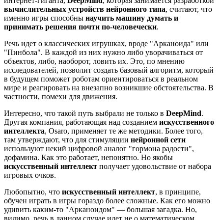
интернет-гиганта,
DeepMind
, которая занимается разработкой
вычислительных устройств нейронного типа
, считают, что
именно игры способны
научить машину думать и
принимать решения почти по-человечески
.
Речь идет о классических игрушках, вроде "Арканоида" или
"Пинбола". В каждой из них нужно либо уворачиваться от
объектов, либо, наоборот, ловить их. Это, по мнению
исследователей, позволит создать базовый алгоритм, который
в будущем поможет роботам ориентироваться в реальном
мире и реагировать на внезапно возникшие обстоятельства. В
частности, помехи для движения.
Интересно, что такой путь выбрали не только в
DeepMind
.
Другая компания, работающая над созданием
искусственного
интеллекта
, Osaro, применяет те же методики. Более того,
там утверждают, что для стимуляции
нейронной сети
используют некий цифровой аналог "гормона радости",
дофамина. Как это работает, непонятно. Но якобы
искусственный интеллект
получает удовольствие от набора
игровых очков.
Любопытно, что
искусственный интеллект
, в принципе,
обучен играть в игры гораздо более сложные. Как его можно
удивить каким-то "Арканоидом" — большая загадка. Но,
видимо, речь в данном случае идет не о математическом