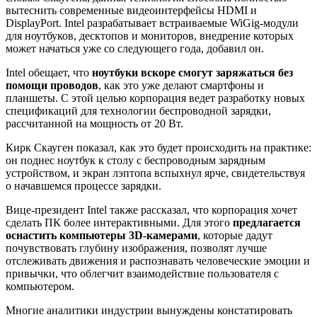
вытеснить современные видеоинтерфейсы HDMI и
DisplayPort. Intel разрабатывает встраиваемые WiGig-модули
для ноутбуков, десктопов и мониторов, внедрение которых
может начаться уже со следующего года, добавил он.
Intel обещает, что
ноутбуки вскоре смогут заряжаться без
помощи проводов
, как это уже делают смартфоны и
планшеты. С этой целью корпорация ведет разработку новых
спецификаций для технологии беспроводной зарядки,
рассчитанной на мощность от 20 Вт.
Кирк Скауген показал, как это будет происходить на практике:
он поднес ноутбук к столу с беспроводным зарядным
устройством, и экран лэптопа вспыхнул ярче, свидетельствуя
о начавшемся процессе зарядки.
Вице-президент Intel также рассказал, что корпорация хочет
сделать ПК более интерактивными. Для этого
предлагается
оснастить компьютеры 3D-камерами
, которые дадут
почувствовать глубину изображения, позволят лучше
отслеживать движения и распознавать человеческие эмоции и
привычки, что облегчит взаимодействие пользователя с
компьютером.
Многие аналитики индустрии вынуждены констатировать