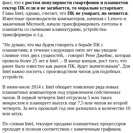
факт, что
с ростом популярности смартфонов и планшетов
сектор ПК если и не загибается, то морально устаревает
.
Глава Intel, однако, считает, что
ПК не умирает, но меняется
.
Известные производители компьютеров, начиная с Lenovo и
заканчивая Microsoft, начали трансформировать лэптопы в
планшеты со съемными клавиатурами, устройства-
трансформеры и т.д.
"Не думаю, что мы будем говорить о борьбе ПК с
планшетами, в течение следующих пяти лет мы увидим
слияние этих двух сущностей, - говорит Рене Джеймс, которая
провела более 25 лет в Intel . - В конце концов, рост того, что
ранее было известно как рынок ПК, будет значительным". Для
Intel важно поспеть с производством чипов для подобных
устройств.
В июне-июле 2014 г. Intel обещает появление ряда новых
планшетных компьютеров под управлением собственных
чипов. В первой четверти Intel отгрузила 5 млн таких
микросхем и планирует выпуск еще 7,5 млн чипов во второй
четверти. За весь прошлый год они разошлись в количестве 10
млн штук.
По словам Intel, текущие продажи планшетных процессоров
проходят в полном соответствии с намеченным графиком.