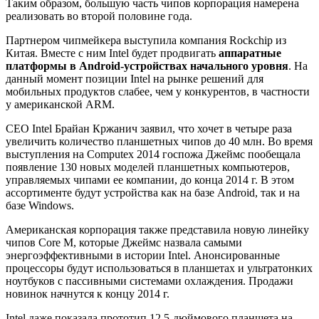
Таким образом, большую часть чипов корпорация намерена
реализовать во второй половине года.
Партнером чипмейкера выступила компания Rockchip из
Китая. Вместе с ним Intel будет продвигать
аппаратные
платформы в Android-устройствах начального уровня
. На
данный момент позиции Intel на рынке решений для
мобильных продуктов слабее, чем у конкурентов, в частности
у американской ARM.
CEO Intel Брайан Кржанич заявил, что хочет в четыре раза
увеличить количество планшетных чипов до 40 млн. Во время
выступления на Computex 2014 госпожа Джеймс пообещала
появление 130 новых моделей планшетных компьютеров,
управляемых чипами ее компании, до конца 2014 г. В этом
ассортименте будут устройства как на базе Android, так и на
базе Windows.
Американская корпорация также представила новую линейку
чипов Core M, которые Джеймс назвала самыми
энергоэффективными в истории Intel. Анонсированные
процессоры будут использоваться в планшетах и ультратонких
ноутбуков с пассивными системами охлаждения. Продажи
новинок начнутся к концу 2014 г.
Intel даже показала прототип 12,5-дюймового планшета на