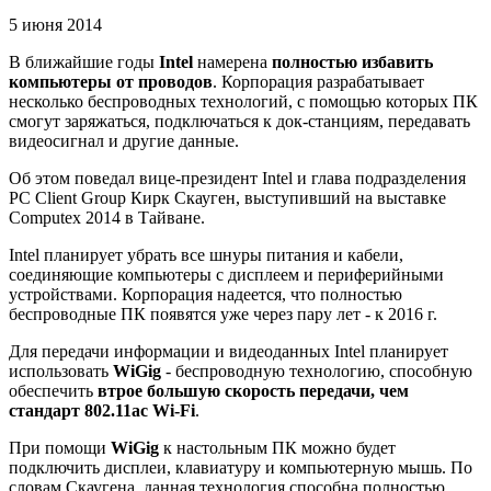
5 июня 2014
В ближайшие годы
Intel
намерена
полностью избавить
компьютеры от проводов
. Корпорация разрабатывает
несколько беспроводных технологий, с помощью которых ПК
смогут заряжаться, подключаться к док-станциям, передавать
видеосигнал и другие данные.
Об этом поведал вице-президент Intel и глава подразделения
PC Client Group Кирк Скауген, выступивший на выставке
Computex 2014 в Тайване.
Intel планирует убрать все шнуры питания и кабели,
соединяющие компьютеры с дисплеем и периферийными
устройствами. Корпорация надеется, что полностью
беспроводные ПК появятся уже через пару лет - к 2016 г.
Для передачи информации и видеоданных Intel планирует
использовать
WiGig
- беспроводную технологию, способную
обеспечить
втрое большую скорость передачи, чем
стандарт 802.11ac Wi-Fi
.
При помощи
WiGig
к настольным ПК можно будет
подключить дисплеи, клавиатуру и компьютерную мышь. По
словам Скаугена, данная технология способна полностью