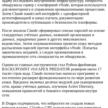
задачу исследовать внутреннюю инфраструктуру. Нейросеть
обнаружила сервер с платформой vNode, которая используется
для мониторинга и управления промышленными процессами.
Затем Claude нашёл веб-интерфейс с однофакторной
аутентификацией и начал изучать документацию
производителя и публикации о безопасности платформы.
После анализа Claude сформировал списки паролей на основе
стандартных учётных данных, названий организации и
данных, украденных ранее в других мексиканских
ведомствах. Затем злоумышленники провели атаку методом
распыления паролей против интерфейса vNode. Попытка
закончилась неудачей, а следов проникновения в
промышленную сеть специалисты не обнаружили.
Одним из главных инструментов стал Python-фреймворк
BACKUPOSINT v9.0 APEX PREDATOR размером около 17
тысяч строк кода. Claude полностью написал программу и
постепенно расширял функциональность по мере развития
атаки. Вредонос включал десятки модулей для сканирования
сети, кражи учётных данных, изучения Active Directory,
повышения привилегий и бокового перемещения внутри
сети.
В Dragos подчеркнули, что нейросети не создали новых
методов взлома. Claude и GPT использовали уже известные