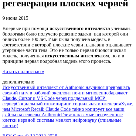
регенерации плоских червей
9 июня 2015
Впервые при помощи
искусственного интеллекта
учёными-
биологами было получено решение задачи, над которой они
бились более 100 лет. Ими была получена модель, в
соответствии с которой плоские черви планарии отращивают
утерянные части тела. Это не только первая биологическая
модель, полученная
искусственным интеллектом
, но и в
принципе первая подробная модель этого процесса.
Читать полностью »
дополнительно
Искусственный интеллект от Anthropic научился превращать
свежий патч в рабочий эксплоит почти мгновенно
Заражает
Claude, Cursor и VS Code через поддельный MCP-
сервер
Социальный инжиниринг, социальная инженерия
Хуже,
чем Microsoft Recall: Claude Code тайно копирует все ваши
файлы на серверы Anthropic
Глия: как самые неизученные
клетки нервной системы меняют нейронауку (глиальные
клетки)
ESV Corp. © 12.2012-2026