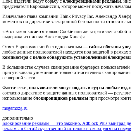
Пока издатели ведут борьбу с
блокировщиками рекламы
, ин
председателя Еврокомиссии, которое может послужить начало
Изначально глава компании Think Privacy Inc. Александр Ха
моментов по директиве электронной безопасности относительн
«Этот закон касается только Cookie или же затрагивает любой
выдержка из письма Александра Ханффа.
Ответ Еврокомиссии был однозначным —
сайты обязаны уве
любые данные пользователей находятся под защитой в рамках э
компьютера с целью обнаружить установленный блокиров
В большинстве случаев сканирование браузеров пользователей
присутсвовало упоминание только относительно сканирования 
серверной части.
Фактически,
пользователи могут подать в суд на любые изд
согласно директиве о защите данных пользователей — результа
использование
блокировщиков рекламы
при просмотре конте
megamozg.ru
дополнительно
Блокирование рекламы — это законно. Adblock Plus выиграл д
рекламы в Сети
Искусственный интеллект замахнулся на симул