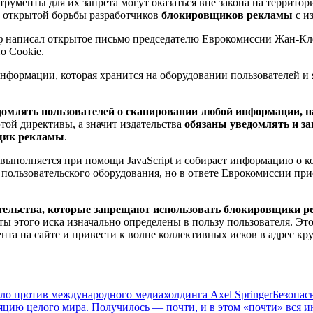
струменты для их запрета могут оказаться вне закона на террит
м открытой борьбы разработчиков
блокировщиков рекламы
с и
нфф написал открытое письмо председателю Еврокомиссии Жан-К
о Cookie.
 информации, которая хранится на оборудовании пользователей и
домлять пользователей о сканировании любой информации, н
той директивы, а значит издательства
обязаны уведомлять и з
щик рекламы
.
 выполняется при помощи JavaScript и собирает информацию о 
пользовательского оборудования, но в ответе Еврокомиссии при
ательства, которые запрещают использовать блокировщики р
ты этого иска изначально определены в пользу пользователя. Эт
нта на сайте и привести к волне коллективных исков в адрес кр
ело против международного медиахолдинга Axel Springer
Безопас
яцию целого мира. Получилось — почти, и в этом «почти» вся и