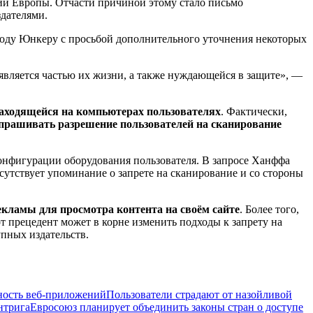
ории Европы. Отчасти причиной этому стало письмо
здателями.
лоду Юнкеру с просьбой дополнительного уточнения некоторых
 является частью их жизни, а также нуждающейся в защите», —
аходящейся на компьютерах пользователях
. Фактически,
апрашивать разрешение пользователей на сканирование
конфигурации оборудования пользователя. В запросе Ханффа
сутствует упоминание о запрете на сканирование и со стороны
екламы для просмотра контента на своём сайте
. Более того,
от прецедент может в корне изменить подходы к запрету на
упных издательств.
ность веб-приложений
Пользователи страдают от назойливой
нтрига
Евросоюз планирует объединить законы стран о доступе