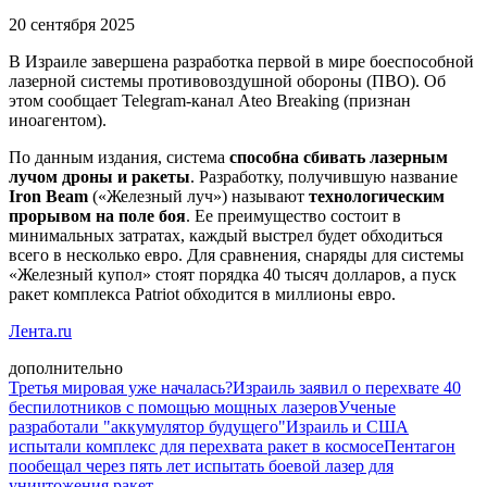
20 сентября 2025
В Израиле завершена разработка первой в мире боеспособной
лазерной системы противовоздушной обороны (ПВО). Об
этом сообщает Telegram-канал Ateo Breaking (признан
иноагентом).
По данным издания, система
способна сбивать лазерным
лучом дроны и ракеты
. Разработку, получившую название
Iron Beam
(«Железный луч») называют
технологическим
прорывом на поле боя
. Ее преимущество состоит в
минимальных затратах, каждый выстрел будет обходиться
всего в несколько евро. Для сравнения, снаряды для системы
«Железный купол» стоят порядка 40 тысяч долларов, а пуск
ракет комплекса Patriot обходится в миллионы евро.
Лента.ru
дополнительно
Третья мировая уже началась?
Израиль заявил о перехвате 40
беспилотников с помощью мощных лазеров
Ученые
разработали "аккумулятор будущего"
Израиль и США
испытали комплекс для перехвата ракет в космосе
Пентагон
пообещал через пять лет испытать боевой лазер для
уничтожения ракет