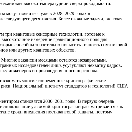
и механизмы высокотемпературной сверхпроводимости.
ы могут появиться уже в 2028–2029 годах в
ле следующего десятилетия. Более сложные задачи, включая
ум три квантовые сенсорные технологии, готовые к
 высокоточное измерение гравитационного поля для
которые способны значительно повысить точность спутниковой
нов или других квантовых объектов.
. Многие вакансии месяцами остаются незакрытыми.
транных исследователей лишь усугубляют нехватку кадров.
овку инженеров и производственного персонала.
т взломать многие современные криптографические
от риск, Национальный институт стандартов и технологий США
иентиром становятся 2030–2031 годы. В первую очередь
 использование уязвимой криптографии рассматривается как
сткие сроки внедрения постквантовой защиты, поэтому