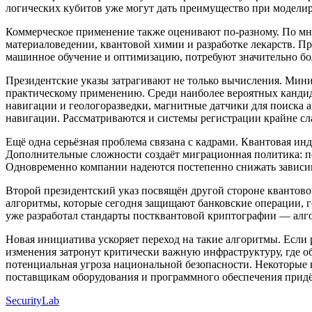
логических кубитов уже могут дать преимущество при модели
Коммерческое применение также оценивают по-разному. По мне
материаловедении, квантовой химии и разработке лекарств. Пр
машинное обучение и оптимизацию, потребуют значительно бо
Президентские указы затрагивают не только вычисления. Мини
практическому применению. Среди наиболее вероятных канди
навигации и геологоразведки, магнитные датчики для поиска 
навигации. Рассматриваются и системы регистрации крайне сл
Ещё одна серьёзная проблема связана с кадрами. Квантовая и
Дополнительные сложности создаёт миграционная политика: п
Одновременно компании надеются постепенно снижать зависим
Второй президентский указ посвящён другой стороне кванто
алгоритмы, которые сегодня защищают банковские операции, 
уже разработал стандарты постквантовой криптографии — алг
Новая инициатива ускоряет переход на такие алгоритмы. Если 
изменения затронут критически важную инфраструктуру, где о
потенциальная угроза национальной безопасности. Некоторые
поставщикам оборудования и программного обеспечения придёт
SecurityLab