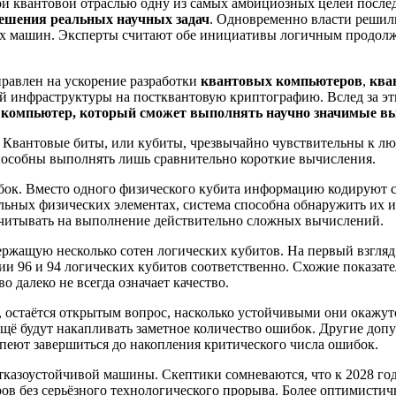
й квантовой отраслью одну из самых амбициозных целей после
ешения реальных научных задач
. Одновременно власти решил
х машин. Эксперты считают обе инициативы логичным продолж
равлен на ускорение разработки
квантовых компьютеров
,
ква
кой инфраструктуры на постквантовую криптографию. Вслед за 
й компьютер, который сможет выполнять научно значимые в
о. Квантовые биты, или кубиты, чрезвычайно чувствительны к 
особны выполнять лишь сравнительно короткие вычисления.
бок. Вместо одного физического кубита информацию кодируют с
ьных физических элементах, система способна обнаружить их и 
считывать на выполнение действительно сложных вычислений.
ржащую несколько сотен логических кубитов. На первый взгляд
ии 96 и 94 логических кубитов соответственно. Схожие показат
 далеко не всегда означает качество.
в, остаётся открытым вопрос, насколько устойчивыми они окажут
ещё будут накапливать заметное количество ошибок. Другие доп
пеют завершиться до накопления критического числа ошибок.
тказоустойчивой машины. Скептики сомневаются, что к 2028 год
в без серьёзного технологического прорыва. Более оптимистич