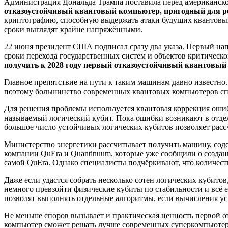
Администрация Дональда Трампа поставила перед американско
отказоустойчивый квантовый компьютер, пригодный для р
криптографию, способную выдержать атаки будущих квантовы
сроки выглядят крайне напряжёнными.
22 июня президент США подписал сразу два указа. Первый нап
сроки перехода государственных систем и объектов критичес
получить к 2028 году первый отказоустойчивый квантовы
Главное препятствие на пути к таким машинам давно известн
поэтому большинство современных квантовых компьютеров сп
Для решения проблемы используется квантовая коррекция оши
называемый логический кубит. Пока ошибки возникают в отдел
большое число устойчивых логических кубитов позволяет рас
Министерство энергетики рассчитывает получить машину, соде
компании QuEra и Quantinuum, которые уже сообщили о создан
самой QuEra. Однако специалисты подчёркивают, что количество
Даже если удастся собрать несколько сотен логических кубито
немного превзойти физические кубиты по стабильности и всё 
позволят выполнять отдельные алгоритмы, если вычисления ус
Не меньше споров вызывает и практическая ценность первой о
компьютер сможет решать лучше современных суперкомпьютеро