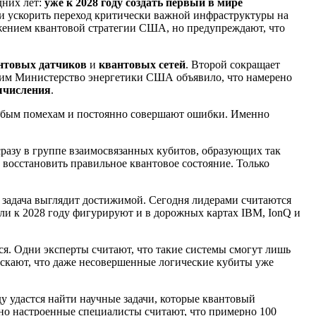
дних лет:
уже к 2028 году создать первый в мире
и ускорить переход критически важной инфраструктуры на
ением квантовой стратегии США, но предупреждают, что
нтовых датчиков
и
квантовых сетей
. Второй сокращает
этим Министерство энергетики США объявило, что намерено
ычисления
.
любым помехам и постоянно совершают ошибки. Именно
разу в группе взаимосвязанных кубитов, образующих так
восстановить правильное квантовое состояние. Только
 задача выглядит достижимой. Сегодня лидерами считаются
ели к 2028 году фигурируют и в дорожных картах IBM, IonQ и
ся. Одни эксперты считают, что такие системы смогут лишь
ускают, что даже несовершенные логические кубиты уже
у удастся найти научные задачи, которые квантовый
но настроенные специалисты считают, что примерно 100