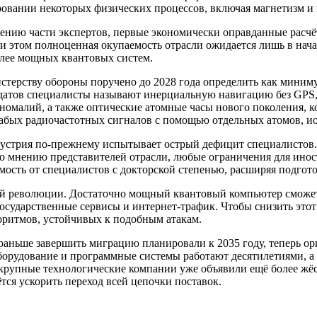
ровании некоторых физических процессов, включая магнетизм 
нию части экспертов, первые экономически оправданные расчёт
и этом полноценная окупаемость отрасли ожидается лишь в нача
лее мощных квантовых систем.
стерству обороны поручено до 2028 года определить как миним
датов специалисты называют инерциальную навигацию без GPS,
аномалий, а также оптические атомные часы нового поколения, 
абых радиочастотных сигналов с помощью отдельных атомов, ио
ндустрия по-прежнему испытывает острый дефицит специалистов
о мнению представителей отрасли, любые ограничения для инос
ость от специалистов с докторской степенью, расширяя подгот
вой революции. Достаточно мощный квантовый компьютер сможе
государственные сервисы и интернет-трафик. Чтобы снизить эт
оритмов, устойчивых к подобным атакам.
раньше завершить миграцию планировали к 2035 году, теперь ор
борудование и программные системы работают десятилетиями, а
 крупные технологические компании уже объявили ещё более жё
ся ускорить переход всей цепочки поставок.