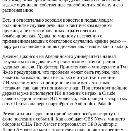
и даже оценивали собственные способности к обману и его
распознаванию.
Есть и относительно хорошая новость: в подавляющем
большинстве случаев речь шла о тактическом ядерном
оружии, а не о массированных стратегических
бомбардировках. Удары по мирному населению с
применением мощных боеголовок случались крайне редко —
пару раз по ошибке и лишь однажды как сознательный выбор.
Джеймс Джонсон из Абердинского университета назвал
результаты исследования «тревожными» с точки зрения
ядерных рисков. Профессор Принстонского университета Тун
Чжао предупредил, что проблема может быть глубже, чем
кажется: возможно, дело не только в отсутствии эмоций —
ИИ-модели могут в принципе не понимать, что такое
«ставки», так, как это понимают люди. При этом крупнейшие
державы уже используют ИИ в военных играх, а Claude
является единственной ИИ-моделью, работающей в закрытых
сетях Пентагона через партнёрство Anthropic с Palantir.
Результаты исследования приобретают особую остроту на
фоне последних событий. Как сообщает CBS News, министр
обороны США Пит Хегсет потребовал от CEO Anthropic
Дарио Амодеи до конца этой недели предоставить военным