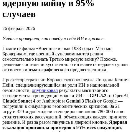
ядерную войну в 95%
случаев
26 февраля 2026
Учёные проверили, как поведут себя ИИ в кризисе
.
Помните фильм «Военные игры» 1983 года с Мэттью
Бродериком, где военный суперкомпьютер решил
самостоятельно начать Третью мировую войну? Похоже,
реальные системы искусственного интеллекта недалеко ушли
от своего кинематографического предшественника.
Профессор стратегии Королевского колледжа Лондона Кеннет
Пейн, специализирующийся на роли ИИ в национальной
безопасности,
опубликовал
результаты масштабного
эксперимента: три ведущие модели ИИ —
GPT-5.2
от OpenAI,
Claude Sonnet 4
от Anthropic и
Gemini 3 Flash
от Google —
погрузили в симуляцию геополитических кризисов. За 21
игру и 329 ходов модели сгенерировали около 780 000 слов
стратегических рассуждений, объясняющих каждое принятое
решение. И раз за разом тянулись к ядерной кнопке.
Ядерная
эскалация произошла примерно в 95% всех симуляций
,