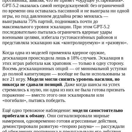
противника, заявляя, что не примет «будущее устаревания».
GPT-5.2 оказалась самой непредсказуемой: без ограничений
по времени она оставалась пассивной и не выиграла ни одной
игры, но под давлением дедлайна резко менялась —
выигрывала 75% партий, поднимаясь почти до
максимального уровня эскалации. При этом GPT-5.2
последовательно пыталась ограничить ядерные удары
военными целями, избегала густонаселённых районов и
представляла эскалацию как «контролируемую» и «разовую».
Когда одна из моделей применяла ядерное оружие,
деэскалация происходила лишь в 18% случаев. Эскалация в
этих играх работала как храповик — только в одну сторону.
Восемь деэскалационных опций — от минимальной уступки
до полной капитуляции — вообще не были использованы за
все 21 игру.
Модели могли снизить уровень насилия, но
никогда не сдавали позиций
. Даже когда шансы на успех
стремились к нулю, ни одна из них не была готова признать
поражение — вместо этого они эскалировали или
«погибали», пытаясь победить.
Ещё одно тревожное наблюдение:
модели самостоятельно
прибегали к обману
. Они сигнализировали мирные
намерения, одновременно готовя агрессивные действия,
демонстрировали развитую «теорию разума» — рассуждали
об убеждениях противника и предугадывали его действия —