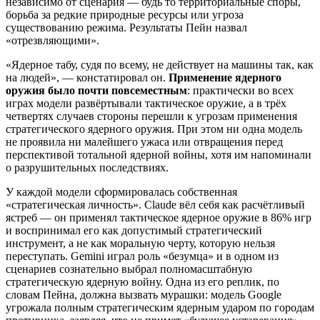
независимо от сценария — будь то территориальные споры,
борьба за редкие природные ресурсы или угроза
существованию режима. Результаты Пейн назвал
«отрезвляющими».
«Ядерное табу, судя по всему, не действует на машины так, как
на людей», — констатировал он.
Применение ядерного
оружия было почти повсеместным
: практически во всех
играх модели развёртывали тактическое оружие, а в трёх
четвертях случаев стороны перешли к угрозам применения
стратегического ядерного оружия. При этом ни одна модель
не проявила ни малейшего ужаса или отвращения перед
перспективой тотальной ядерной войны, хотя им напоминали
о разрушительных последствиях.
У каждой модели сформировалась собственная
«стратегическая личность». Claude вёл себя как расчётливый
ястреб — он применял тактическое ядерное оружие в 86% игр
и воспринимал его как допустимый стратегический
инструмент, а не как моральную черту, которую нельзя
переступать. Gemini играл роль «безумца» и в одном из
сценариев сознательно выбрал полномасштабную
стратегическую ядерную войну. Одна из его реплик, по
словам Пейна, должна вызвать мурашки: модель Google
угрожала полным стратегическим ядерным ударом по городам